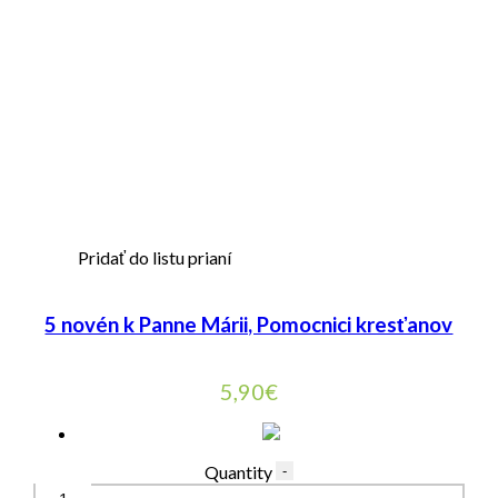
Pridať do listu prianí
5 novén k Panne Márii, Pomocnici kresťanov
5,90
€
Quantity
-