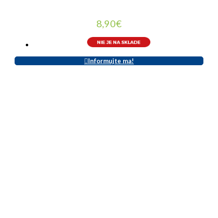
8,90
€
Informujte ma!