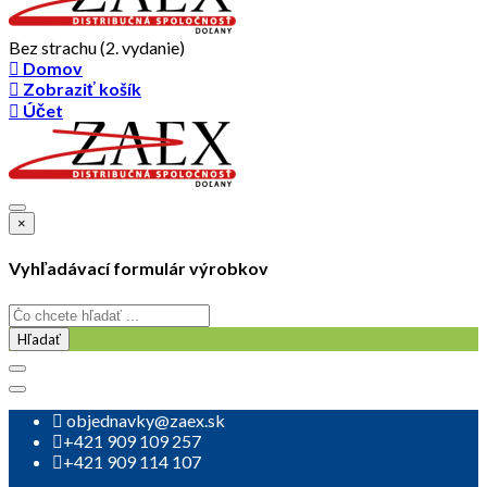
Bez strachu (2. vydanie)
Domov
Zobraziť košík
Účet
×
Vyhľadávací formulár výrobkov
Hľadať
objednavky@zaex.sk
+421 909 109 257
+421 909 114 107