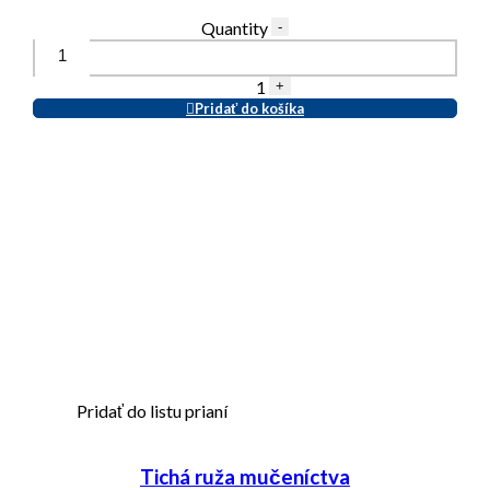
Quantity
-
1
+
Pridať do košíka
Pridať do listu prianí
Tichá ruža mučeníctva