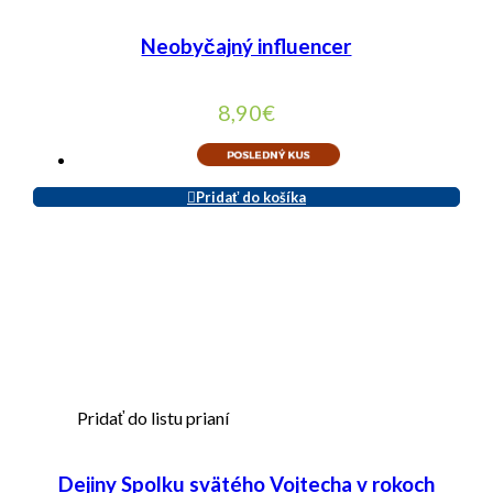
Neobyčajný influencer
8,90
€
Pridať do košíka
Pridať do listu prianí
Dejiny Spolku svätého Vojtecha v rokoch