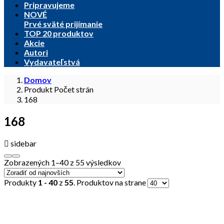
Pripravujeme
NOVÉ
Prvé sväté prijímanie
TOP 20 produktov
Akcie
Autori
Vydavateľstvá
Domov
Produkt Počet strán
168
168
sidebar
Zobrazených 1–40 z 55 výsledkov
Produkty
1 - 40
z
55
. Produktov na strane