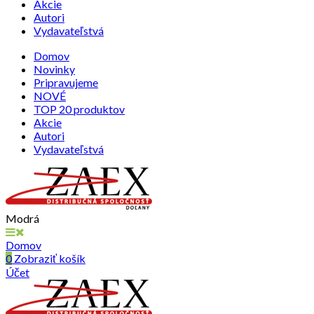
Akcie
Autori
Vydavateľstvá
Domov
Novinky
Pripravujeme
NOVÉ
TOP 20 produktov
Akcie
Autori
Vydavateľstvá
Modrá
Domov
0
Zobraziť košík
Účet