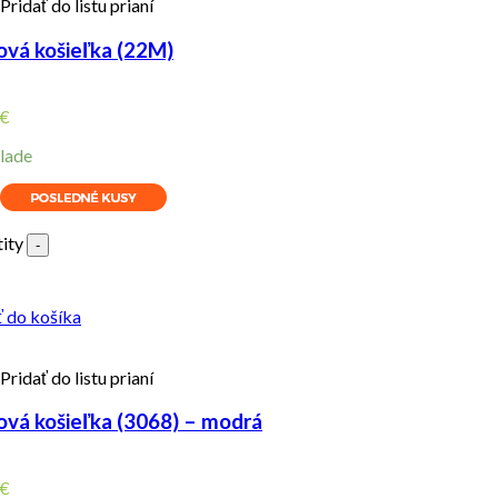
Pridať do listu prianí
ová košieľka (22M)
€
lade
ity
-
ť do košíka
Pridať do listu prianí
ová košieľka (3068) – modrá
€