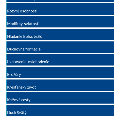
Rozvoj osobnosti
Modlitby, sviatosti
Hľadanie Boha, Ježiš
Duchovná formácia
Uzdravenie, oslobodenie
Brožúry
Kresťanský život
Krížové cesty
Duch Svätý