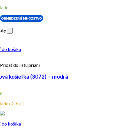
lade
ity
-
ť do košíka
Pridať do listu prianí
ová košieľka (3072) – modrá
€
lade už iba 1
ť do košíka