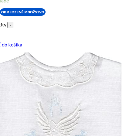
lade
ity
-
ť do košíka