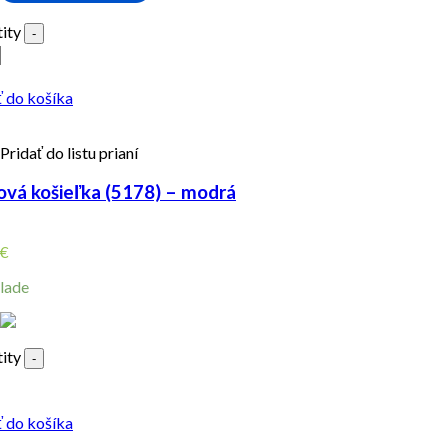
ity
-
ť do košíka
Pridať do listu prianí
ová košieľka (5178) – modrá
€
lade
ity
-
ť do košíka