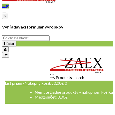
×
Vyhľadávací formulár výrobkov
Hľadať
objednavky@zaex.sk
+421 909 109 257
+421 909 114 107
Products search
List prianí -
Nákupný košík :
0,00
€
0
Nemáte žiadne produkty v nákupnom košíku
Medzisúčet:
0,00
€
Registrovať sa