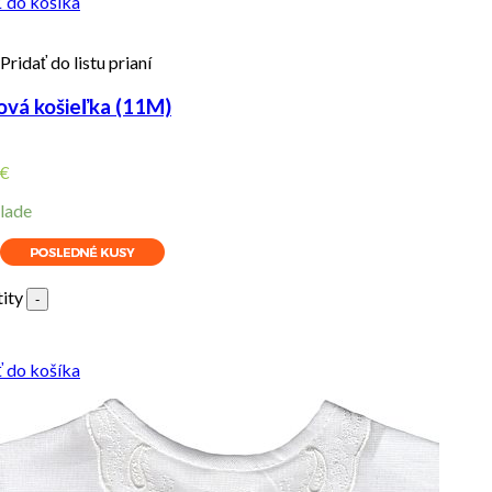
ť do košíka
Pridať do listu prianí
ová košieľka (11M)
€
lade
ity
-
ť do košíka