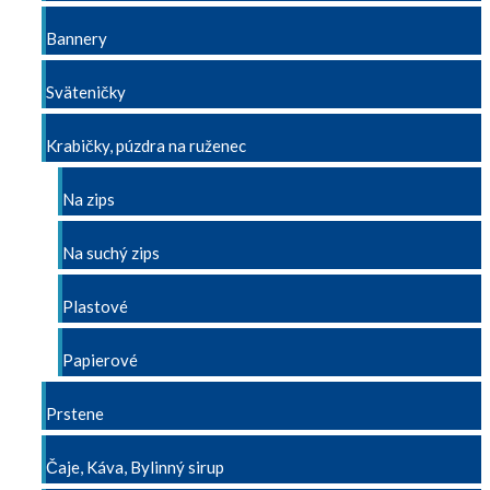
Bannery
Sväteničky
Krabičky, púzdra na ruženec
Na zips
Na suchý zips
Plastové
Papierové
Prstene
Čaje, Káva, Bylinný sirup