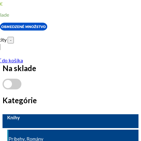
€
lade
ity
-
ť do košíka
Na sklade
Kategórie
Knihy
Príbehy, Romány