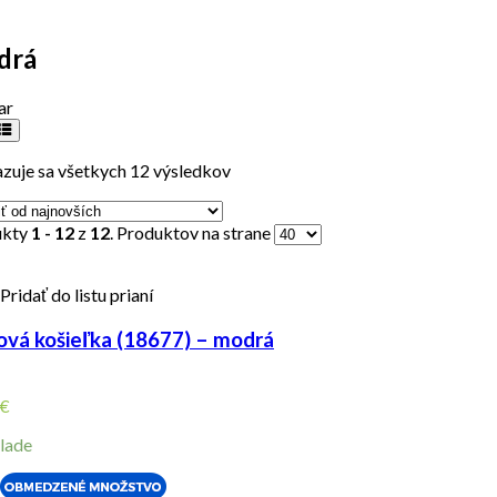
drá
ar
zuje sa všetkych 12 výsledkov
ukty
1 - 12
z
12
. Produktov na strane
Pridať do listu prianí
ová košieľka (18677) – modrá
€
lade