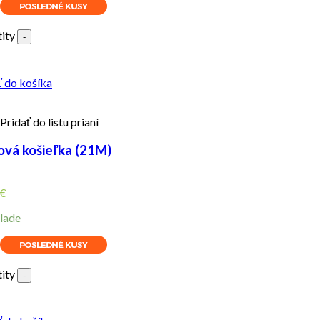
ity
-
ť do košíka
Pridať do listu prianí
ová košieľka (21M)
€
lade
ity
-