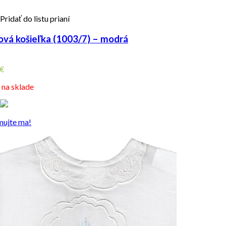
Pridať do listu prianí
ová košieľka (1003/7) – modrá
€
e na sklade
mujte ma!