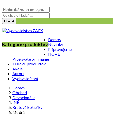
Prihlásenie
Hľadať
Domov
Kategórie produktov
Novinky
Pripravujeme
NOVÉ
Prvé sväté prijímanie
TOP 20 produktov
Akcie
Autori
Vydavateľstvá
Domov
Obchod
Devocionálie
INÉ
Krstové košieľky
Modrá