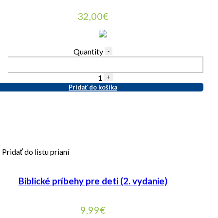
32,00
€
Quantity
-
1
+
Pridať do košíka
Pridať do listu prianí
Biblické príbehy pre deti (2. vydanie)
9,99
€