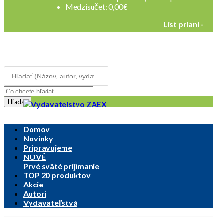
Medzisúčet:
0,00
€
List prianí -
Registrovať sa
Prihlásenie
Hľadať
Domov
Novinky
Pripravujeme
NOVÉ
Prvé sväté prijímanie
TOP 20 produktov
Akcie
Autori
Vydavateľstvá