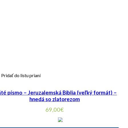
Pridať do listu prianí
té písmo – Jeruzalemská Biblia (veľký formát) –
hnedá so zlatorezom
69,00
€