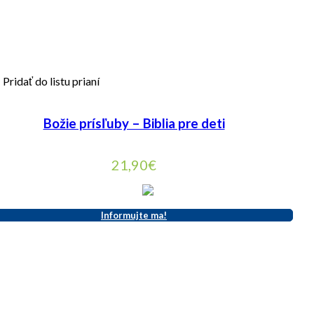
Pridať do listu prianí
Božie prísľuby – Biblia pre deti
21,90
€
Informujte ma!