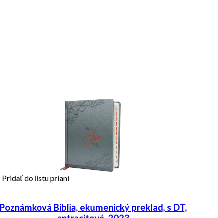
Pridať do listu prianí
Poznámková Biblia, ekumenický preklad, s DT,
antracitová, 2023