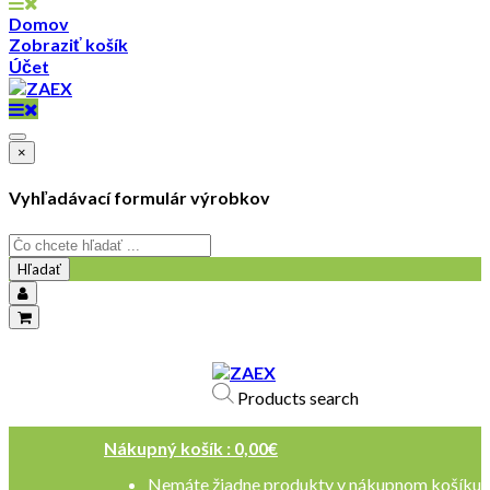
Domov
Zobraziť košík
Účet
×
Vyhľadávací formulár výrobkov
Hľadať
objednavky@zaex.sk
+421 909 109 257
Products search
+421 909 114 107
Nákupný košík :
0,00
€
Nemáte žiadne produkty v nákupnom košíku