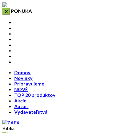
PONUKA
Domov
Novinky
Pripravujeme
NOVÉ
TOP 20 produktov
Akcie
Autori
Vydavateľstvá
Domov
Novinky
Pripravujeme
NOVÉ
TOP 20 produktov
Akcie
Autori
Vydavateľstvá
Biblia