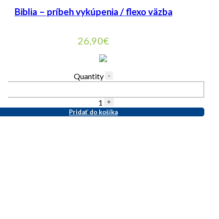
Biblia – príbeh vykúpenia / flexo väzba
26,90
€
Quantity
-
1
+
Pridať do košíka