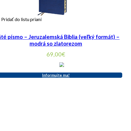
Pridať do listu prianí
té písmo – Jeruzalemská Biblia (veľký formát) –
modrá so zlatorezom
69,00
€
Informujte ma!