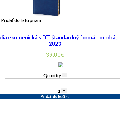
Pridať do listu prianí
blia ekumenická s DT, štandardný formát, modrá,
2023
39,00
€
Quantity
-
1
+
Pridať do košíka