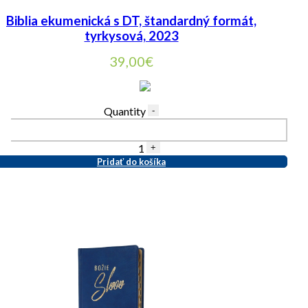
Biblia ekumenická s DT, štandardný formát,
tyrkysová, 2023
39,00
€
Quantity
-
1
+
Pridať do košíka