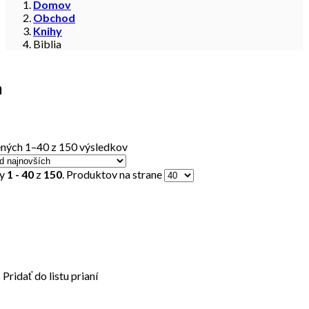
Domov
Obchod
Knihy
Biblia
a
ných 1–40 z 150 výsledkov
ty
1 - 40
z
150
. Produktov na strane
Pridať do listu prianí