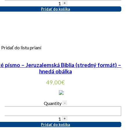
1
+
Pridať do košíka
Pridať do listu prianí
é písmo – Jeruzalemská Biblia (stredný formát) –
hnedá obálka
49,00
€
Quantity
-
1
+
Pridať do košíka