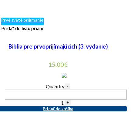
Prvé sväté prijímanie
Pridať do listu prianí
Biblia pre prvoprijímajúcich (3. vydanie)
15,00
€
Quantity
-
1
+
Pridať do košíka