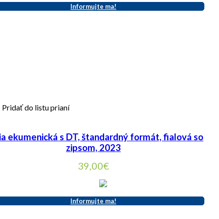
Informujte ma!
Pridať do listu prianí
ia ekumenická s DT, štandardný formát, fialová so
zipsom, 2023
39,00
€
Informujte ma!