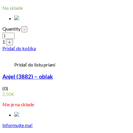
Na sklade
Quantity
-
1
+
Pridať do košíka
Pridať do listu prianí
Anjel (3882) – oblak
(0)
2,50
€
Nie je na sklade
Informujte ma!