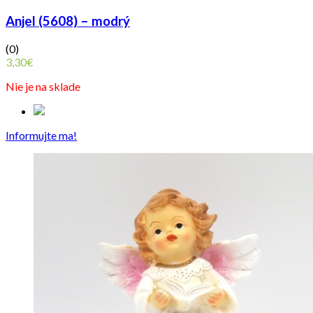
Anjel (5608) – modrý
(0)
3,30
€
Nie je na sklade
Informujte ma!