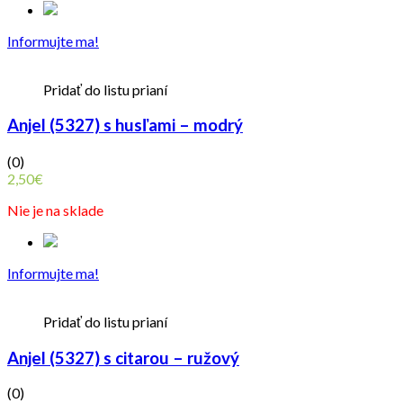
Informujte ma!
Pridať do listu prianí
Anjel (5327) s husľami – modrý
(0)
2,50
€
Nie je na sklade
Informujte ma!
Pridať do listu prianí
Anjel (5327) s citarou – ružový
(0)