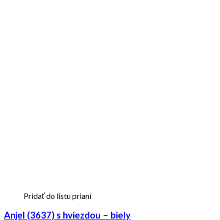
Pridať do listu prianí
Anjel (3637) s hviezdou – biely