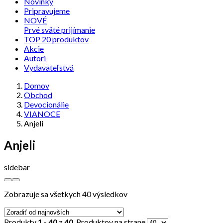
Novinky
Pripravujeme
NOVÉ
Prvé sväté prijímanie
TOP 20 produktov
Akcie
Autori
Vydavateľstvá
Domov
Obchod
Devocionálie
VIANOCE
Anjeli
Anjeli
sidebar
Zobrazuje sa všetkych 40 výsledkov
Produkty
1 - 40
z
40
. Produktov na strane