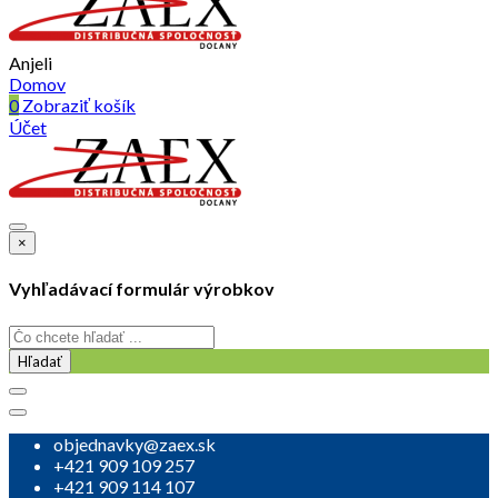
Anjeli
Domov
0
Zobraziť košík
Účet
×
Vyhľadávací formulár výrobkov
Hľadať
objednavky@zaex.sk
+421 909 109 257
+421 909 114 107