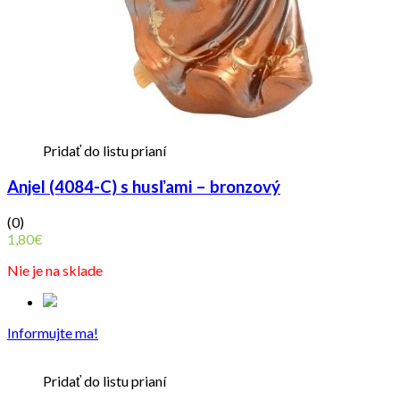
Pridať do listu prianí
Anjel (4084-C) s husľami – bronzový
(0)
1,80
€
Nie je na sklade
Informujte ma!
Pridať do listu prianí