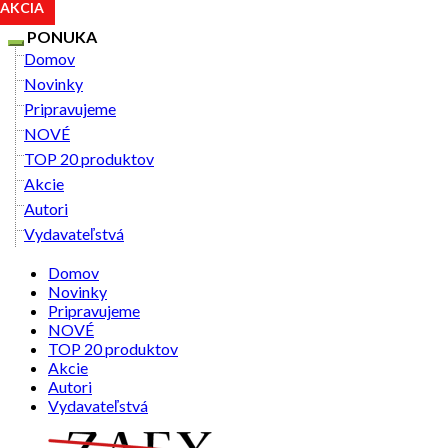
AKCIA
PONUKA
Domov
Novinky
Pripravujeme
NOVÉ
TOP 20 produktov
Akcie
Autori
Vydavateľstvá
Domov
Novinky
Pripravujeme
NOVÉ
TOP 20 produktov
Akcie
Autori
Vydavateľstvá