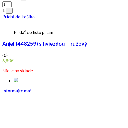
1
+
Pridať do košíka
Pridať do listu prianí
Anjel (448259) s hviezdou – ružový
(0)
6,80
€
Nie je na sklade
Informujte ma!