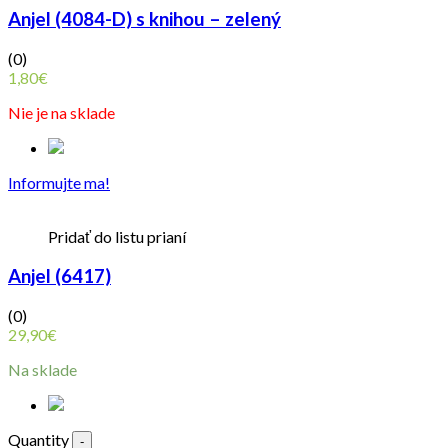
Anjel (4084-D) s knihou – zelený
(0)
1,80
€
Nie je na sklade
Informujte ma!
Pridať do listu prianí
Anjel (6417)
(0)
29,90
€
Na sklade
Quantity
-