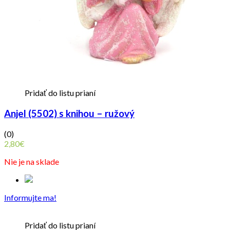
Pridať do listu prianí
Anjel (5502) s knihou – ružový
(0)
2,80
€
Nie je na sklade
Informujte ma!
Pridať do listu prianí