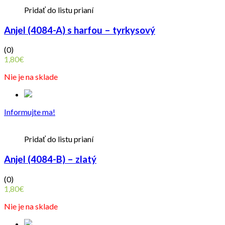
Pridať do listu prianí
Anjel (4084-A) s harfou – tyrkysový
(0)
1,80
€
Nie je na sklade
Informujte ma!
Pridať do listu prianí
Anjel (4084-B) – zlatý
(0)
1,80
€
Nie je na sklade