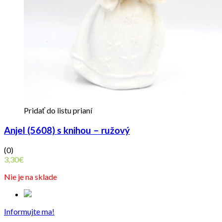
Pridať do listu prianí
Anjel (5608) s knihou – ružový
(0)
3,30
€
Nie je na sklade
Informujte ma!