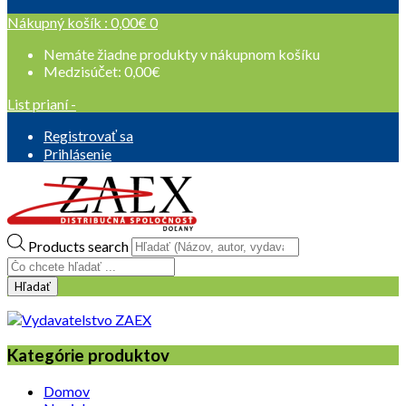
Nákupný košík :
0,00
€
0
Nemáte žiadne produkty v nákupnom košíku
Medzisúčet:
0,00
€
List prianí -
Registrovať sa
Prihlásenie
Products search
Hľadať
Kategórie produktov
Domov