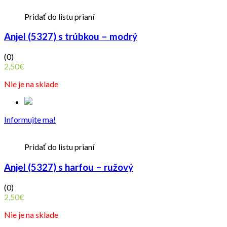
Pridať do listu prianí
Anjel (5327) s trúbkou – modrý
(0)
2,50
€
Nie je na sklade
Informujte ma!
Pridať do listu prianí
Anjel (5327) s harfou – ružový
(0)
2,50
€
Nie je na sklade