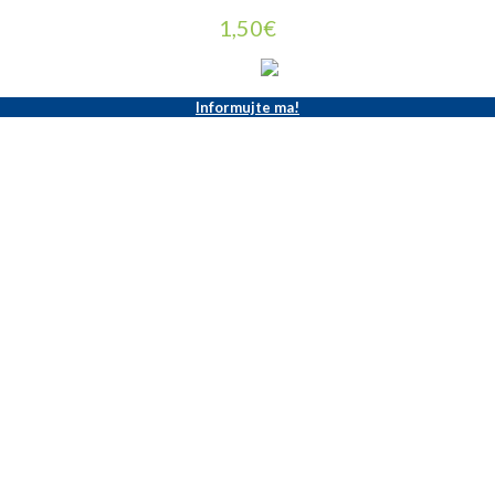
1,50
€
Informujte ma!