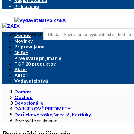
Registrovať sa
Prihlásenie
Products search
Domov
Novinky
Pripravujeme
NOVÉ
Prvé sväté prijímanie
TOP 20 produktov
Akcie
Autori
Vydavateľstvá
Domov
Obchod
Devocionálie
DARČEKOVÉ PREDMETY
Darčekové tašky, Vrecká, Kartičky
Prvé sväté prijímanie
Prvé sväté prijímanie