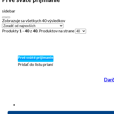
sidebar
Zobrazuje sa všetkych 40 výsledkov
Produkty
1 - 40
z
40
. Produktov na strane
Prvé sväté prijímanie
Pridať do listu prianí
Darč