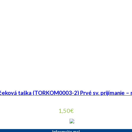
čeková taška (TORKOM0003-2) Prvé sv. prijímanie – 
1,50
€
Informujte ma!