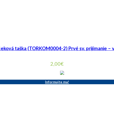
eková taška (TORKOM0004-2) Prvé sv. prijímanie – 
2,00
€
Informujte ma!