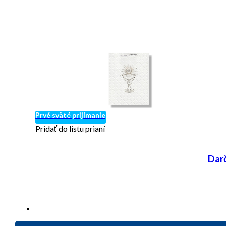
Prvé sväté prijímanie
Pridať do listu prianí
Dar