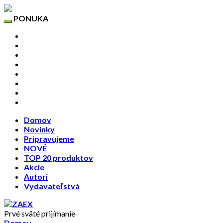
PONUKA
Domov
Novinky
Pripravujeme
NOVÉ
TOP 20 produktov
Akcie
Autori
Vydavateľstvá
Domov
Novinky
Pripravujeme
NOVÉ
TOP 20 produktov
Akcie
Autori
Vydavateľstvá
Prvé sväté prijímanie
Domov