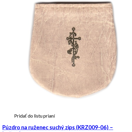
Pridať do listu prianí
Púzdro na ruženec suchý zips (KRZ009-06) –