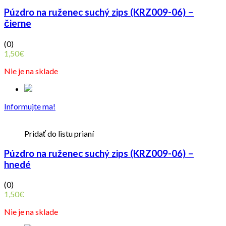
Púzdro na ruženec suchý zips (KRZ009-06) –
čierne
(0)
1,50
€
Nie je na sklade
Informujte ma!
Pridať do listu prianí
Púzdro na ruženec suchý zips (KRZ009-06) –
hnedé
(0)
1,50
€
Nie je na sklade