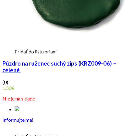
Pridať do listu prianí
Púzdro na ruženec suchý zips (KRZ009-06) –
zelené
(0)
1,50
€
Nie je na sklade
Informujte ma!