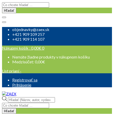
Hľadať
objednavky@zaex.sk
+421 909 109 257
+421 909 114 107
Nákupný košík :
0,00
€
0
Nemáte žiadne produkty v nákupnom košíku
Medzisúčet:
0,00
€
List prianí -
Registrovať sa
Prihlásenie
Products
search
Hľadať