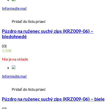
Informujte ma!
Pridať do listu prianí
Púzdro na ruženec suchý zips (KRZ009-06) –
bledohnedé
(0)
1,50
€
Nie je na sklade
Informujte ma!
Pridať do listu prianí
Púzdro na ruženec suchý zips (KRZ009-06) – biele
(0)