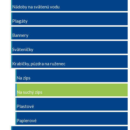
Nádoby na svätenú vodu
Plagáty
Bannery
Sväteničky
Krabičky, púzdra na ruženec
Na zips
Na suchý zips
Plastové
Papierové