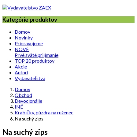
Kategórie produktov
Domov
Novinky
Pripravujeme
NOVÉ
Prvé sväté prijímanie
TOP 20 produktov
Akcie
Autori
Vydavateľstvá
Domov
Obchod
Devocionálie
INÉ
Krabičky, púzdra na ruženec
Na suchý zips
Na suchý zips