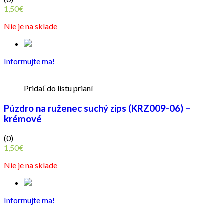
1,50
€
Nie je na sklade
Informujte ma!
Pridať do listu prianí
Púzdro na ruženec suchý zips (KRZ009-06) –
krémové
(0)
1,50
€
Nie je na sklade
Informujte ma!