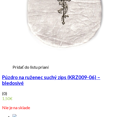
Pridať do listu prianí
Púzdro na ruženec suchý zips (KRZ009-06) –
bledosivé
(0)
1,50
€
Nie je na sklade