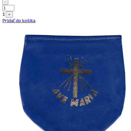
Quantity
-
1
+
Pridať do košíka