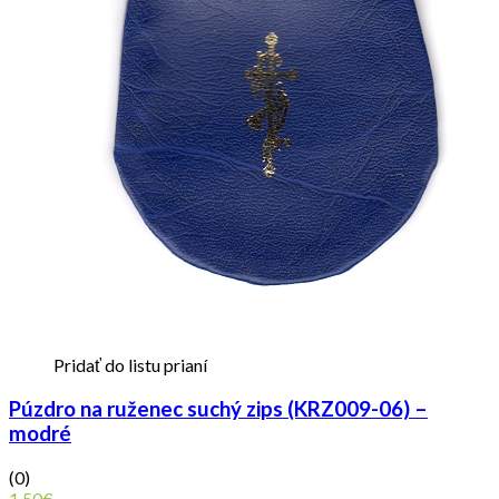
Pridať do listu prianí
Púzdro na ruženec suchý zips (KRZ009-06) –
modré
(0)
1,50
€