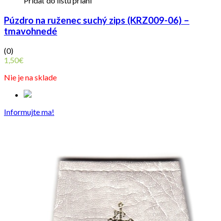
Pridať do listu prianí
Púzdro na ruženec suchý zips (KRZ009-06) –
tmavohnedé
(0)
1,50
€
Nie je na sklade
Informujte ma!