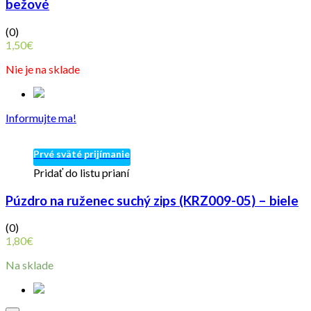
bežové
(0)
1,50
€
Nie je na sklade
Informujte ma!
Prvé sväté prijímanie
Pridať do listu prianí
Púzdro na ruženec suchý zips (KRZ009-05) – biele
(0)
1,80
€
Na sklade