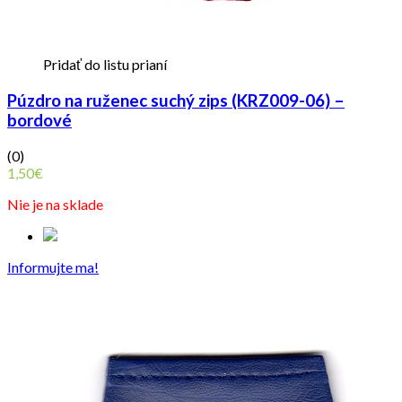
Pridať do listu prianí
Púzdro na ruženec suchý zips (KRZ009-06) –
bordové
(0)
1,50
€
Nie je na sklade
Informujte ma!