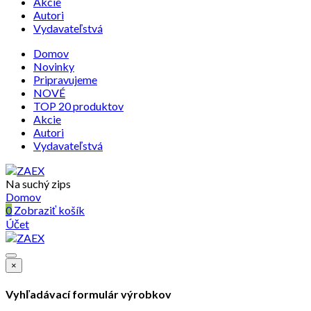
Akcie
Autori
Vydavateľstvá
Domov
Novinky
Pripravujeme
NOVÉ
TOP 20 produktov
Akcie
Autori
Vydavateľstvá
Na suchý zips
Domov
0
Zobraziť košík
Účet
×
Vyhľadávací formulár výrobkov