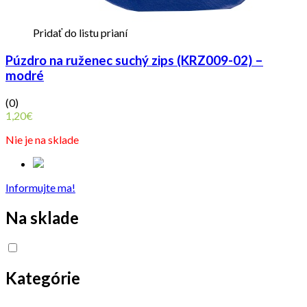
Pridať do listu prianí
Púzdro na ruženec suchý zips (KRZ009-02) –
modré
(0)
1,20
€
Nie je na sklade
Informujte ma!
Na sklade
Kategórie