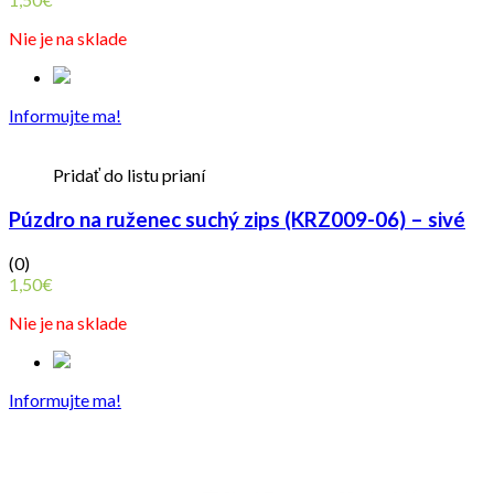
Nie je na sklade
Informujte ma!
Pridať do listu prianí
Púzdro na ruženec suchý zips (KRZ009-06) – sivé
(0)
1,50
€
Nie je na sklade
Informujte ma!