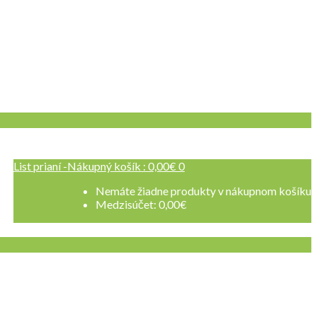
List prianí -
Nákupný košík :
0,00
€
0
 sa
Nemáte žiadne produkty v nákupnom košíku
Medzisúčet:
0,00
€