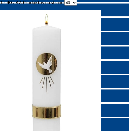
y
1 - 40
z
47
. Produktov na strane