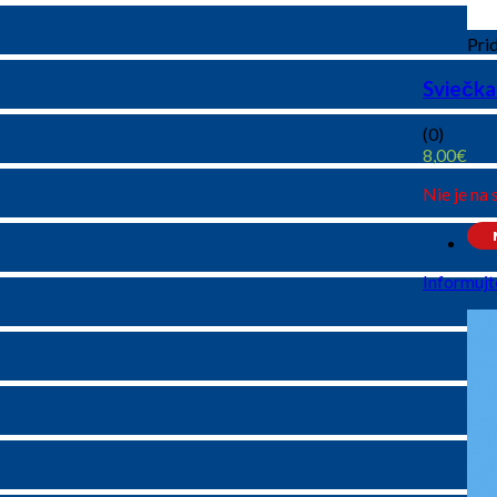
Prid
Sviečka
(0)
8,00
€
Nie je na 
Informujt