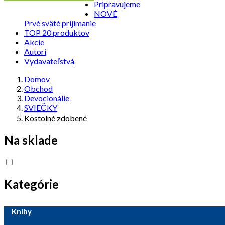
Pripravujeme
NOVÉ
Prvé sväté prijímanie
TOP 20 produktov
Akcie
Autori
Vydavateľstvá
Domov
Obchod
Devocionálie
SVIEČKY
Kostolné zdobené
Na sklade
Kategórie
Knihy