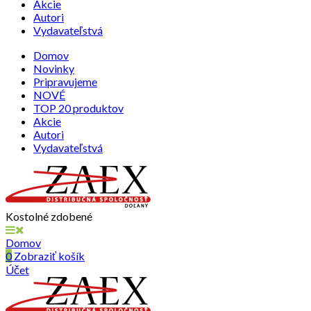
Akcie
Autori
Vydavateľstvá
Domov
Novinky
Pripravujeme
NOVÉ
TOP 20 produktov
Akcie
Autori
Vydavateľstvá
Kostolné zdobené
Domov
0
Zobraziť košík
Účet