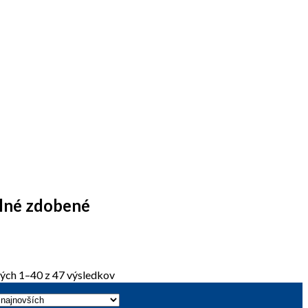
lné zdobené
ých 1–40 z 47 výsledkov