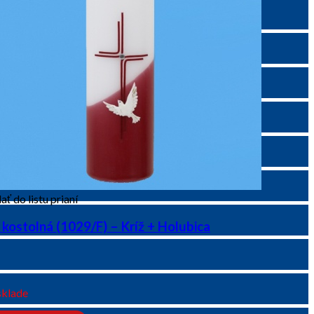
ať do listu prianí
 kostolná (1029/F) – Kríž + Holubica
sklade