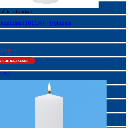
ať do listu prianí
 kostolná (1011/A) – Holubica
sklade
e ma!