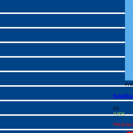
Prid
Sviečka
(0)
9,90
€
Nie je na 