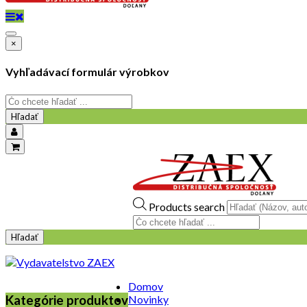
×
Vyhľadávací formulár výrobkov
Hľadať
objednavky@zaex.sk
+421 909 109 257
+421 909 114 107
Products search
Hľadať
Domov
Kategórie produktov
Novinky