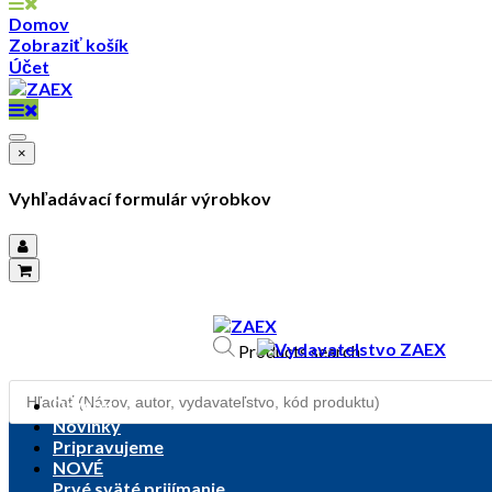
Domov
Zobraziť košík
Účet
×
Vyhľadávací formulár výrobkov
objednavky@zaex.sk
+421 909 109 257
Products search
+421 909 114 107
Domov
Novinky
Pripravujeme
NOVÉ
Prvé sväté prijímanie