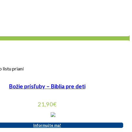
 listu prianí
Božie prísľuby – Biblia pre deti
21,90
€
Informujte ma!