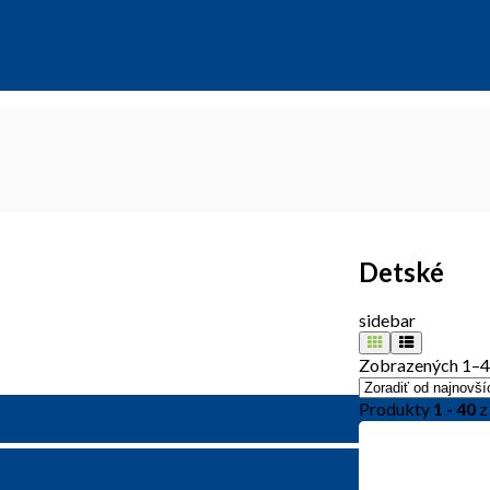
Detské
sidebar
Zobrazených 1–4
Produkty
1 - 40