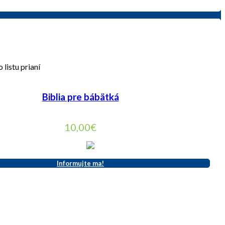
 listu prianí
Biblia pre bábätká
10,00
€
Informujte ma!