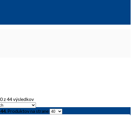
0 z 44 výsledkov
z
44
. Produktov na strane