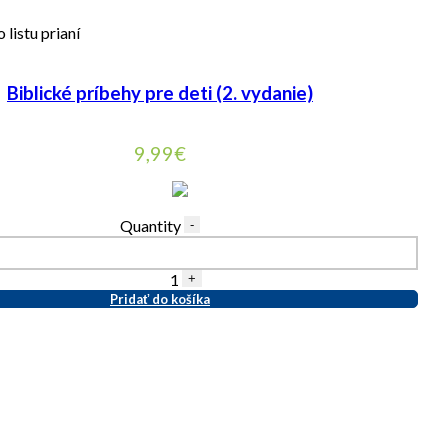
 listu prianí
Biblické príbehy pre deti (2. vydanie)
9,99
€
Quantity
-
1
+
Pridať do košíka