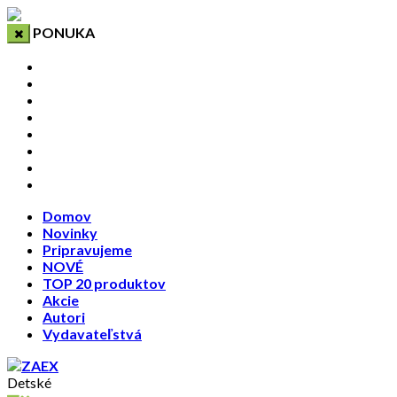
PONUKA
Domov
Novinky
Pripravujeme
NOVÉ
TOP 20 produktov
Akcie
Autori
Vydavateľstvá
Domov
Novinky
Pripravujeme
NOVÉ
TOP 20 produktov
Akcie
Autori
Vydavateľstvá
Detské