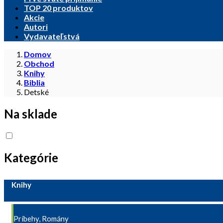
TOP 20 produktov
Akcie
Autori
Vydavateľstvá
Domov
Obchod
Knihy
Biblia
Detské
Na sklade
Kategórie
Knihy
Príbehy, Romány