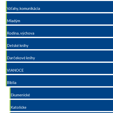
Vzťahy, komunikácia
Mladým
Rodina, výchova
Detské knihy
Darčekové knihy
VIANOCE
Biblia
Ekumenické
Katolícke