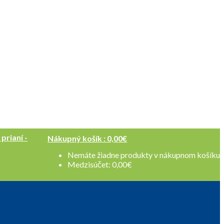
 prianí -
Nákupný košík :
0,00
€
Nemáte žiadne produkty v nákupnom košíku
Medzisúčet:
0,00
€