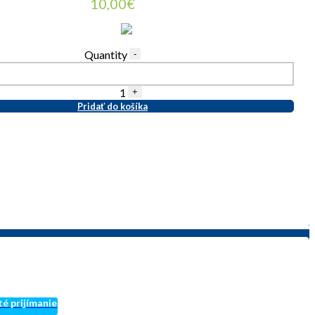
10,00
€
Quantity
-
1
+
Pridať do košíka
té prijímanie