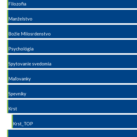
Filozofia
Manželstvo
Božie Milosrdenstvo
Psychológia
Spytovanie svedomia
Maľovanky
Spevníky
Krst
Krst_TOP