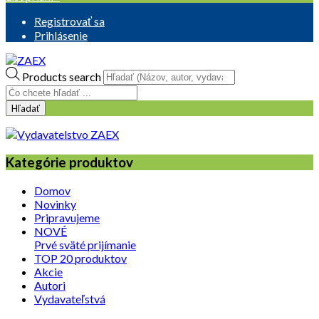
Registrovať sa
Prihlásenie
Products search
Hľadať
Kategórie produktov
Domov
Novinky
Pripravujeme
NOVÉ
Prvé sväté prijímanie
TOP 20 produktov
Akcie
Autori
Vydavateľstvá