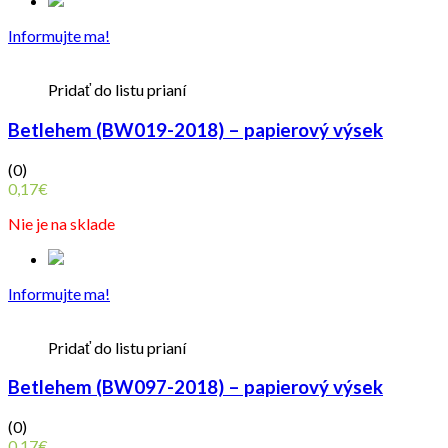
Informujte ma!
Pridať do listu prianí
Betlehem (BW019-2018) – papierový výsek
(0)
0,17
€
Nie je na sklade
Informujte ma!
Pridať do listu prianí
Betlehem (BW097-2018) – papierový výsek
(0)
0,17
€