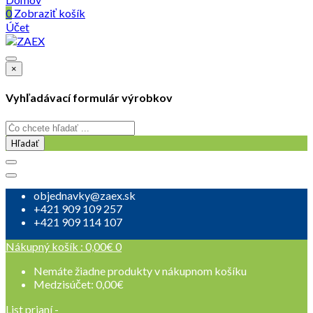
0
Zobraziť košík
Účet
×
Vyhľadávací formulár výrobkov
Hľadať
objednavky@zaex.sk
+421 909 109 257
+421 909 114 107
Nákupný košík :
0,00
€
0
Nemáte žiadne produkty v nákupnom košíku
Medzisúčet:
0,00
€
List prianí -