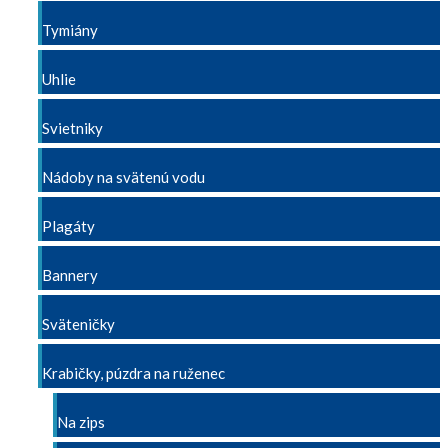
Tymiány
Uhlie
Svietniky
Nádoby na svätenú vodu
Plagáty
Bannery
Sväteničky
Krabičky, púzdra na ruženec
Na zips