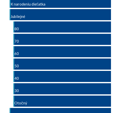
K narodeniu dieťatka
Jubilejné
80
70
60
50
40
30
Otočný