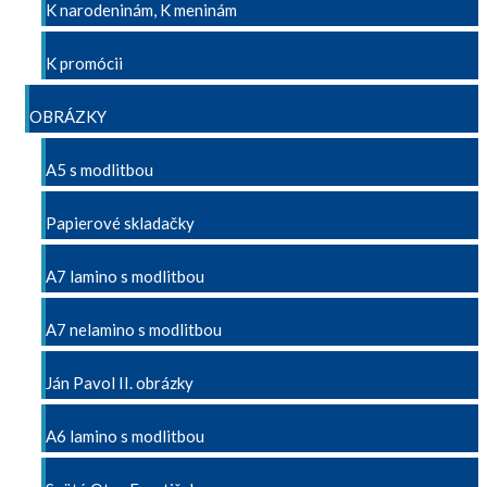
K narodeninám, K meninám
K promócii
OBRÁZKY
A5 s modlitbou
Papierové skladačky
A7 lamino s modlitbou
A7 nelamino s modlitbou
Ján Pavol II. obrázky
A6 lamino s modlitbou