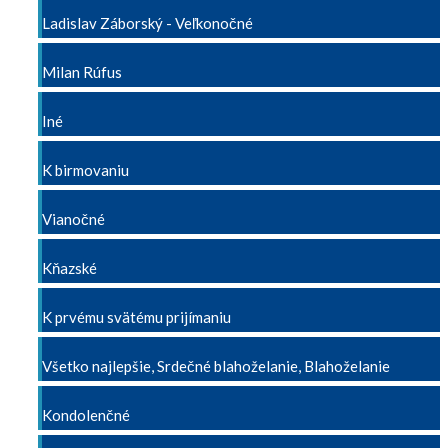
Ladislav Záborský - Veľkonočné
Milan Rúfus
Iné
K birmovaniu
Vianočné
Kňazské
K prvému svätému prijímaniu
Všetko najlepšie, Srdečné blahoželanie, Blahoželanie
Kondolenčné