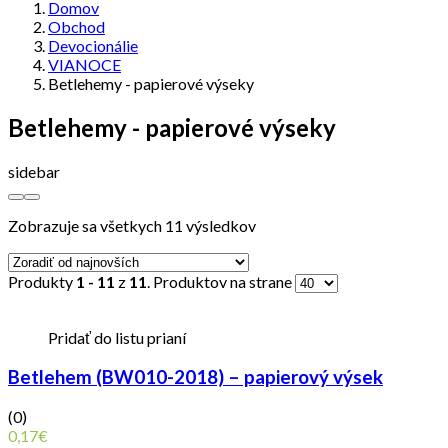
Domov
Obchod
Devocionálie
VIANOCE
Betlehemy - papierové výseky
Betlehemy - papierové výseky
sidebar
Zobrazuje sa všetkych 11 výsledkov
Produkty
1 - 11
z
11
. Produktov na strane
Pridať do listu prianí
Betlehem (BW010-2018) – papierový výsek
(0)
0,17
€