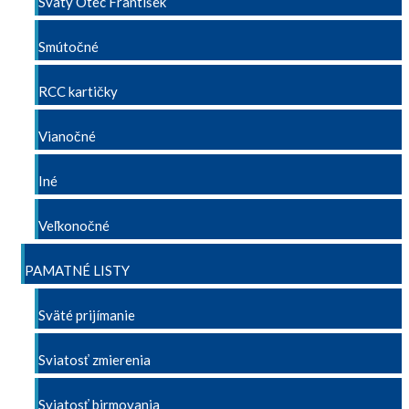
Svätý Otec František
Smútočné
RCC kartičky
Vianočné
Iné
Veľkonočné
PAMATNÉ LISTY
Sväté prijímanie
Sviatosť zmierenia
Sviatosť birmovania