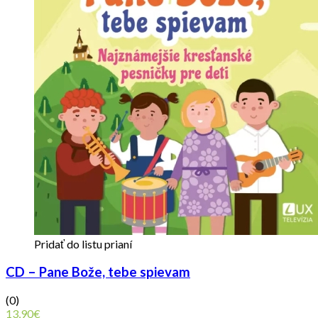
Pridať do listu prianí
CD – Pane Bože, tebe spievam
(0)
13,90
€