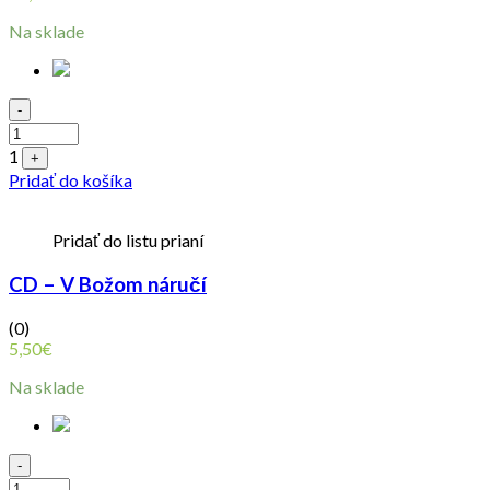
Na sklade
Quantity
-
1
+
Pridať do košíka
Pridať do listu prianí
CD – V Božom náručí
(0)
5,50
€
Na sklade
Quantity
-