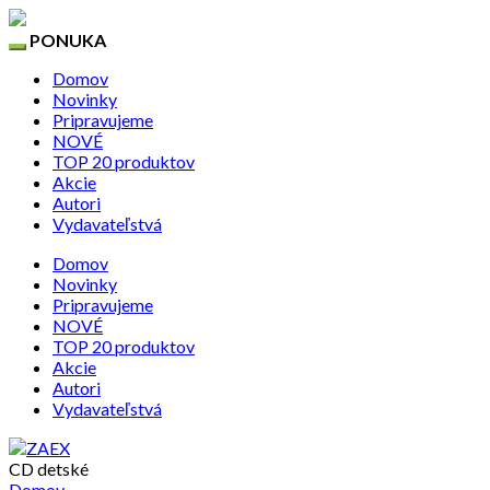
PONUKA
Domov
Novinky
Pripravujeme
NOVÉ
TOP 20 produktov
Akcie
Autori
Vydavateľstvá
Domov
Novinky
Pripravujeme
NOVÉ
TOP 20 produktov
Akcie
Autori
Vydavateľstvá
CD detské
Domov