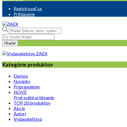
Registrovať sa
Prihlásenie
Products
search
Hľadať
Kategórie produktov
Domov
Novinky
Pripravujeme
NOVÉ
Prvé sväté prijímanie
TOP 20 produktov
Akcie
Autori
Vydavateľstvá