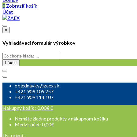
0
Zobraziť košík
Účet
×
Vyhľadávací formulár výrobkov
Hľadať
objednavky@zaex.sk
+421 909 109 257
+421 909 114 107
Nákupný košík :
0,00
€
0
Nemáte žiadne produkty v nákupnom košíku
Medzisúčet:
0,00
€
List prianí -