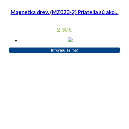
Magnetka drev. (MZ023-2) Priatelia sú ako…
2,30
€
Informujte ma!