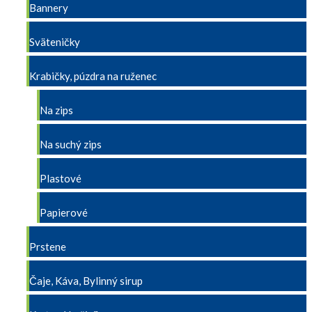
Bannery
Sväteničky
Krabičky, púzdra na ruženec
Na zips
Na suchý zips
Plastové
Papierové
Prstene
Čaje, Káva, Bylinný sirup