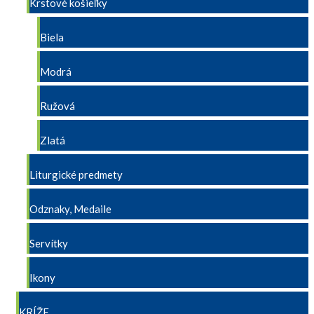
Krstové košieľky
Biela
Modrá
Ružová
Zlatá
Liturgické predmety
Odznaky, Medaile
Servítky
Ikony
KRÍŽE