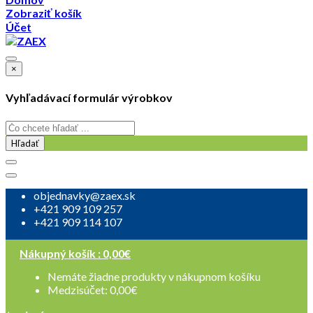
Zobraziť košík
Účet
×
Vyhľadávací formulár výrobkov
Hľadať
objednavky@zaex.sk
+421 909 109 257
+421 909 114 107
Nákupný košík :
0,00
€
Nemáte žiadne produkty v nákupnom košíku
Medzisúčet:
0,00
€