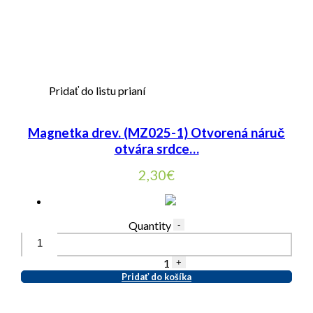
Pridať do listu prianí
Magnetka drev. (MZ025-1) Otvorená náruč
otvára srdce…
2,30
€
Quantity
-
1
+
Pridať do košíka