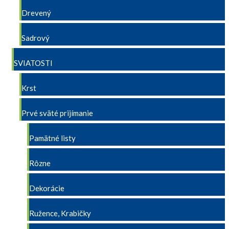
Drevený
Sadrový
SVIATOSTI
Krst
Prvé sväté prijímanie
Pamätné listy
Rôzne
Dekorácie
Ružence, Krabičky