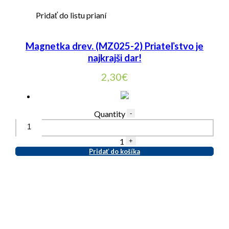
Pridať do listu prianí
Magnetka drev. (MZ025-2) Priateľstvo je
najkrajši dar!
2,30
€
Quantity
-
1
+
Pridať do košíka