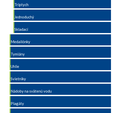
Triptych
Jednoduchý
Skladací
Medailónky
Tymiány
Uhlie
Svietniky
Nádoby na svätenú vodu
Plagáty