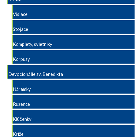
Visiace
Stojace
Komplety, svietniky
Korpusy
Devocionálie sv. Benedikta
Náramky
Ružence
Kľúčenky
Kríže