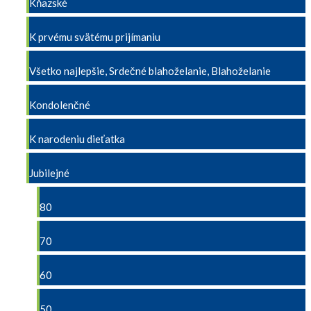
Kňazské
K prvému svätému prijímaniu
Všetko najlepšie, Srdečné blahoželanie, Blahoželanie
Kondolenčné
K narodeniu dieťatka
Jubilejné
80
70
60
50