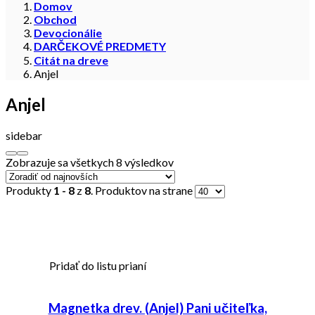
Domov
Obchod
Devocionálie
DARČEKOVÉ PREDMETY
Citát na dreve
Anjel
Anjel
sidebar
Zobrazuje sa všetkych 8 výsledkov
Produkty
1 - 8
z
8
. Produktov na strane
Pridať do listu prianí
Magnetka drev. (Anjel) Pani učiteľka,