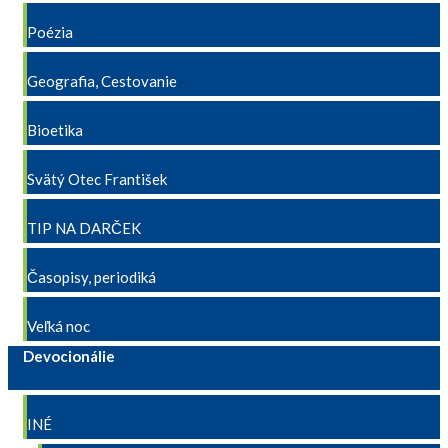
Poézia
Geografia, Cestovanie
Bioetika
Svätý Otec František
TIP NA DARČEK
Časopisy, periodiká
Veľká noc
Devocionálie
INÉ