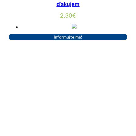
ďakujem
2,30
€
Informujte ma!