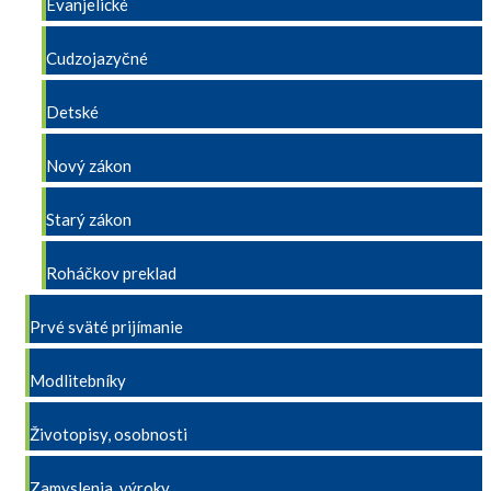
Evanjelické
Cudzojazyčné
Detské
Nový zákon
Starý zákon
Roháčkov preklad
Prvé sväté prijímanie
Modlitebníky
Životopisy, osobnosti
Zamyslenia, výroky