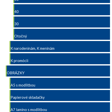
40
30
Otočný
K narodeninám, K meninám
K promócii
OBRÁZKY
A5 s modlitbou
Papierové skladačky
A7 lamino s modlitbou