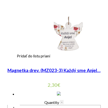
Pridať do listu prianí
Magnetka drev. (MZ023-3) Každý sme Anjel…
2,30
€
Quantity
-