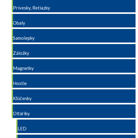
Prívesky, Retiazky
Obaly
Samolepky
Záložky
Magnetky
Hostie
Kľúčenky
Oltáriky
LED