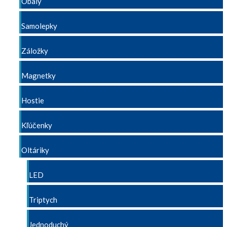
Obaly
Samolepky
Záložky
Magnetky
Hostie
Kľúčenky
Oltáriky
LED
Triptych
Jednoduchý