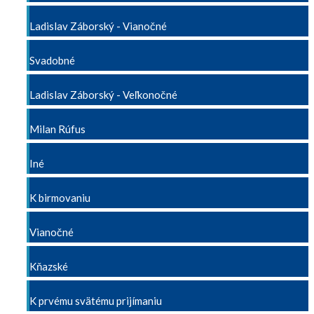
Ladislav Záborský - Vianočné
Svadobné
Ladislav Záborský - Veľkonočné
Milan Rúfus
Iné
K birmovaniu
Vianočné
Kňazské
K prvému svätému prijímaniu