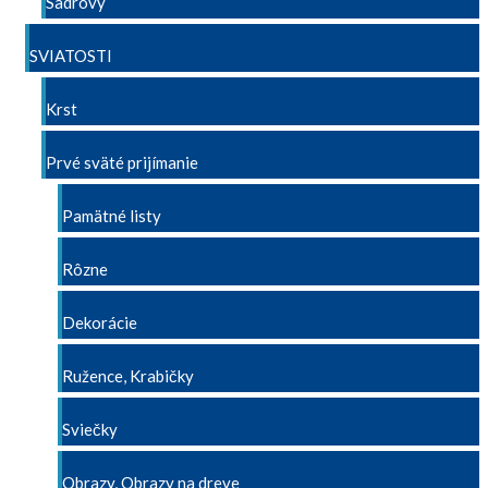
Sadrový
SVIATOSTI
Krst
Prvé sväté prijímanie
Pamätné listy
Rôzne
Dekorácie
Ružence, Krabičky
Sviečky
Obrazy, Obrazy na dreve