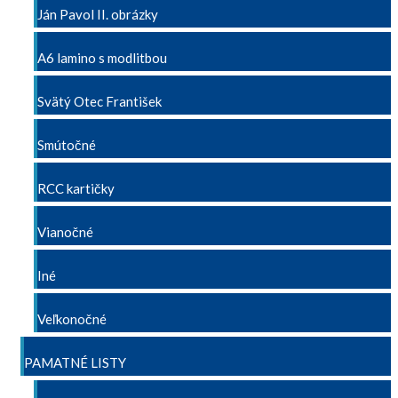
Ján Pavol II. obrázky
A6 lamino s modlitbou
Svätý Otec František
Smútočné
RCC kartičky
Vianočné
Iné
Veľkonočné
PAMATNÉ LISTY