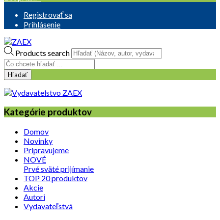
Registrovať sa
Prihlásenie
Products search
Hľadať
Kategórie produktov
Domov
Novinky
Pripravujeme
NOVÉ
Prvé sväté prijímanie
TOP 20 produktov
Akcie
Autori
Vydavateľstvá