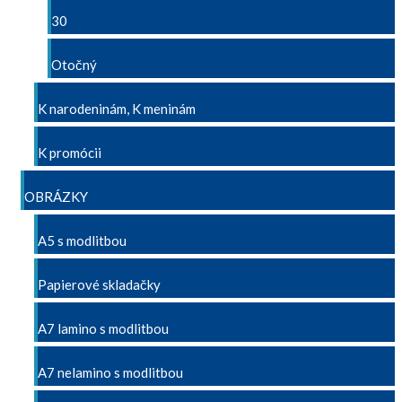
30
Otočný
K narodeninám, K meninám
K promócii
OBRÁZKY
A5 s modlitbou
Papierové skladačky
A7 lamino s modlitbou
A7 nelamino s modlitbou