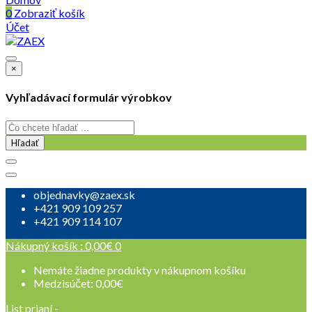
0
Zobraziť košík
Účet
×
Vyhľadávací formulár výrobkov
Hľadať
objednavky@zaex.sk
+421 909 109 257
+421 909 114 107
Nákupný košík :
0,00
€
0
Nemáte žiadne produkty v nákupnom košíku
Medzisúčet:
0,00
€
List prianí -