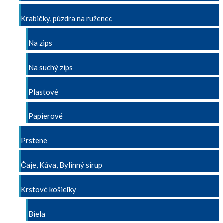
Krabičky, púzdra na ruženec
Na zips
Na suchý zips
Plastové
Papierové
Prstene
Čaje, Káva, Bylinný sirup
Krstové košieľky
Biela