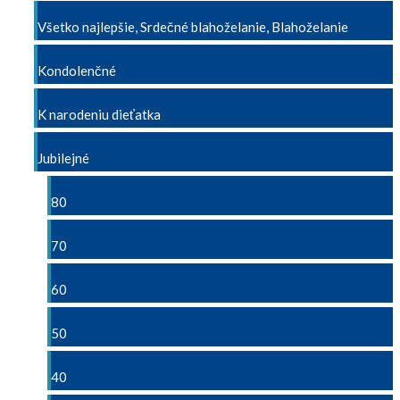
Všetko najlepšie, Srdečné blahoželanie, Blahoželanie
Kondolenčné
K narodeniu dieťatka
Jubilejné
80
70
60
50
40