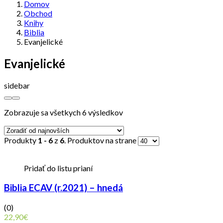
Domov
Obchod
Knihy
Biblia
Evanjelické
Evanjelické
sidebar
Zobrazuje sa všetkych 6 výsledkov
Produkty
1 - 6
z
6
. Produktov na strane
Pridať do listu prianí
Biblia ECAV (r.2021) – hnedá
(0)
22,90
€