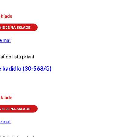
sklade
e ma!
ať do listu prianí
kadidlo (30-568/G)
sklade
e ma!