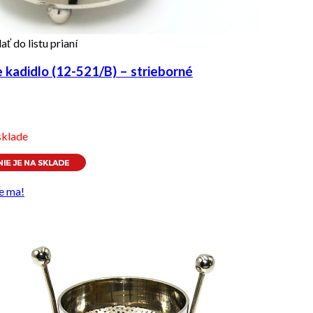
ať do listu prianí
kadidlo (12-521/B) – strieborné
sklade
e ma!