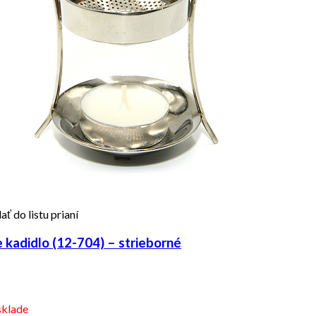
ať do listu prianí
kadidlo (12-704) – strieborné
sklade