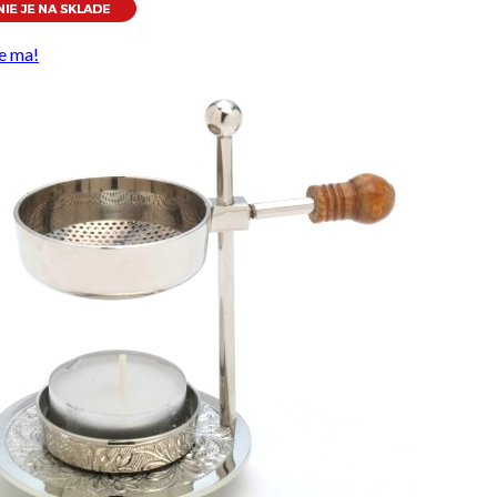
e ma!