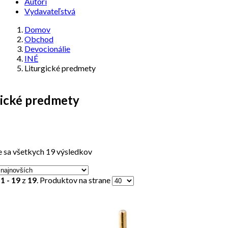
Autori
Vydavateľstvá
Domov
Obchod
Devocionálie
INÉ
Liturgické predmety
gické predmety
 sa všetkych 19 výsledkov
y
1 - 19
z
19
. Produktov na strane