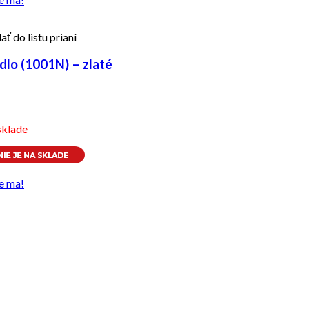
ať do listu prianí
dlo (1001N) – zlaté
sklade
e ma!