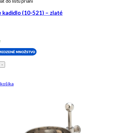
ať do listu prianí
kadidlo (10-521) – zlaté
e
-
 košíka