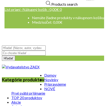
+421 909 114 107
Products search
List prianí -
Nákupný košík :
0,00
€
0
Nemáte žiadne produkty v nákupnom košíku
Medzisúčet:
0,00
€
Registrovať sa
Prihlásenie
Hľadať
Domov
Kategórie produktov
Novinky
Pripravujeme
NOVÉ
Prvé sväté prijímanie
TOP 20 produktov
Akcie