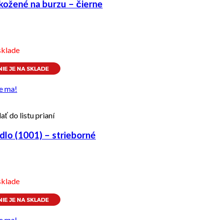
kožené na burzu – čierne
sklade
e ma!
ať do listu prianí
dlo (1001) – strieborné
sklade
e ma!