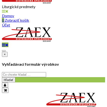
Liturgické predmety
Domov
0
Zobraziť košík
Účet
×
Vyhľadávací formulár výrobkov
Hľadať
objednavky@zaex.sk
+421 909 109 257