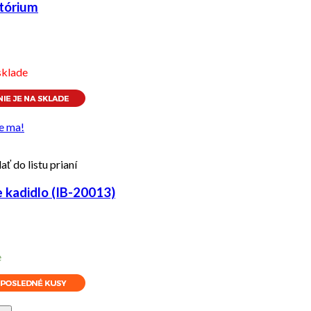
atórium
sklade
e ma!
ať do listu prianí
kadidlo (IB-20013)
e