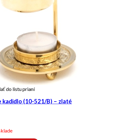
ať do listu prianí
kadidlo (10-521/B) – zlaté
sklade