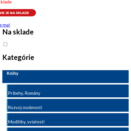
sklade
e ma!
Na sklade
Kategórie
Knihy
Príbehy, Romány
Rozvoj osobnosti
Modlitby, sviatosti