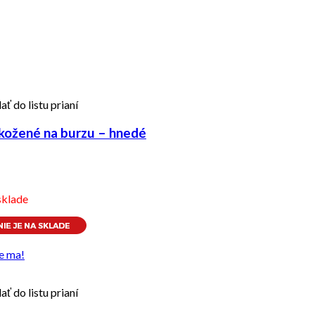
ať do listu prianí
kožené na burzu – hnedé
sklade
e ma!
ať do listu prianí