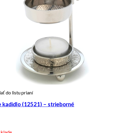
ať do listu prianí
kadidlo (12521) – strieborné
sklade