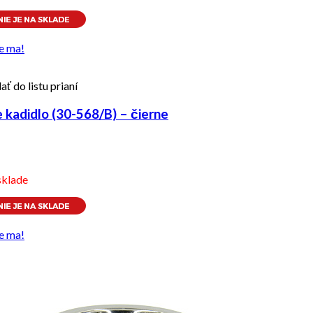
e ma!
ať do listu prianí
kadidlo (30-568/B) – čierne
sklade
e ma!