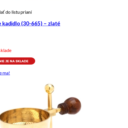
ať do listu prianí
kadidlo (30-665) – zlaté
sklade
e ma!