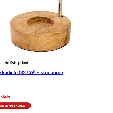
ať do listu prianí
kadidlo (32739) – strieborné
sklade