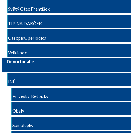
Svätý Otec František
TIP NA DARČEK
Časopisy, periodiká
Veľká noc
Devocionálie
INÉ
Prívesky, Retiazky
Obaly
Samolepky