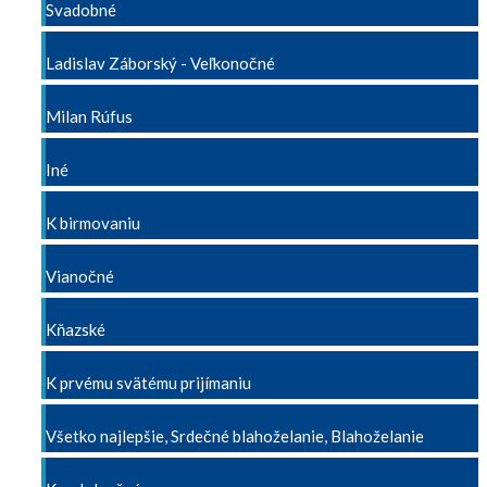
Svadobné
Ladislav Záborský - Veľkonočné
Milan Rúfus
Iné
K birmovaniu
Vianočné
Kňazské
K prvému svätému prijímaniu
Všetko najlepšie, Srdečné blahoželanie, Blahoželanie