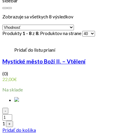
sidebar
Zobrazuje sa všetkych 8 výsledkov
Produkty
1 - 8
z
8
. Produktov na strane
Pridať do listu prianí
Mystické město Boží II. – Vtělení
(0)
22,00
€
Na sklade
Quantity
-
1
+
Pridať do košíka