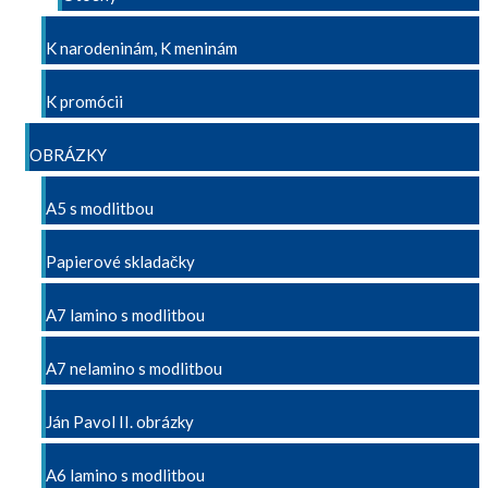
K narodeninám, K meninám
K promócii
OBRÁZKY
A5 s modlitbou
Papierové skladačky
A7 lamino s modlitbou
A7 nelamino s modlitbou
Ján Pavol II. obrázky
A6 lamino s modlitbou