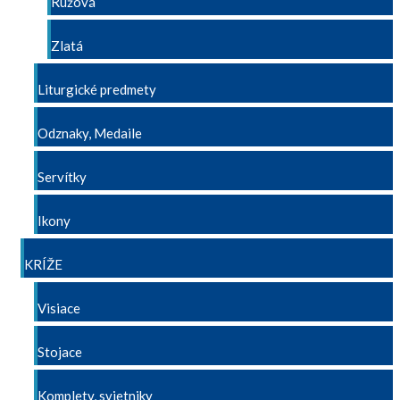
Ružová
Zlatá
Liturgické predmety
Odznaky, Medaile
Servítky
Ikony
KRÍŽE
Visiace
Stojace
Komplety, svietniky