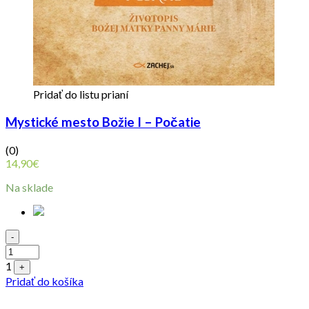
Pridať do listu prianí
Mystické mesto Božie I – Počatie
(0)
14,90
€
Na sklade
Quantity
-
1
+
Pridať do košíka