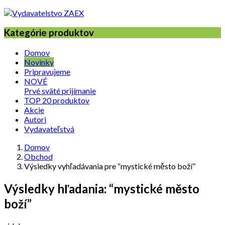
Kategórie produktov
Domov
Novinky
Pripravujeme
NOVÉ
Prvé sväté prijímanie
TOP 20 produktov
Akcie
Autori
Vydavateľstvá
Domov
Obchod
Výsledky vyhľadávania pre “mystické město boží”
Výsledky hľadania: “mystické město
boží”