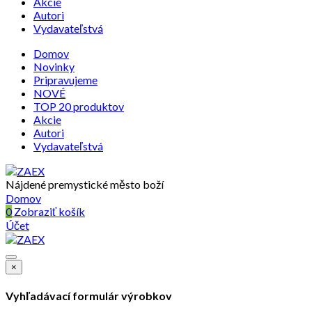
Akcie
Autori
Vydavateľstvá
Domov
Novinky
Pripravujeme
NOVÉ
TOP 20 produktov
Akcie
Autori
Vydavateľstvá
Nájdené premystické město boží
Domov
0
Zobraziť košík
Účet
×
Vyhľadávací formulár výrobkov