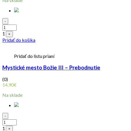
Na sklade
Quantity
-
1
+
Pridať do košíka
Pridať do listu prianí
Mystické mesto Božie III – Prebodnutie
(0)
14,90
€
Na sklade
Quantity
-
1
+