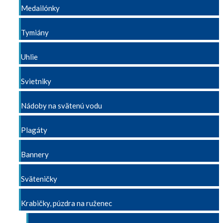
Medailónky
Tymiány
Uhlie
Svietniky
Nádoby na svätenú vodu
Plagáty
Bannery
Sväteničky
Krabičky, púzdra na ruženec