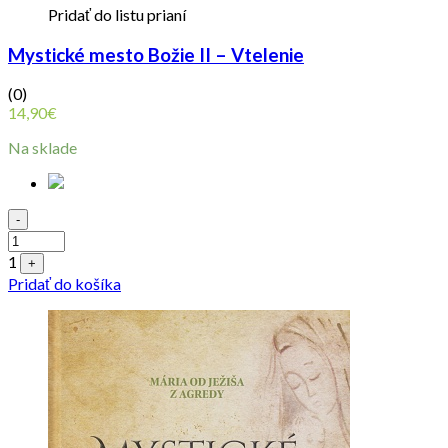
Pridať do listu prianí
Mystické mesto Božie II – Vtelenie
(0)
14,90
€
Na sklade
Quantity
-
1
+
Pridať do košíka