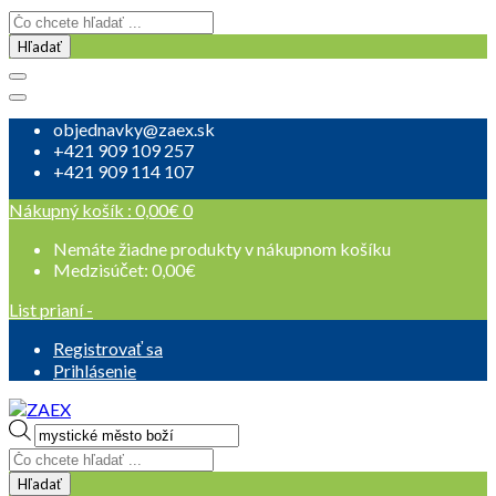
Hľadať
objednavky@zaex.sk
+421 909 109 257
+421 909 114 107
Nákupný košík :
0,00
€
0
Nemáte žiadne produkty v nákupnom košíku
Medzisúčet:
0,00
€
List prianí -
Registrovať sa
Prihlásenie
Products
search
Hľadať