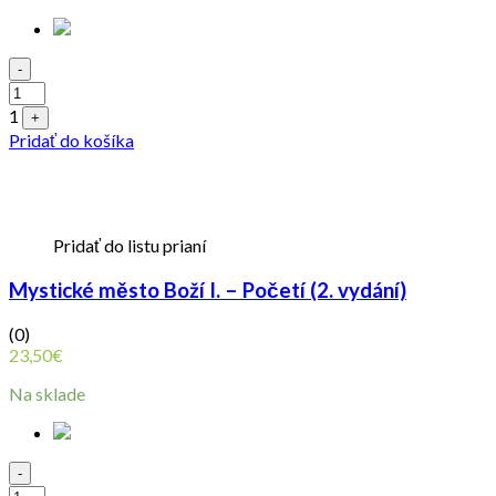
Quantity
-
1
+
Pridať do košíka
Pridať do listu prianí
Mystické město Boží I. – Početí (2. vydání)
(0)
23,50
€
Na sklade
Quantity
-