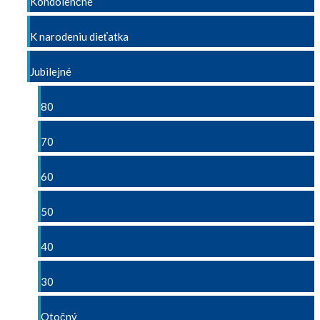
Kondolenčné
K narodeniu dieťatka
Jubilejné
80
70
60
50
40
30
Otočný