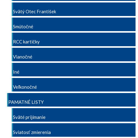
Svätý Otec František
Smútočné
RCC kartičky
Vianočné
Iné
Veľkonočné
PAMATNÉ LISTY
Sväté prijímanie
Sviatosť zmierenia