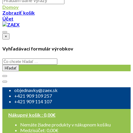
Domov
Zobraziť košík
Účet
×
Vyhľadávací formulár výrobkov
Hľadať
objednavky@zaex.sk
+421 909 109 257
+421 909 114 107
Nákupný košík :
0,00
€
Nemáte žiadne produkty v nákupnom košíku
Medzisúčet:
0,00
€