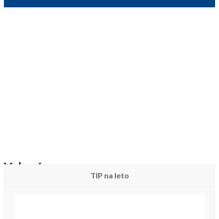
Vyberáme
TIP na leto