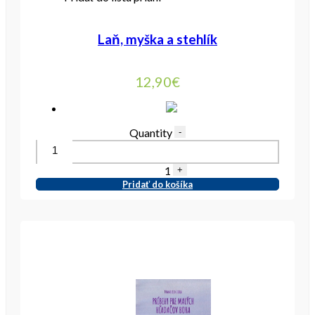
Laň, myška a stehlík
12,90
€
Quantity
-
1
+
Pridať do košíka