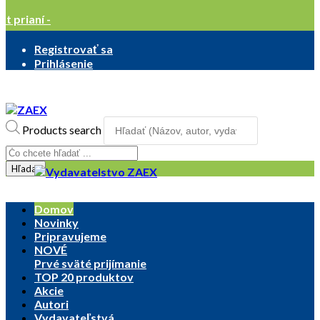
ist prianí -
Registrovať sa
Prihlásenie
Products search
Hľadať
Domov
Novinky
Pripravujeme
NOVÉ
Prvé sväté prijímanie
TOP 20 produktov
Akcie
Autori
Vydavateľstvá