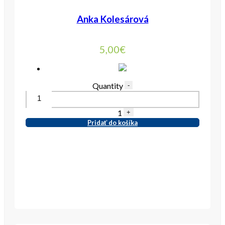
Anka Kolesárová
5,00
€
Quantity
-
1
+
Pridať do košíka