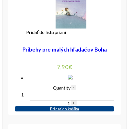
Pridať do listu prianí
Príbehy pre malých hľadačov Boha
7,90
€
Quantity
-
1
+
Pridať do košíka