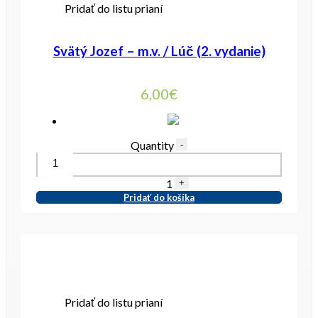
Pridať do listu prianí
Svätý Jozef – m.v. / Lúč (2. vydanie)
6,00
€
Quantity
-
1
+
Pridať do košíka
Pridať do listu prianí