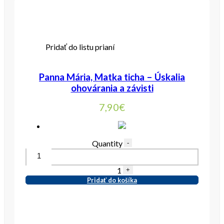
Pridať do listu prianí
Panna Mária, Matka ticha – Úskalia
ohovárania a závisti
7,90
€
Quantity
-
1
+
Pridať do košíka