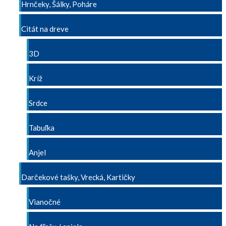
Hrnčeky, Šálky, Poháre
Citát na dreve
3D
Kríž
Srdce
Tabuľka
Anjel
Darčekové tašky, Vrecká, Kartičky
Vianočné