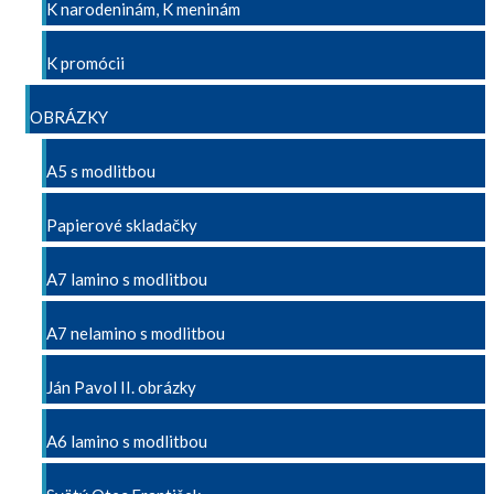
K narodeninám, K meninám
K promócii
OBRÁZKY
A5 s modlitbou
Papierové skladačky
A7 lamino s modlitbou
A7 nelamino s modlitbou
Ján Pavol II. obrázky
A6 lamino s modlitbou