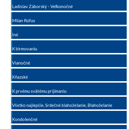
Ladislav Záborský - Veľkonočné
Milan Rúfus
Iné
K birmovaniu
Vianočné
Kňazské
K prvému svätému prijímaniu
Všetko najlepšie, Srdečné blahoželanie, Blahoželanie
Kondolenčné