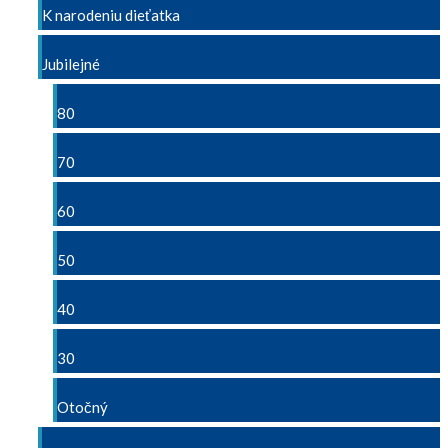
K narodeniu dieťatka
Jubilejné
80
70
60
50
40
30
Otočný