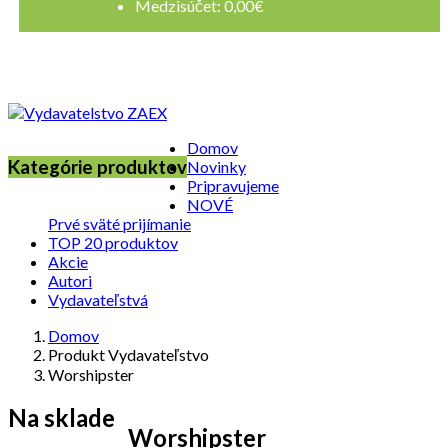
Medzisúčet:
0,00
€
Registrovať sa
Prihlásenie
Domov
Kategórie produktov
Novinky
Pripravujeme
NOVÉ
Prvé sväté prijímanie
TOP 20 produktov
Akcie
Autori
Vydavateľstvá
Domov
Produkt Vydavateľstvo
Worshipster
Na sklade
Worshipster