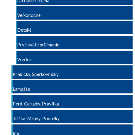
Na fľašu / anjela
Veľkonočné
Detské
Prvé sväté prijímanie
Vrecká
Krabičky, Šperkovničky
Lampáše
Perá, Ceruzky, Pravítka
Tričká, Mikiny, Ponožky
Iné