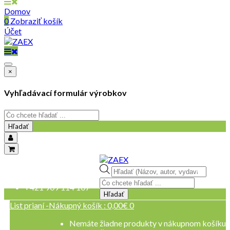
Domov
0
Zobraziť košík
Účet
×
Vyhľadávací formulár výrobkov
Hľadať
objednavky@zaex.sk
Products
+421 909 109 257
search
+421 909 114 107
Hľadať
List prianí -
Nákupný košík :
0,00
€
0
Nemáte žiadne produkty v nákupnom košíku