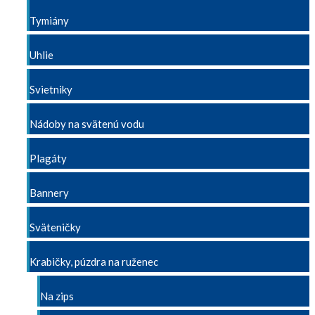
Tymiány
Uhlie
Svietniky
Nádoby na svätenú vodu
Plagáty
Bannery
Sväteničky
Krabičky, púzdra na ruženec
Na zips