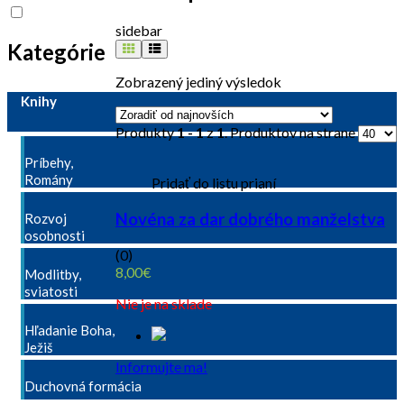
sidebar
Kategórie
Zobrazený jediný výsledok
Knihy
Produkty
1 - 1
z
1
. Produktov na strane
Príbehy,
Romány
Pridať do listu prianí
Novéna za dar dobrého manželstva
Rozvoj
osobnosti
(0)
8,00
€
Modlitby,
sviatosti
Nie je na sklade
Hľadanie Boha,
Ježiš
Informujte ma!
Duchovná formácia