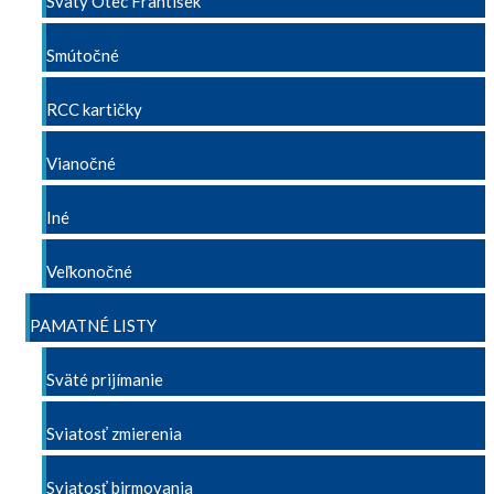
Svätý Otec František
Smútočné
RCC kartičky
Vianočné
Iné
Veľkonočné
PAMATNÉ LISTY
Sväté prijímanie
Sviatosť zmierenia
Sviatosť birmovania