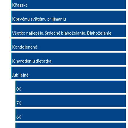
Kňazské
K prvému svätému prijímaniu
Všetko najlepšie, Srdečné blahoželanie, Blahoželanie
Kondolenčné
K narodeniu dieťatka
Jubilejné
80
70
60