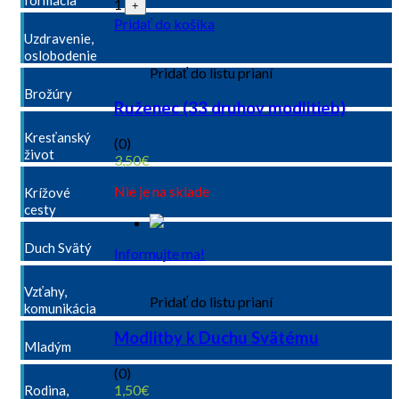
formácia
1
+
Pridať do košíka
Uzdravenie,
oslobodenie
Pridať do listu prianí
Brožúry
Ruženec (33 druhov modlitieb)
Kresťanský
(0)
život
3,50
€
Nie je na sklade
Krížové
cesty
Duch Svätý
Informujte ma!
Vzťahy,
Pridať do listu prianí
komunikácia
Modlitby k Duchu Svätému
Mladým
(0)
1,50
€
Rodina,