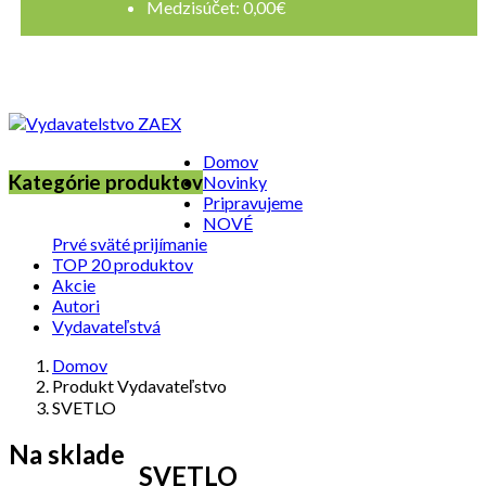
Medzisúčet:
0,00
€
Registrovať sa
Prihlásenie
Domov
Kategórie produktov
Novinky
Pripravujeme
NOVÉ
Prvé sväté prijímanie
TOP 20 produktov
Akcie
Autori
Vydavateľstvá
Domov
Produkt Vydavateľstvo
SVETLO
Na sklade
SVETLO