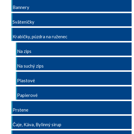
Bannery
Sväteničky
Krabičky, púzdra na ruženec
Na zips
Na suchý zips
Plastové
Papierové
Prstene
Čaje, Káva, Bylinný sirup