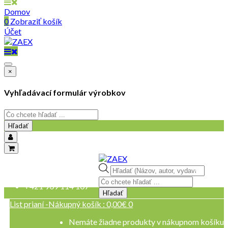
Domov
0
Zobraziť košík
Účet
×
Vyhľadávací formulár výrobkov
Hľadať
objednavky@zaex.sk
Products
+421 909 109 257
search
+421 909 114 107
Hľadať
List prianí -
Nákupný košík :
0,00
€
0
Nemáte žiadne produkty v nákupnom košíku