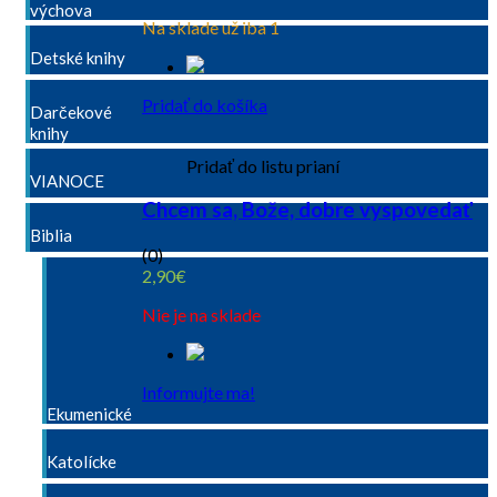
výchova
Na sklade už iba 1
Detské knihy
Pridať do košíka
Darčekové
knihy
Pridať do listu prianí
VIANOCE
Chcem sa, Bože, dobre vyspovedať
Biblia
(0)
2,90
€
Nie je na sklade
Informujte ma!
Ekumenické
Katolícke