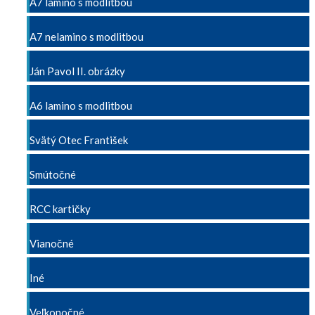
A7 lamino s modlitbou
A7 nelamino s modlitbou
Ján Pavol II. obrázky
A6 lamino s modlitbou
Svätý Otec František
Smútočné
RCC kartičky
Vianočné
Iné
Veľkonočné