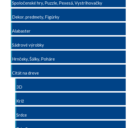
Spoločenské hry, Puzzle, Pexesá, Vystrihovačky
Dekor. predmety, Figúrky
Alabaster
Sádrové výrobky
Hrnčeky, Šálky, Poháre
Citát na dreve
3D
Kríž
Srdce