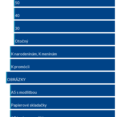
50
40
30
Otočný
K narodeninám, K meninám
K promócii
OBRÁZKY
A5 s modlitbou
Papierové skladačky