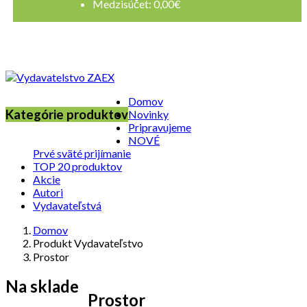
Medzisúčet:
0,00
€
Registrovať sa
Prihlásenie
Domov
Kategórie produktov
Novinky
Pripravujeme
NOVÉ
Prvé sväté prijímanie
TOP 20 produktov
Akcie
Autori
Vydavateľstvá
Domov
Produkt Vydavateľstvo
Prostor
Na sklade
Prostor