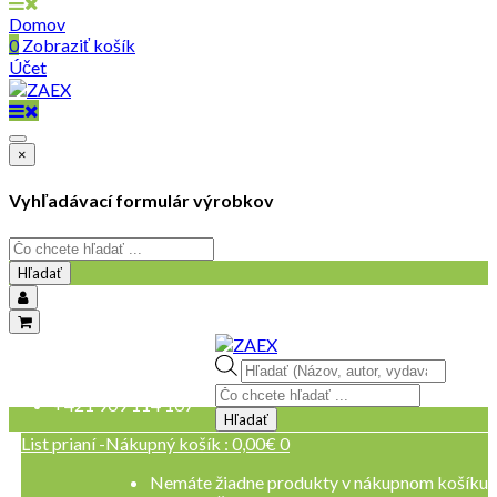
Domov
0
Zobraziť košík
Účet
×
Vyhľadávací formulár výrobkov
Hľadať
objednavky@zaex.sk
Products
+421 909 109 257
search
+421 909 114 107
Hľadať
List prianí -
Nákupný košík :
0,00
€
0
Nemáte žiadne produkty v nákupnom košíku