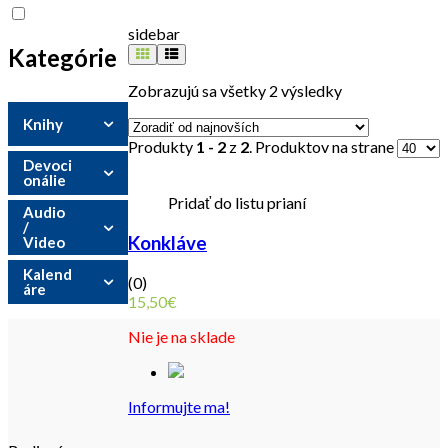
sidebar
Kategórie
Zobrazujú sa všetky 2 výsledky
Knihy
Produkty
1 - 2
z
2
. Produktov na strane
Devoci
onálie
Pridať do listu prianí
Audio
/
Konkláve
Video
Kalend
(0)
áre
15,50
€
Nie je na sklade
Informujte ma!