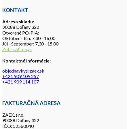
KONTAKT
Adresa skladu:
90088 Doľany 322
Otvorené PO-PIA:
Október - Jún: 7,30 - 16,00
Júl - September: 7,30 - 15,00
Zobraziť mapu
Kontaktné informácie:
objednavky@zaex.sk
+421 909 109 257
+421 909 114 107
FAKTURAČNÁ ADRESA
ZAEX, s.r.o.
90088 Doľany 322
IČO: 52560040