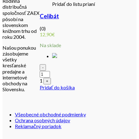
Rodinná
Pridať do listu prianí
distribučná
spoločnosť ZAEX
Celibát
pôsobí na
slovenskom
(0)
knižnom trhu od
12,90
€
roku 2004.
Na sklade
Našou ponukou
zásobujeme
všetky
kresťanské
Quantity
-
predajne a
internetové
1
+
obchody na
Pridať do košíka
Slovensku.
Všeobecné obchodné podmienky
Ochrana osobných údajov
Reklamačný poriadok