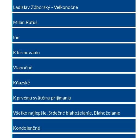
Ladislav Záborský - Veľkonočné
Milan Rúfus
Iné
K birmovaniu
Vianočné
Kňazské
K prvému svätému prijímaniu
Všetko najlepšie, Srdečné blahoželanie, Blahoželanie
Kondolenčné