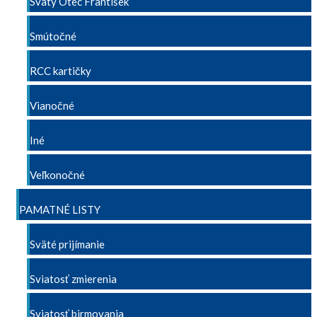
Svätý Otec František
Smútočné
RCC kartičky
Vianočné
Iné
Veľkonočné
PAMATNÉ LISTY
Sväté prijímanie
Sviatosť zmierenia
Sviatosť birmovania