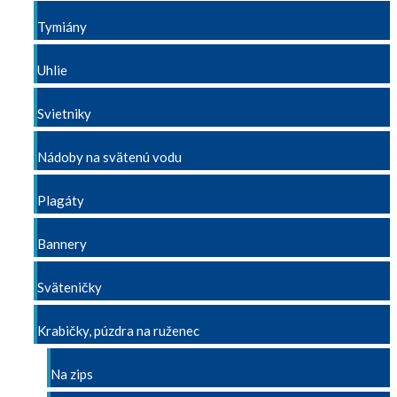
Tymiány
Uhlie
Svietniky
Nádoby na svätenú vodu
Plagáty
Bannery
Sväteničky
Krabičky, púzdra na ruženec
Na zips