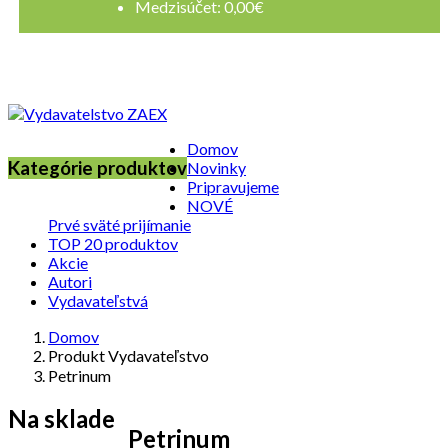
Medzisúčet:
0,00
€
Registrovať sa
Prihlásenie
Domov
Kategórie produktov
Novinky
Pripravujeme
NOVÉ
Prvé sväté prijímanie
TOP 20 produktov
Akcie
Autori
Vydavateľstvá
Domov
Produkt Vydavateľstvo
Petrinum
Na sklade
Petrinum