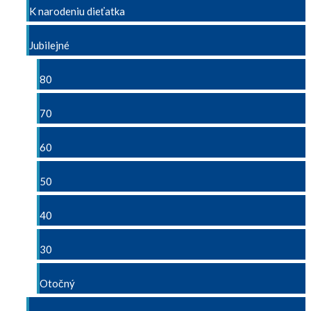
K narodeniu dieťatka
Jubilejné
80
70
60
50
40
30
Otočný