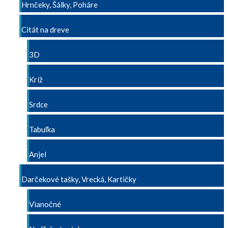
Hrnčeky, Šálky, Poháre
Citát na dreve
3D
Kríž
Srdce
Tabuľka
Anjel
Darčekové tašky, Vrecká, Kartičky
Vianočné