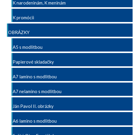
K narodeninám, K meninám
K promócii
OBRÁZKY
A5 s modlitbou
Papierové skladačky
A7 lamino s modlitbou
A7 nelamino s modlitbou
Ján Pavol II. obrázky
A6 lamino s modlitbou