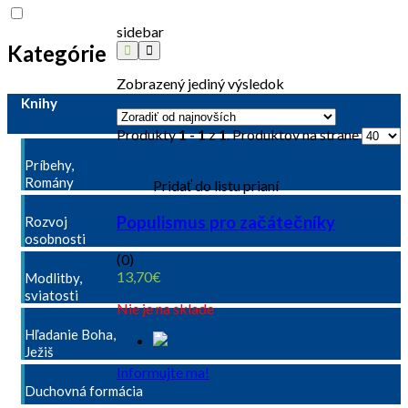
sidebar
Kategórie
Zobrazený jediný výsledok
Knihy
Produkty
1 - 1
z
1
. Produktov na strane
Príbehy,
Romány
Pridať do listu prianí
Populismus pro začátečníky
Rozvoj
osobnosti
(0)
13,70
€
Modlitby,
sviatosti
Nie je na sklade
Hľadanie Boha,
Ježiš
Informujte ma!
Duchovná formácia