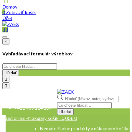
Domov
0
Zobraziť košík
Účet
×
Vyhľadávací formulár výrobkov
Hľadať
objednavky@zaex.sk
Products
+421 909 109 257
search
+421 909 114 107
Hľadať
List prianí -
Nákupný košík :
0,00
€
0
Nemáte žiadne produkty v nákupnom košíku