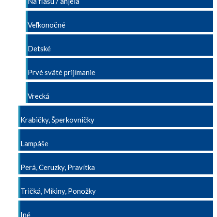
Na fľašu / anjela
Veľkonočné
Detské
Prvé sväté prijímanie
Vrecká
Krabičky, Šperkovničky
Lampáše
Perá, Ceruzky, Pravítka
Tričká, Mikiny, Ponožky
Iné