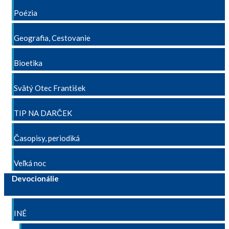
Poézia
Geografia, Cestovanie
Bioetika
Svätý Otec František
TIP NA DARČEK
Časopisy, periodiká
Veľká noc
Devocionálie
INÉ