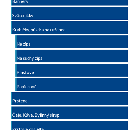
Bannery
Sväteničky
Krabičky, púzdra na ruženec
Na zips
Na suchý zips
Plastové
Papierové
Prstene
Čaje, Káva, Bylinný sirup
Krstové košieľky