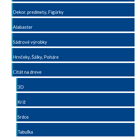
Dekor. predmety, Figúrky
Alabaster
Sádrové výrobky
Hrnčeky, Šálky, Poháre
Citát na dreve
3D
Kríž
Srdce
Tabuľka