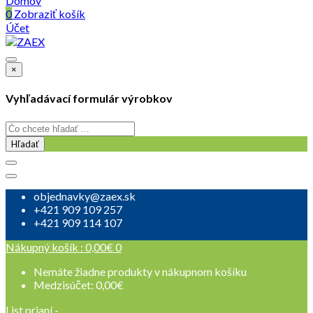
Domov
0
Zobraziť košík
Účet
×
Vyhľadávací formulár výrobkov
Hľadať
objednavky@zaex.sk
+421 909 109 257
+421 909 114 107
Nákupný košík :
0,00
€
0
Nemáte žiadne produkty v nákupnom košíku
Medzisúčet:
0,00
€
List prianí -