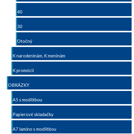
40
30
Otočný
K narodeninám, K meninám
K promócii
OBRÁZKY
A5 s modlitbou
Papierové skladačky
A7 lamino s modlitbou