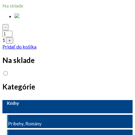
Na sklade
Quantity
-
1
+
Pridať do košíka
Na sklade
Kategórie
Knihy
Príbehy, Romány