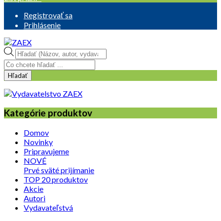
Registrovať sa
Prihlásenie
Products
search
Hľadať
Kategórie produktov
Domov
Novinky
Pripravujeme
NOVÉ
Prvé sväté prijímanie
TOP 20 produktov
Akcie
Autori
Vydavateľstvá