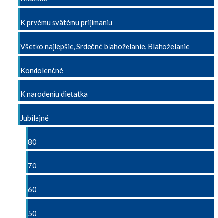
K prvému svätému prijímaniu
Všetko najlepšie, Srdečné blahoželanie, Blahoželanie
Kondolenčné
K narodeniu dieťatka
Jubilejné
80
70
60
50