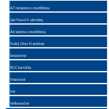
A7 nelamino s modlitbou
Ján Pavol II. obrázky
A6 lamino s modlitbou
Svätý Otec František
Smútočné
RCC kartičky
Vianočné
Iné
Veľkonočné