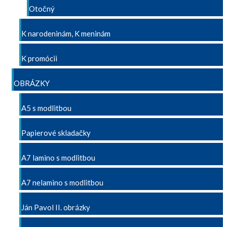
Otočný
K narodeninám, K meninám
K promócii
OBRÁZKY
A5 s modlitbou
Papierové skladačky
A7 lamino s modlitbou
A7 nelamino s modlitbou
Ján Pavol II. obrázky