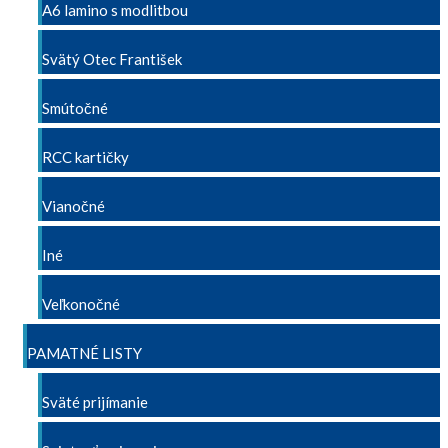
A6 lamino s modlitbou
Svätý Otec František
Smútočné
RCC kartičky
Vianočné
Iné
Veľkonočné
PAMATNÉ LISTY
Sväté prijímanie