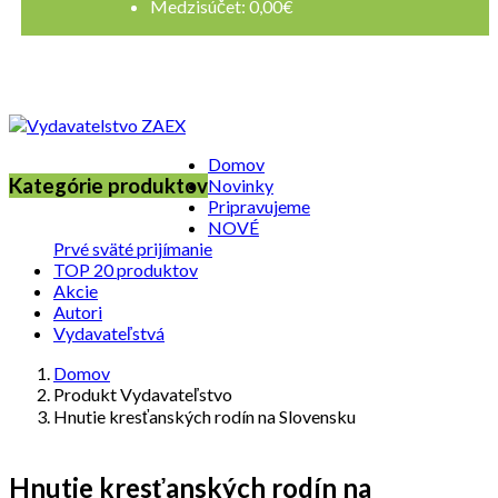
Medzisúčet:
0,00
€
Registrovať sa
Prihlásenie
Domov
Kategórie produktov
Novinky
Pripravujeme
NOVÉ
Prvé sväté prijímanie
TOP 20 produktov
Akcie
Autori
Vydavateľstvá
Domov
Produkt Vydavateľstvo
Hnutie kresťanských rodín na Slovensku
Hnutie kresťanských rodín na