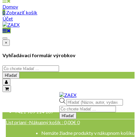
Domov
0
Zobraziť košík
Účet
×
Vyhľadávací formulár výrobkov
Hľadať
objednavky@zaex.sk
Products
+421 909 109 257
search
+421 909 114 107
Hľadať
List prianí -
Nákupný košík :
0,00
€
0
Nemáte žiadne produkty v nákupnom košíku