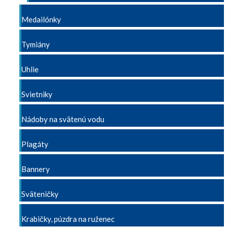
Medailónky
Tymiány
Uhlie
Svietniky
Nádoby na svätenú vodu
Plagáty
Bannery
Sväteničky
Krabičky, púzdra na ruženec