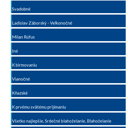
Svadobné
Ladislav Záborský - Veľkonočné
Milan Rúfus
Iné
K birmovaniu
Vianočné
Kňazské
K prvému svätému prijímaniu
Všetko najlepšie, Srdečné blahoželanie, Blahoželanie