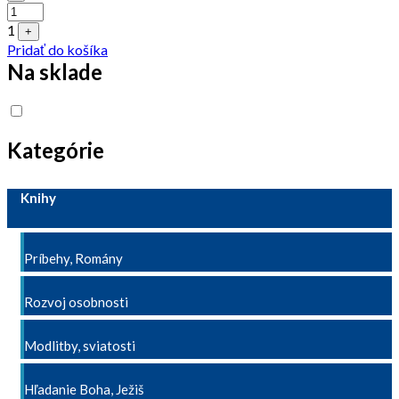
1
+
Pridať do košíka
Na sklade
Kategórie
Knihy
Príbehy, Romány
Rozvoj osobnosti
Modlitby, sviatosti
Hľadanie Boha, Ježiš