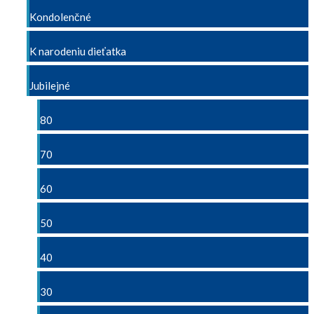
Kondolenčné
K narodeniu dieťatka
Jubilejné
80
70
60
50
40
30