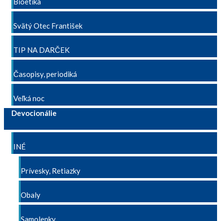
Bioetika
Svätý Otec František
TIP NA DARČEK
Časopisy, periodiká
Veľká noc
Devocionálie
INÉ
Prívesky, Retiazky
Obaly
Samolepky