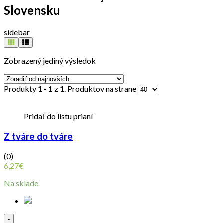
Slovensku
sidebar
Zobrazený jediný výsledok
Produkty
1 - 1
z
1
. Produktov na strane
Pridať do listu prianí
Z tváre do tváre
(0)
6,27
€
Na sklade
Quantity
-