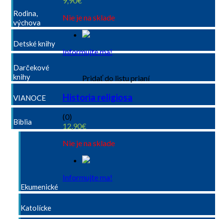
9,90
€
Rodina,
Nie je na sklade
výchova
Detské knihy
Informujte ma!
Darčekové
knihy
Pridať do listu prianí
Historia religiosa
VIANOCE
(0)
Biblia
12,90
€
Nie je na sklade
Informujte ma!
Ekumenické
Katolícke