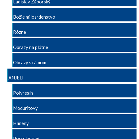
Ladislav Záborský
Božie milosrdenstvo
Rôzne
Obrazy na plátne
Obrazy s rámom
ANJELI
Polyresín
Moduritový
Hlinený
Porcelánový