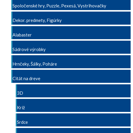
Spoločenské hry, Puzzle, Pexesá, Vystrihovačky
Dekor. predmety, Figúrky
Alabaster
Sádrové výrobky
Hrnčeky, Šálky, Poháre
Citát na dreve
3D
Kríž
Srdce