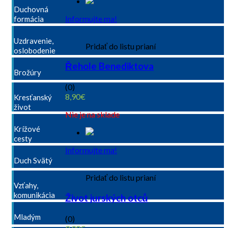
Duchovná
Informujte ma!
formácia
Uzdravenie,
Pridať do listu prianí
oslobodenie
Řehole Benediktova
Brožúry
(0)
8,90
€
Kresťanský
život
Nie je na sklade
Krížové
cesty
Informujte ma!
Duch Svätý
Pridať do listu prianí
Vzťahy,
komunikácia
Život jurských otců
Mladým
(0)