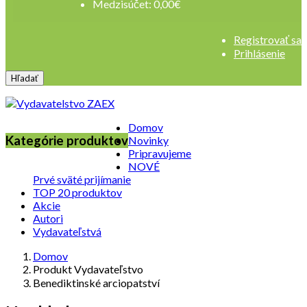
Medzisúčet:
0,00
€
Registrovať sa
Prihlásenie
Hľadať
Domov
Kategórie produktov
Novinky
Pripravujeme
NOVÉ
Prvé sväté prijímanie
TOP 20 produktov
Akcie
Autori
Vydavateľstvá
Domov
Produkt Vydavateľstvo
Benediktinské arciopatství