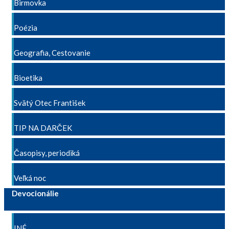
Birmovka
Poézia
Geografia, Cestovanie
Bioetika
Svätý Otec František
TIP NA DARČEK
Časopisy, periodiká
Veľká noc
Devocionálie
INÉ