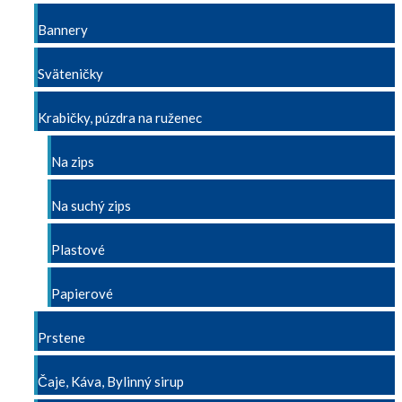
Bannery
Sväteničky
Krabičky, púzdra na ruženec
Na zips
Na suchý zips
Plastové
Papierové
Prstene
Čaje, Káva, Bylinný sirup