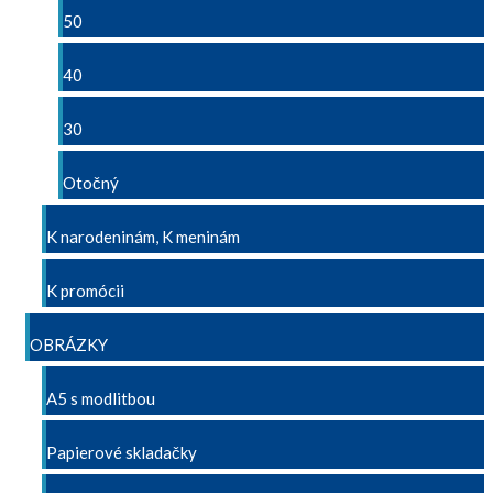
50
40
30
Otočný
K narodeninám, K meninám
K promócii
OBRÁZKY
A5 s modlitbou
Papierové skladačky