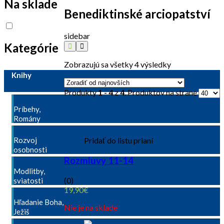
Na sklade
Benediktinské arciopatství
sidebar
Kategórie
Zobrazujú sa všetky 4 výsledky
Knihy
Produkty
1 - 4
z
4
. Produktov na strane
Príbehy,
Romány
Rozvoj
Pridať do listu prianí
osobnosti
Rozmluvy 11-14
Modlitby,
(0)
sviatosti
19,90
€
Hľadanie Boha,
Nie je na sklade
Ježiš