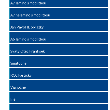
A7 lamino s modlitbou
A7 nelamino s modlitbou
Ján Pavol II. obrázky
A6 lamino s modlitbou
Svätý Otec František
Smútočné
RCC kartičky
Vianočné
Iné