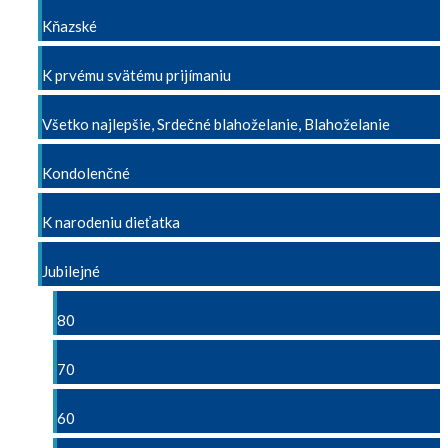
Kňazské
K prvému svätému prijímaniu
Všetko najlepšie, Srdečné blahoželanie, Blahoželanie
Kondolenčné
K narodeniu dieťatka
Jubilejné
80
70
60