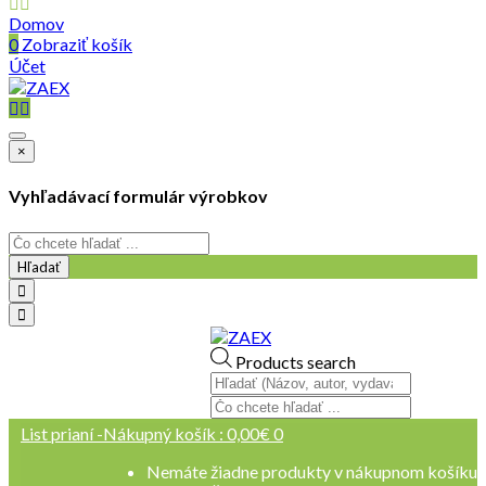
Domov
0
Zobraziť košík
Účet
×
Vyhľadávací formulár výrobkov
Hľadať
objednavky@zaex.sk
Products search
+421 909 109 257
+421 909 114 107
List prianí -
Nákupný košík :
0,00
€
0
Nemáte žiadne produkty v nákupnom košíku