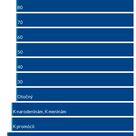
80
70
60
50
40
30
Otočný
K narodeninám, K meninám
K promócii