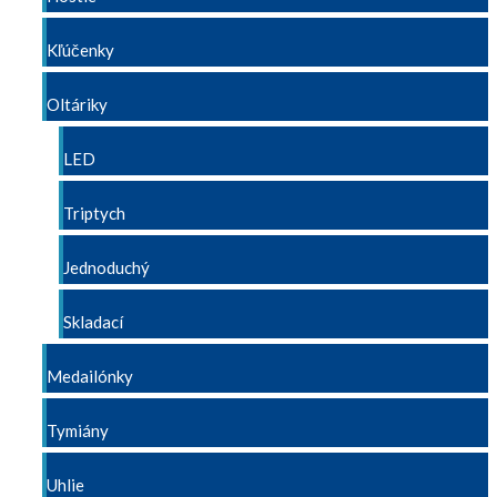
Kľúčenky
Oltáriky
LED
Triptych
Jednoduchý
Skladací
Medailónky
Tymiány
Uhlie