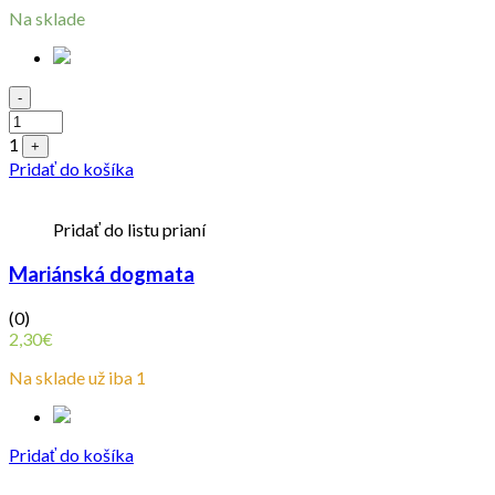
Na sklade
Quantity
-
1
+
Pridať do košíka
Pridať do listu prianí
Mariánská dogmata
(0)
2,30
€
Na sklade už iba 1
Pridať do košíka