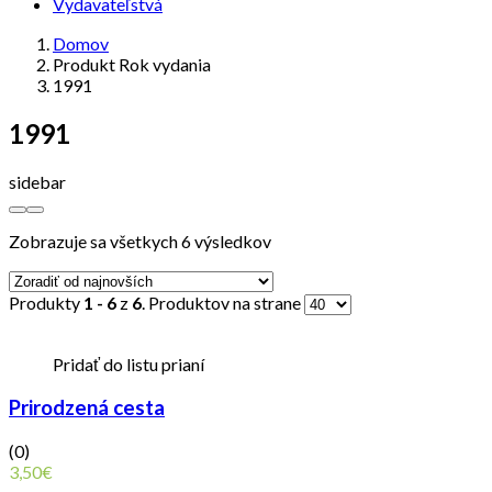
Vydavateľstvá
Domov
Produkt Rok vydania
1991
1991
sidebar
Zobrazuje sa všetkych 6 výsledkov
Produkty
1 - 6
z
6
. Produktov na strane
Pridať do listu prianí
Prirodzená cesta
(0)
3,50
€