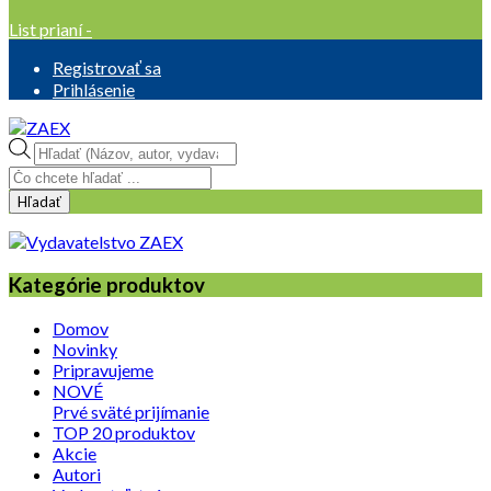
List prianí -
Registrovať sa
Prihlásenie
Products
search
Hľadať
Kategórie produktov
Domov
Novinky
Pripravujeme
NOVÉ
Prvé sväté prijímanie
TOP 20 produktov
Akcie
Autori