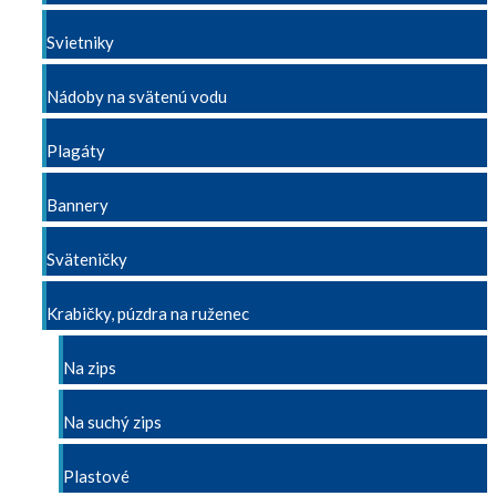
Svietniky
Nádoby na svätenú vodu
Plagáty
Bannery
Sväteničky
Krabičky, púzdra na ruženec
Na zips
Na suchý zips
Plastové