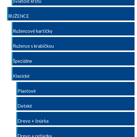
Sviatosť krstu
RUŽENCE
Ružencové kartičky
Ružence s krabičkou
Špeciálne
Klasické
Plastové
Detské
Drevo + šnúrka
Drevo + retiazka