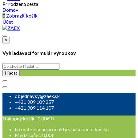
Prirodzená cesta
Domov
0
Zobraziť košík
Účet
×
Vyhľadávací formulár výrobkov
Hľadať
objednavky@zaex.sk
+421 909 109 257
+421 909 114 107
Nákupný košík :
0,00
€
0
Nemáte žiadne produkty v nákupnom košíku
Medzisúčet:
0,00
€