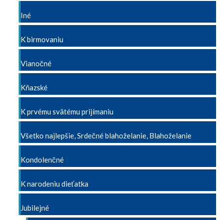
Iné
K birmovaniu
Vianočné
Kňazské
K prvému svätému prijímaniu
Všetko najlepšie, Srdečné blahoželanie, Blahoželanie
Kondolenčné
K narodeniu dieťatka
Jubilejné