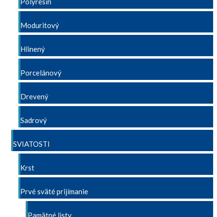
Polyresín
Moduritový
Hlinený
Porcelánový
Drevený
Sadrový
SVIATOSTI
Krst
Prvé sväté prijímanie
Pamätné listy