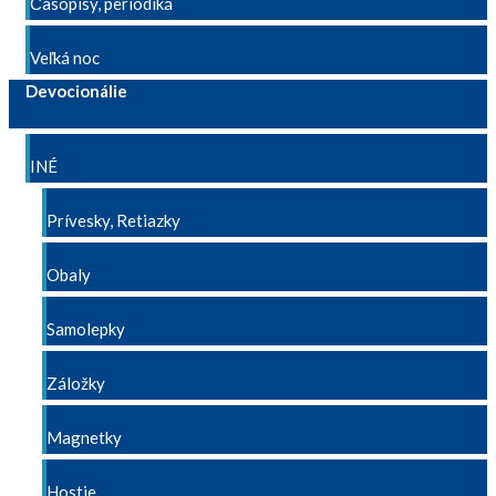
Časopisy, periodiká
Veľká noc
Devocionálie
INÉ
Prívesky, Retiazky
Obaly
Samolepky
Záložky
Magnetky
Hostie