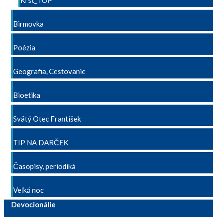
Krst_TOP
Birmovka
Poézia
Geografia, Cestovanie
Bioetika
Svätý Otec František
TIP NA DARČEK
Časopisy, periodiká
Veľká noc
Devocionálie