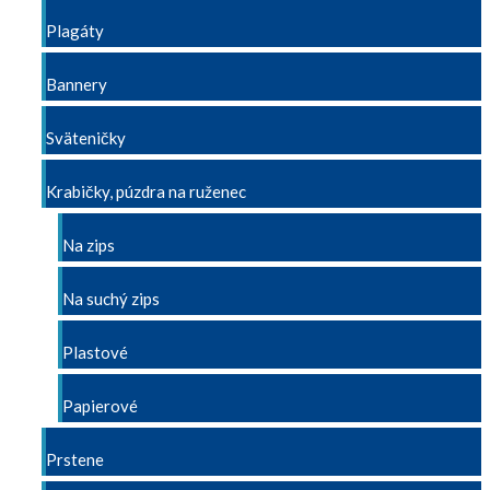
Plagáty
Bannery
Sväteničky
Krabičky, púzdra na ruženec
Na zips
Na suchý zips
Plastové
Papierové
Prstene