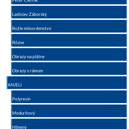
Peter Čiernik
Ladislav Záborský
Božie milosrdenstvo
Rôzne
Obrazy na plátne
Obrazy s rámom
ANJELI
Polyresín
Moduritový
Hlinený