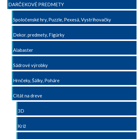
DARČEKOVÉ PREDMETY
Spoločenské hry, Puzzle, Pexesá, Vystrihovačky
Dekor. predmety, Figúrky
Alabaster
Sádrové výrobky
Hrnčeky, Šálky, Poháre
Citát na dreve
3D
Kríž