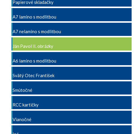
Papierové skladačky
A7 lamino s modlitbou
A7 nelamino s modlitbou
Ján Pavol II. obrázky
A6 lamino s modlitbou
Svätý Otec František
Smútočné
RCC kartičky
Vianočné