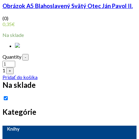
Obrázok A5 Blahoslavený Svätý Otec Ján Pavol II.
(0)
0,35
€
Na sklade
Quantity
-
1
+
Pridať do košíka
Na sklade
Kategórie
Knihy