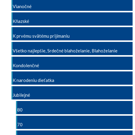
Vianočné
Kňazské
K prvému svätému prijímaniu
Všetko najlepšie, Srdečné blahoželanie, Blahoželanie
Kondolenčné
K narodeniu dieťatka
Jubilejné
80
70