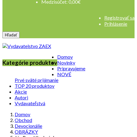
Medzisúčet:
0,00
€
Registrovať sa
Prihlásenie
Hľadať
Domov
Kategórie produktov
Novinky
Pripravujeme
NOVÉ
Prvé sväté prijímanie
TOP 20 produktov
Akcie
Autori
Vydavateľstvá
Domov
Obchod
Devocionálie
OBRÁZKY