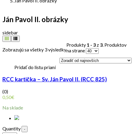
Ján Pavol II. obrázky
Ján Pavol II. obrázky
sidebar
Produkty
1 - 3
z
3
. Produktov
Zobrazujú sa všetky 3 výsledky
na strane
Pridať do listu prianí
RCC kartička – Sv. Ján Pavol II. (RCC 825)
(0)
0,50
€
Na sklade
Quantity
-