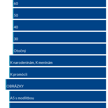
60
50
40
30
Otočný
K narodeninám, K meninám
K promócii
OBRÁZKY
A5 s modlitbou