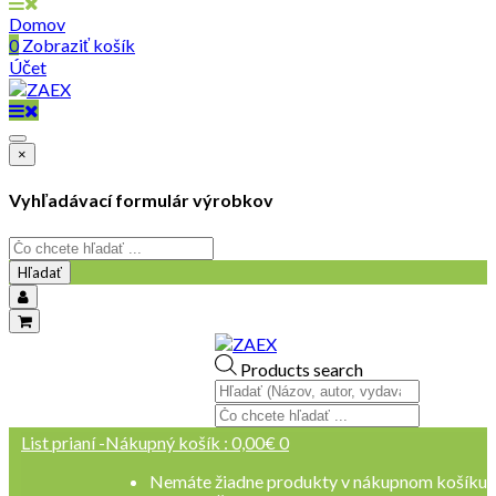
Domov
0
Zobraziť košík
Účet
×
Vyhľadávací formulár výrobkov
Hľadať
objednavky@zaex.sk
Products search
+421 909 109 257
+421 909 114 107
List prianí -
Nákupný košík :
0,00
€
0
Nemáte žiadne produkty v nákupnom košíku