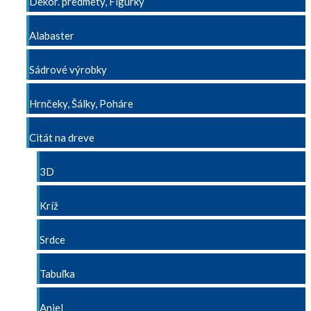
Dekor. predmety, Figúrky
Alabaster
Sádrové výrobky
Hrnčeky, Šálky, Poháre
Citát na dreve
3D
Kríž
Srdce
Tabuľka
Anjel