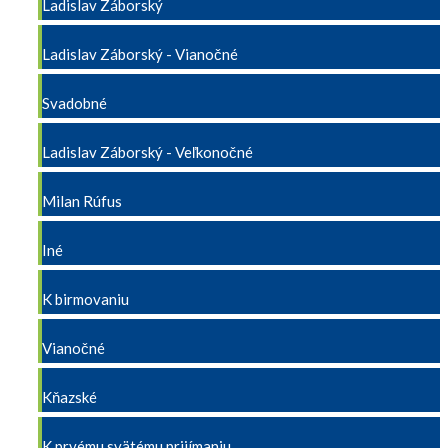
Ladislav Záborský
Ladislav Záborský - Vianočné
Svadobné
Ladislav Záborský - Veľkonočné
Milan Rúfus
Iné
K birmovaniu
Vianočné
Kňazské
K prvému svätému prijímaniu