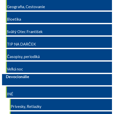
Geografia, Cestovanie
Bioetika
Svätý Otec František
TIP NA DARČEK
Časopisy, periodiká
Veľká noc
Devocionálie
INÉ
Prívesky, Retiazky