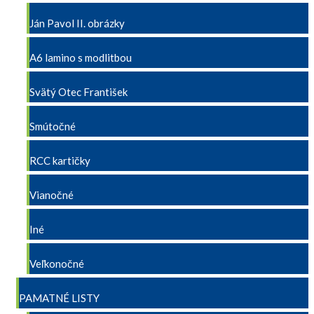
Ján Pavol II. obrázky
A6 lamino s modlitbou
Svätý Otec František
Smútočné
RCC kartičky
Vianočné
Iné
Veľkonočné
PAMATNÉ LISTY