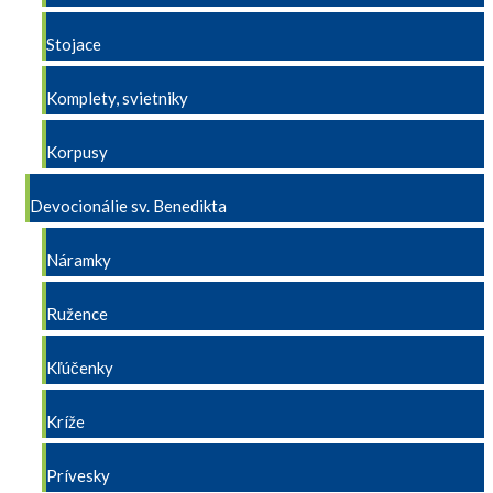
Stojace
Komplety, svietniky
Korpusy
Devocionálie sv. Benedikta
Náramky
Ružence
Kľúčenky
Kríže
Prívesky