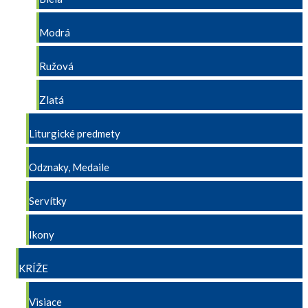
Modrá
Ružová
Zlatá
Liturgické predmety
Odznaky, Medaile
Servítky
Ikony
KRÍŽE
Visiace