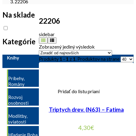
22206
Na sklade
22206
sidebar
Kategórie
Zobrazený jediný výsledok
Knihy
Produkty
1 - 1
z
1
. Produktov na strane
Príbehy,
Romány
Pridať do listu prianí
Rozvoj
osobnosti
Triptych drev. (N63) – Fatima
Modlitby,
sviatosti
4,30
€
Hľadanie Boha,