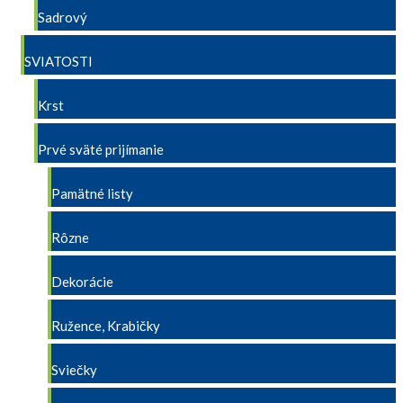
Sadrový
SVIATOSTI
Krst
Prvé sväté prijímanie
Pamätné listy
Rôzne
Dekorácie
Ružence, Krabičky
Sviečky