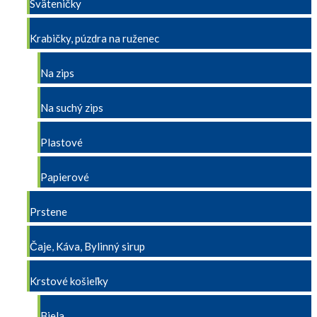
Sväteničky
Krabičky, púzdra na ruženec
Na zips
Na suchý zips
Plastové
Papierové
Prstene
Čaje, Káva, Bylinný sirup
Krstové košieľky
Biela