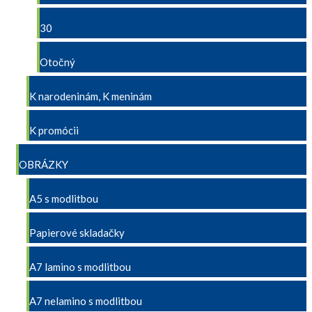
30
Otočný
K narodeninám, K meninám
K promócii
OBRÁZKY
A5 s modlitbou
Papierové skladačky
A7 lamino s modlitbou
A7 nelamino s modlitbou