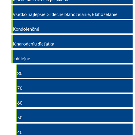
Všetko najlepšie, Srdečné blahoželanie, Blahoželanie
Kondolenčné
K narodeniu dieťatka
Jubilejné
80
70
60
50
40