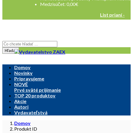
Medzisúčet:
0,00
€
List prianí -
Registrovať sa
Prihlásenie
Hľadať
Domov
Novinky
Pripravujeme
NOVÉ
Prvé sväté prijímanie
TOP 20 produktov
Akcie
Autori
Vydavateľstvá
Domov
Produkt ID