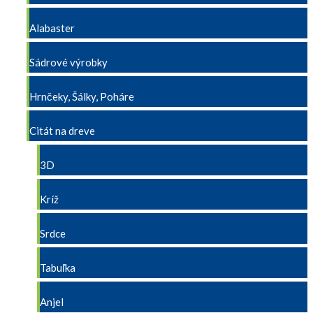
Alabaster
Sádrové výrobky
Hrnčeky, Šálky, Poháre
Citát na dreve
3D
Kríž
Srdce
Tabuľka
Anjel