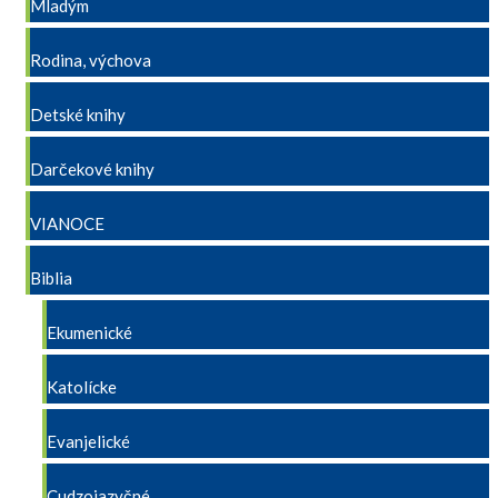
Mladým
Rodina, výchova
Detské knihy
Darčekové knihy
VIANOCE
Biblia
Ekumenické
Katolícke
Evanjelické
Cudzojazyčné