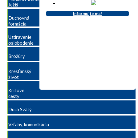
Ježiš
Informujte ma!
Duchovná
formácia
Uzdravenie,
oslobodenie
Brožúry
Kresťanský
život
Krížové
cesty
Duch Svätý
Vzťahy, komunikácia