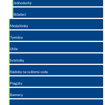
Jednoduchý
Skladací
Medailónky
Tymiány
Uhlie
Svietniky
Nádoby na svätenú vodu
Plagáty
Bannery