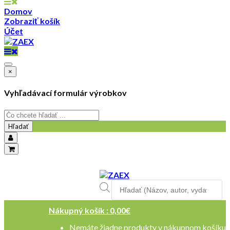
Domov
Zobraziť košík
Účet
×
Vyhľadávací formulár výrobkov
Hľadať
objednavky@zaex.sk
+421 909 109 257
Products
+421 909 114 107
search
Nákupný košík :
0,00
€
Nemáte žiadne produkty v nákupnom košíku