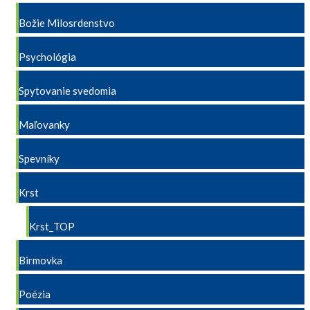
Božie Milosrdenstvo
Psychológia
Spytovanie svedomia
Maľovanky
Spevníky
Krst
Krst_TOP
Birmovka
Poézia