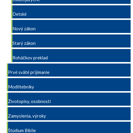
Detské
Nový zákon
Starý zákon
Roháčkov preklad
Prvé sväté prijímanie
Modlitebníky
Životopisy, osobnosti
Zamyslenia, výroky
Štúdium Biblie