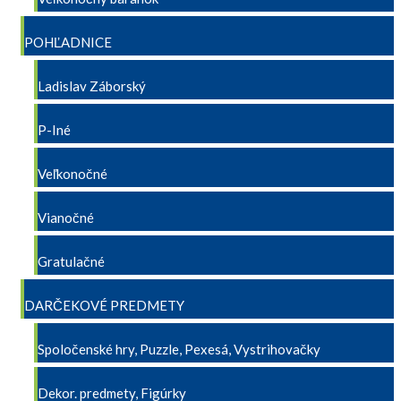
POHĽADNICE
Ladislav Záborský
P-Iné
Veľkonočné
Vianočné
Gratulačné
DARČEKOVÉ PREDMETY
Spoločenské hry, Puzzle, Pexesá, Vystrihovačky
Dekor. predmety, Figúrky