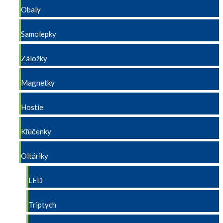
Obaly
Samolepky
Záložky
Magnetky
Hostie
Kľúčenky
Oltáriky
LED
Triptych