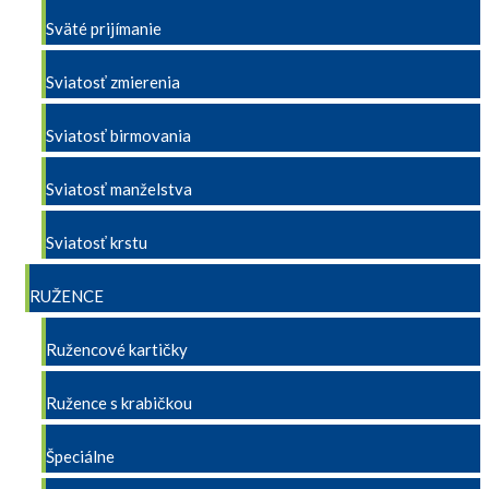
Sväté prijímanie
Sviatosť zmierenia
Sviatosť birmovania
Sviatosť manželstva
Sviatosť krstu
RUŽENCE
Ružencové kartičky
Ružence s krabičkou
Špeciálne