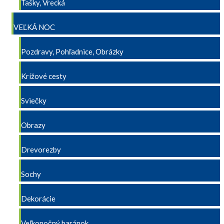
Tašky, Vrecká
VEĽKÁ NOC
Pozdravy, Pohľadnice, Obrázky
Krížové cesty
Sviečky
Obrazy
Drevorezby
Sochy
Dekorácie
Veľkonočný baránok