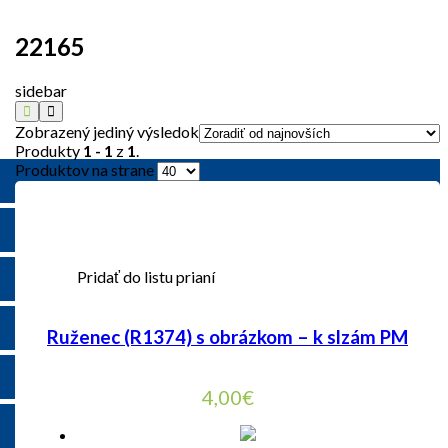
22165
sidebar
Zobrazený jediný výsledok
Produkty
1 - 1
z
1
.
Produktov na strane
Pridať do listu prianí
Ruženec (R1374) s obrázkom – k slzám PM
4,00
€