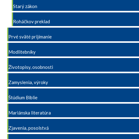
Starý zákon
Roháčkov preklad
Prvé sväté prijímanie
Modlitebníky
Životopisy, osobnosti
Zamyslenia, výroky
Štúdium Biblie
Mariánska literatúra
Zjavenia, posolstvá