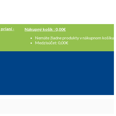
 prianí -
Nákupný košík :
0,00
€
Nemáte žiadne produkty v nákupnom košíku
Medzisúčet:
0,00
€