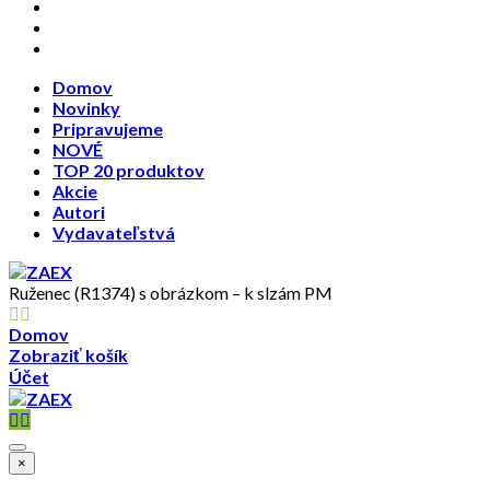
Akcie
Autori
Vydavateľstvá
Domov
Novinky
Pripravujeme
NOVÉ
TOP 20 produktov
Akcie
Autori
Vydavateľstvá
Ruženec (R1374) s obrázkom – k slzám PM
Domov
Zobraziť košík
Účet
×