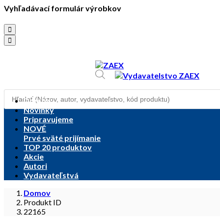
Vyhľadávací formulár výrobkov
objednavky@zaex.sk
+421 909 109 257
Products
+421 909 114 107
search
Domov
Novinky
Pripravujeme
NOVÉ
Prvé sväté prijímanie
TOP 20 produktov
Akcie
Autori
Vydavateľstvá
Domov
Produkt ID
22165