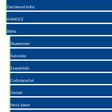
Darčekové knihy
VIANOCE
Biblia
Ekumenické
Katolícke
Evanjelické
Cudzojazyčné
Detské
Nový zákon