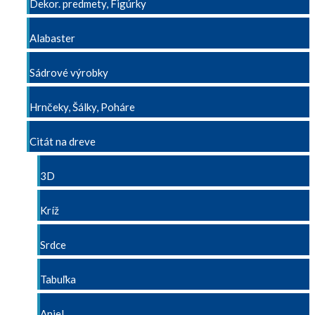
Dekor. predmety, Figúrky
Alabaster
Sádrové výrobky
Hrnčeky, Šálky, Poháre
Citát na dreve
3D
Kríž
Srdce
Tabuľka
Anjel