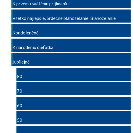
K prvému svätému prijímaniu
Všetko najlepšie, Srdečné blahoželanie, Blahoželanie
Kondolenčné
K narodeniu dieťatka
Jubilejné
80
70
60
50