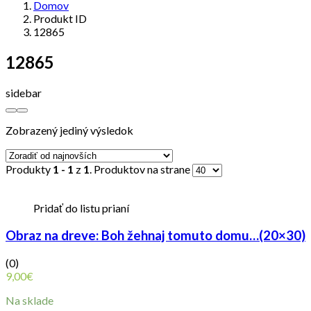
Domov
Produkt ID
12865
12865
sidebar
Zobrazený jediný výsledok
Produkty
1 - 1
z
1
. Produktov na strane
Pridať do listu prianí
Obraz na dreve: Boh žehnaj tomuto domu…(20×30)
(0)
9,00
€
Na sklade