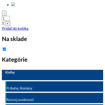
Quantity
-
1
+
Pridať do košíka
Na sklade
Kategórie
Knihy
Príbehy, Romány
Rozvoj osobnosti