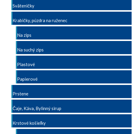
Sväteničky
Krabičky, púzdra na ruženec
Na zips
Na suchý zips
Plastové
Papierové
Prstene
Čaje, Káva, Bylinný sirup
Krstové košieľky