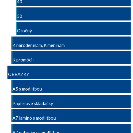
40
30
Otočný
K narodeninám, K meninám
K promócii
OBRÁZKY
A5 s modlitbou
Papierové skladačky
A7 lamino s modlitbou
A7 nelamino s modlitbou