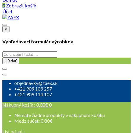
0
Zobraziť košík
Účet
×
Vyhľadávací formulár výrobkov
Hľadať
objednavky@zaex.sk
+421 909 109 257
+421 909 114 107
Nákupný košík :
0,00
€
0
Nemáte žiadne produkty v nákupnom košíku
Medzisúčet:
0,00
€
List prianí -