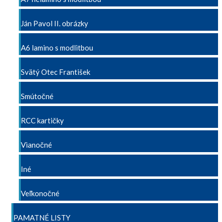
Ján Pavol II. obrázky
A6 lamino s modlitbou
Svätý Otec František
Smútočné
RCC kartičky
Vianočné
Iné
Veľkonočné
PAMATNÉ LISTY