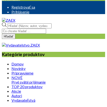
Registrovať sa
Prihlásenie
Products
search
Hľadať
Kategórie produktov
Domov
Novinky
Pripravujeme
NOVÉ
Prvé sväté prijímanie
TOP 20 produktov
Akcie
Autori
Vydavateľstvá