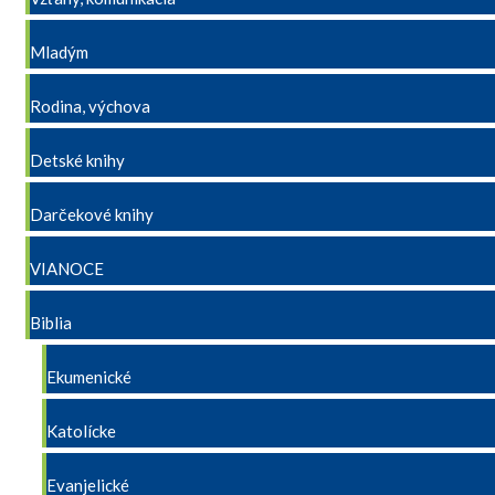
Mladým
Rodina, výchova
Detské knihy
Darčekové knihy
VIANOCE
Biblia
Ekumenické
Katolícke
Evanjelické