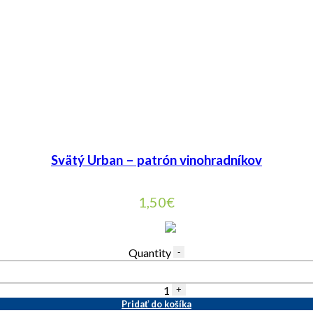
Svätý Urban – patrón vinohradníkov
1,50
€
Quantity
-
1
+
Pridať do košíka