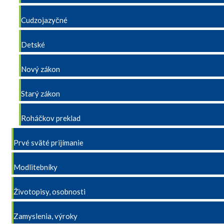
Cudzojazyčné
Detské
Nový zákon
Starý zákon
Roháčkov preklad
Prvé sväté prijímanie
Modlitebníky
Životopisy, osobnosti
Zamyslenia, výroky