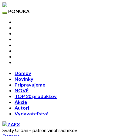
PONUKA
Domov
Novinky
Pripravujeme
NOVÉ
TOP 20 produktov
Akcie
Autori
Vydavateľstvá
Domov
Novinky
Pripravujeme
NOVÉ
TOP 20 produktov
Akcie
Autori
Vydavateľstvá
Svätý Urban – patrón vinohradníkov
Domov