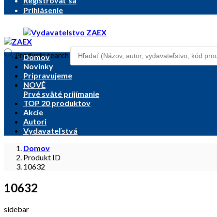
Registrovať sa
Prihlásenie
Products search
Domov
Novinky
Pripravujeme
NOVÉ
Prvé sväté prijímanie
TOP 20 produktov
Akcie
Autori
Vydavateľstvá
Domov
Produkt ID
10632
10632
sidebar