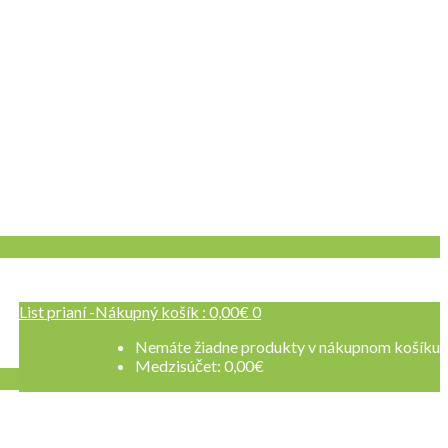
List prianí -
Nákupný košík :
0,00
€
0
 sa
Nemáte žiadne produkty v nákupnom košíku
Medzisúčet:
0,00
€