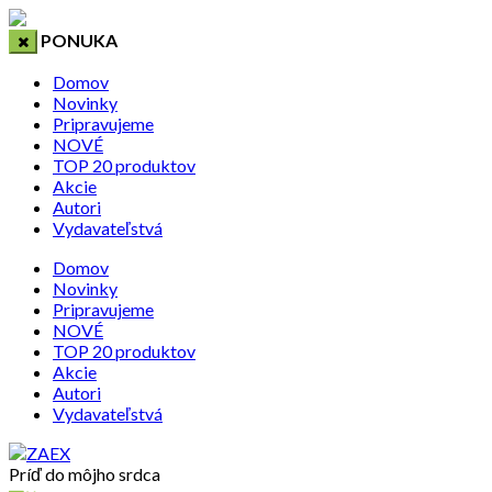
PONUKA
Domov
Novinky
Pripravujeme
NOVÉ
TOP 20 produktov
Akcie
Autori
Vydavateľstvá
Domov
Novinky
Pripravujeme
NOVÉ
TOP 20 produktov
Akcie
Autori
Vydavateľstvá
Príď do môjho srdca