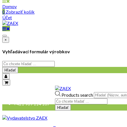
Domov
0
Zobraziť košík
Účet
×
Vyhľadávací formulár výrobkov
Hľadať
objednavky@zaex.sk
Products search
+421 909 109 257
+421 909 114 107
Hľadať