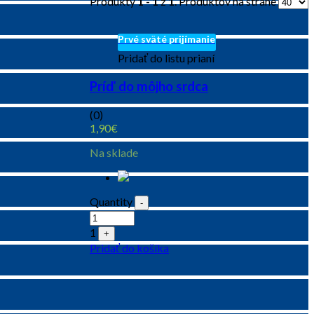
Produkty
1 - 1
z
1
. Produktov na strane
Prvé sväté prijímanie
Pridať do listu prianí
Príď do môjho srdca
(0)
1,90
€
Na sklade
Quantity
-
1
+
Pridať do košíka