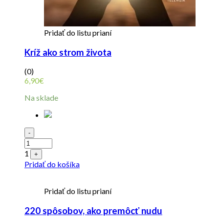
Pridať do listu prianí
Kríž ako strom života
(0)
6,90
€
Na sklade
Quantity
-
1
+
Pridať do košíka
Pridať do listu prianí
220 spôsobov, ako premôcť nudu