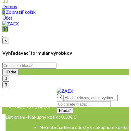
Domov
0
Zobraziť košík
Účet
×
Vyhľadávací formulár výrobkov
Hľadať
objednavky@zaex.sk
Products
+421 909 109 257
search
+421 909 114 107
Hľadať
List prianí -
Nákupný košík :
0,00
€
0
Nemáte žiadne produkty v nákupnom košíku