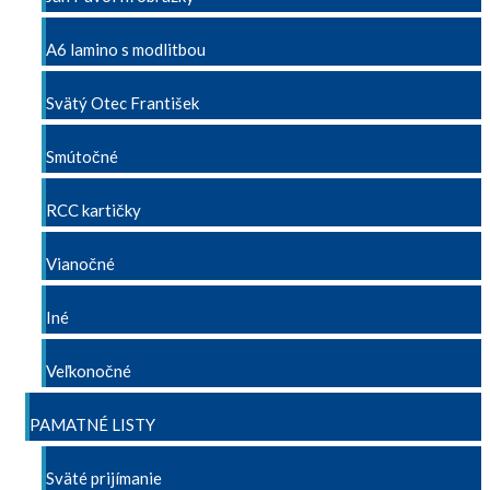
A6 lamino s modlitbou
Svätý Otec František
Smútočné
RCC kartičky
Vianočné
Iné
Veľkonočné
PAMATNÉ LISTY
Sväté prijímanie