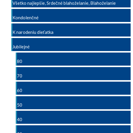
Všetko najlepšie, Srdečné blahoželanie, Blahoželanie
Kondolenčné
K narodeniu dieťatka
Jubilejné
80
70
60
50
40