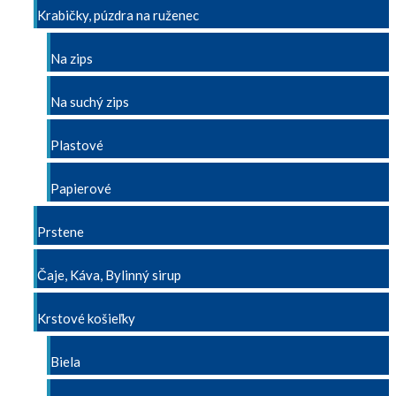
Krabičky, púzdra na ruženec
Na zips
Na suchý zips
Plastové
Papierové
Prstene
Čaje, Káva, Bylinný sirup
Krstové košieľky
Biela