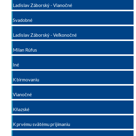
Ladislav Záborský - Vianočné
Svadobné
Ladislav Záborský - Veľkonočné
Milan Rúfus
Iné
K birmovaniu
Vianočné
Kňazské
K prvému svätému prijímaniu