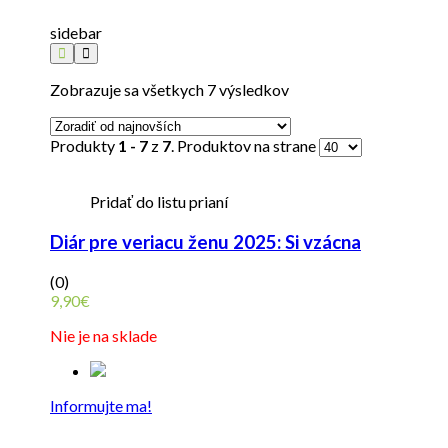
sidebar
Zobrazuje sa všetkych 7 výsledkov
Produkty
1 - 7
z
7
. Produktov na strane
Pridať do listu prianí
Diár pre veriacu ženu 2025: Si vzácna
(0)
9,90
€
Nie je na sklade
Informujte ma!