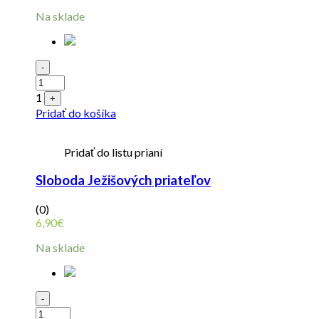
Na sklade
Quantity
-
1
+
Pridať do košíka
Pridať do listu prianí
Sloboda Ježišových priateľov
(0)
6,90
€
Na sklade
Quantity
-