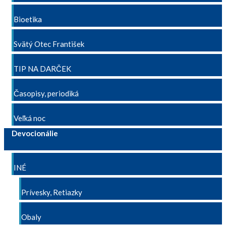
Bioetika
Svätý Otec František
TIP NA DARČEK
Časopisy, periodiká
Veľká noc
Devocionálie
INÉ
Prívesky, Retiazky
Obaly