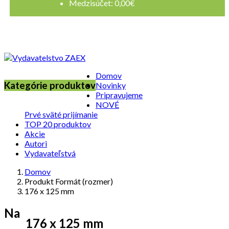
Medzisúčet:
0,00
€
Registrovať sa
Prihlásenie
Domov
Kategórie produktov
Novinky
Pripravujeme
NOVÉ
Prvé sväté prijímanie
TOP 20 produktov
Akcie
Autori
Vydavateľstvá
Domov
Produkt Formát (rozmer)
176 x 125 mm
Na
176 x 125 mm