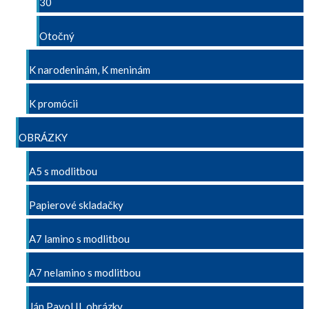
30
Otočný
K narodeninám, K meninám
K promócii
OBRÁZKY
A5 s modlitbou
Papierové skladačky
A7 lamino s modlitbou
A7 nelamino s modlitbou
Ján Pavol II. obrázky