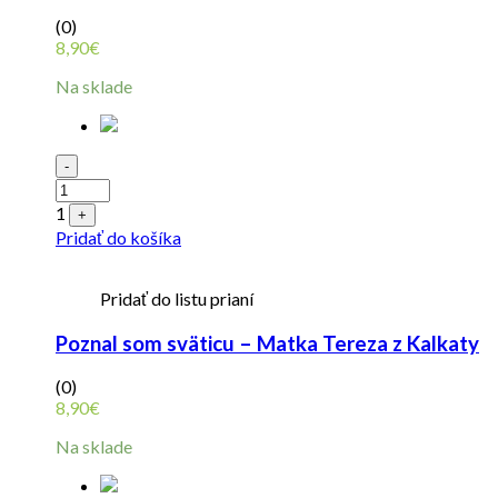
(0)
8,90
€
Na sklade
Quantity
-
1
+
Pridať do košíka
Pridať do listu prianí
Poznal som sväticu – Matka Tereza z Kalkaty
(0)
8,90
€
Na sklade