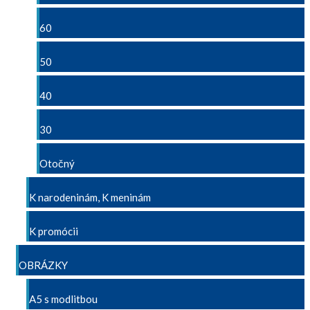
60
50
40
30
Otočný
K narodeninám, K meninám
K promócii
OBRÁZKY
A5 s modlitbou