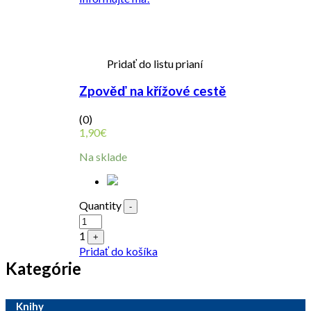
Pridať do listu prianí
Zpověď na křížové cestě
(0)
1,90
€
Na sklade
Quantity
-
1
+
Pridať do košíka
Kategórie
Knihy