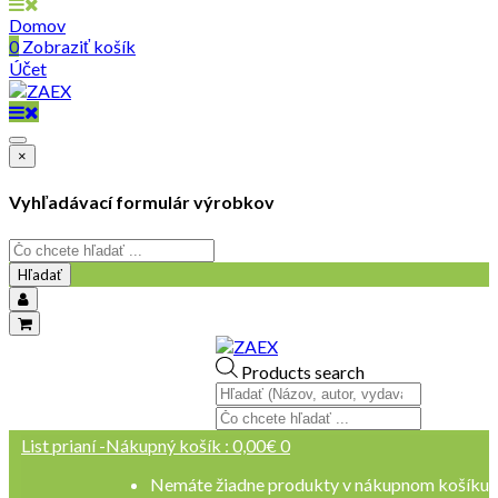
Domov
0
Zobraziť košík
Účet
×
Vyhľadávací formulár výrobkov
Hľadať
objednavky@zaex.sk
Products search
+421 909 109 257
+421 909 114 107
List prianí -
Nákupný košík :
0,00
€
0
Nemáte žiadne produkty v nákupnom košíku