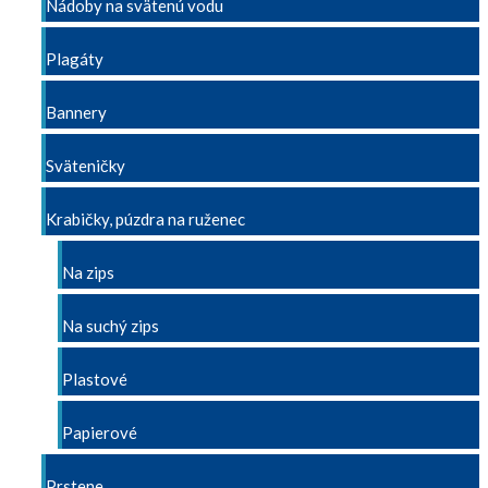
Nádoby na svätenú vodu
Plagáty
Bannery
Sväteničky
Krabičky, púzdra na ruženec
Na zips
Na suchý zips
Plastové
Papierové
Prstene