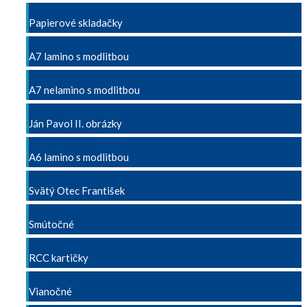
Papierové skladačky
A7 lamino s modlitbou
A7 nelamino s modlitbou
Ján Pavol II. obrázky
A6 lamino s modlitbou
Svätý Otec František
Smútočné
RCC kartičky
Vianočné