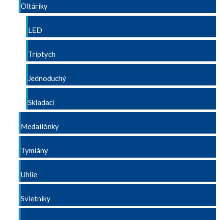
Oltáriky
LED
Triptych
Jednoduchý
Skladací
Medailónky
Tymiány
Uhlie
Svietniky