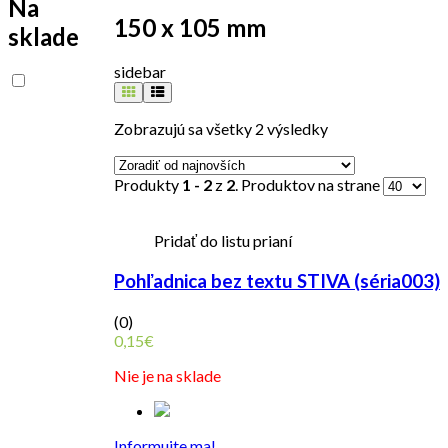
Na
150 x 105 mm
sklade
sidebar
Zobrazujú sa všetky 2 výsledky
Produkty
1 - 2
z
2
. Produktov na strane
Pridať do listu prianí
Pohľadnica bez textu STIVA (séria003)
(0)
0,15
€
Nie je na sklade
Informujte ma!