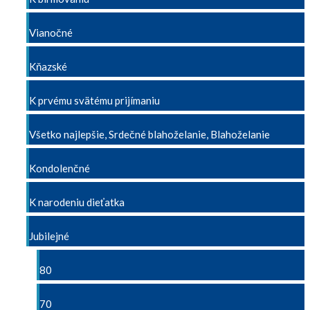
Vianočné
Kňazské
K prvému svätému prijímaniu
Všetko najlepšie, Srdečné blahoželanie, Blahoželanie
Kondolenčné
K narodeniu dieťatka
Jubilejné
80
70