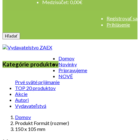
Medzisúčet:
0,00
€
Registrovať sa
Prihlásenie
Hľadať
Domov
Kategórie produktov
Novinky
Pripravujeme
NOVÉ
Prvé sväté prijímanie
TOP 20 produktov
Akcie
Autori
Vydavateľstvá
Domov
Produkt Formát (rozmer)
150 x 105 mm