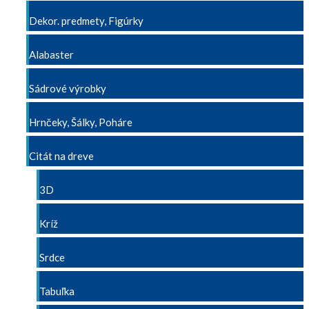
Dekor. predmety, Figúrky
Alabaster
Sádrové výrobky
Hrnčeky, Šálky, Poháre
Citát na dreve
3D
Kríž
Srdce
Tabuľka