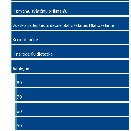
K prvému svätému prijímaniu
Všetko najlepšie, Srdečné blahoželanie, Blahoželanie
Kondolenčné
K narodeniu dieťatka
Jubilejné
80
70
60
50