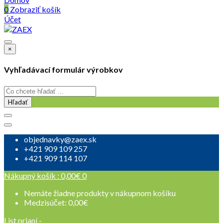
0
Zobraziť košík
Účet
×
Vyhľadávací formulár výrobkov
Hľadať
objednavky@zaex.sk
+421 909 109 257
+421 909 114 107
Nákupný košík :
0,00
€
0
Nemáte žiadne produkty v nákupnom košíku
Medzisúčet:
0,00
€
List prianí -