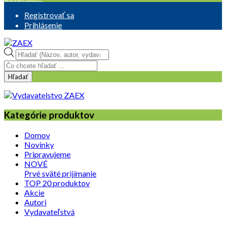
Registrovať sa
Prihlásenie
Products
search
Hľadať
Kategórie produktov
Domov
Novinky
Pripravujeme
NOVÉ
Prvé sväté prijímanie
TOP 20 produktov
Akcie
Autori
Vydavateľstvá