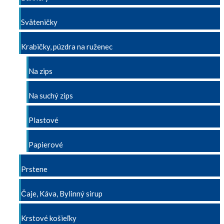
Sväteničky
Krabičky, púzdra na ruženec
Na zips
Na suchý zips
Plastové
Papierové
Prstene
Čaje, Káva, Bylinný sirup
Krstové košieľky