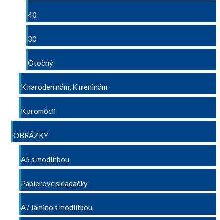
40
30
Otočný
K narodeninám, K meninám
K promócii
OBRÁZKY
A5 s modlitbou
Papierové skladačky
A7 lamino s modlitbou