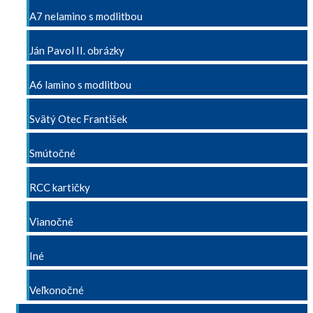
A7 nelamino s modlitbou
Ján Pavol II. obrázky
A6 lamino s modlitbou
Svätý Otec František
Smútočné
RCC kartičky
Vianočné
Iné
Veľkonočné