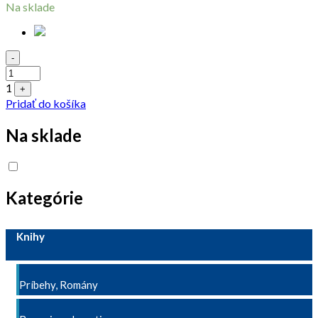
Na sklade
Quantity
-
1
+
Pridať do košíka
Na sklade
Kategórie
Knihy
Príbehy, Romány