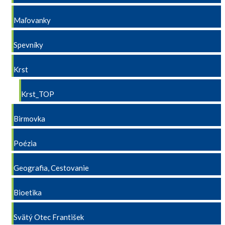
Maľovanky
Spevníky
Krst
Krst_TOP
Birmovka
Poézia
Geografia, Cestovanie
Bioetika
Svätý Otec František