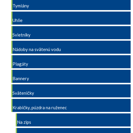
Tymiány
Uhlie
Svietniky
Nádoby na svätenú vodu
Plagáty
Bannery
Sväteničky
Krabičky, púzdra na ruženec
Na zips