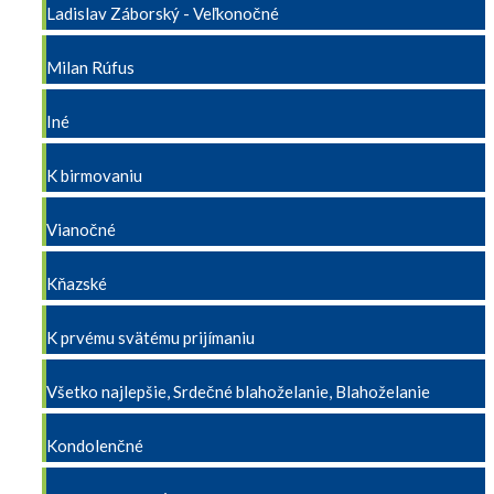
Ladislav Záborský - Veľkonočné
Milan Rúfus
Iné
K birmovaniu
Vianočné
Kňazské
K prvému svätému prijímaniu
Všetko najlepšie, Srdečné blahoželanie, Blahoželanie
Kondolenčné