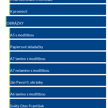
K promócii
OBRÁZKY
A5 s modlitbou
Papierové skladačky
A7 lamino s modlitbou
A7 nelamino s modlitbou
Ján Pavol II. obrázky
A6 lamino s modlitbou
Svätý Otec František