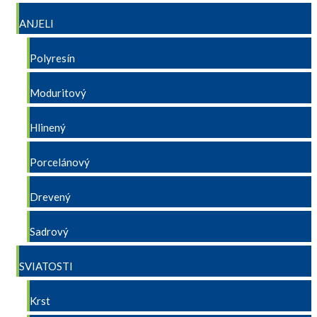
ANJELI
Polyresín
Moduritový
Hlinený
Porcelánový
Drevený
Sadrový
SVIATOSTI
Krst