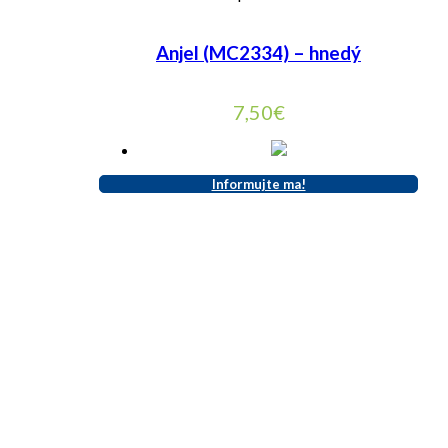
Anjel (MC2334) – hnedý
7,50
€
Informujte ma!