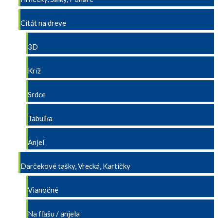
Citát na dreve
3D
Kríž
Srdce
Tabuľka
Anjel
Darčekové tašky, Vrecká, Kartičky
Vianočné
Na fľašu / anjela