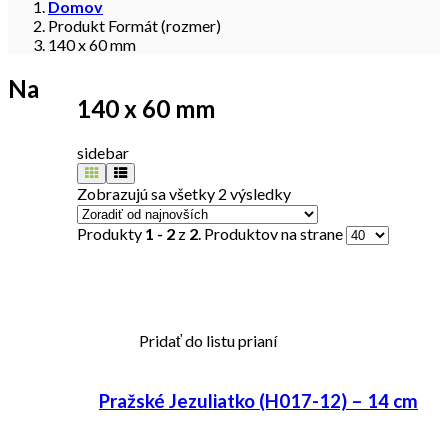
Domov
Produkt Formát (rozmer)
140 x 60 mm
Na
140 x 60 mm
sidebar
Zobrazujú sa všetky 2 výsledky
Produkty
1 - 2
z
2
. Produktov na strane
Pridať do listu prianí
Pražské Jezuliatko (H017-12) – 14 cm