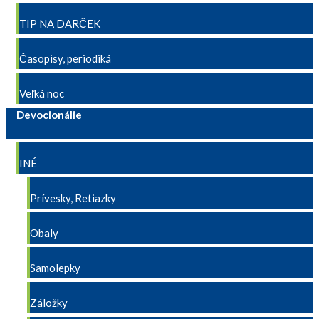
TIP NA DARČEK
Časopisy, periodiká
Veľká noc
Devocionálie
INÉ
Prívesky, Retiazky
Obaly
Samolepky
Záložky