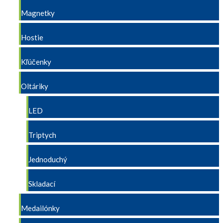
Magnetky
Hostie
Kľúčenky
Oltáriky
LED
Triptych
Jednoduchý
Skladací
Medailónky