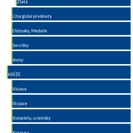
Zlatá
Liturgické predmety
Odznaky, Medaile
Servítky
Ikony
KRÍŽE
Visiace
Stojace
Komplety, svietniky
Korpusy