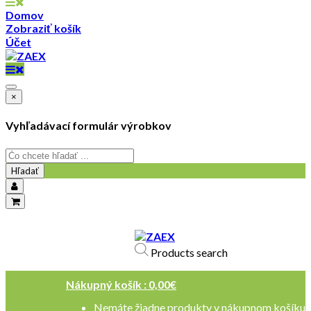
Domov
Zobraziť košík
Účet
×
Vyhľadávací formulár výrobkov
Hľadať
objednavky@zaex.sk
+421 909 109 257
Products search
+421 909 114 107
Nákupný košík :
0,00
€
Nemáte žiadne produkty v nákupnom košíku