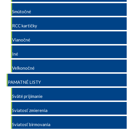
Smútočné
RCC kartičky
Vianočné
Iné
Veľkonočné
PAMATNÉ LISTY
Sväté prijímanie
Sviatosť zmierenia
Sviatosť birmovania