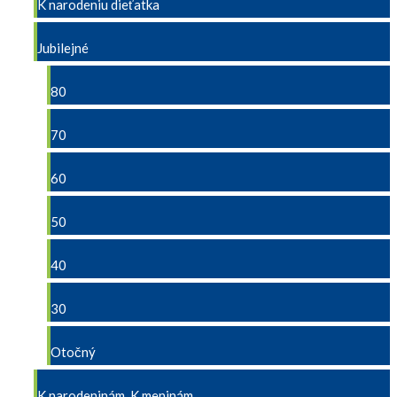
K narodeniu dieťatka
Jubilejné
80
70
60
50
40
30
Otočný
K narodeninám, K meninám