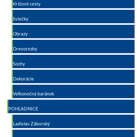
Krížové cesty
Sviečky
Obrazy
Drevorezby
Sochy
Dekorácie
Veľkonočný baránok
POHĽADNICE
Ladislav Záborský