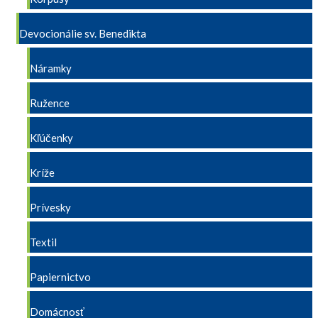
Devocionálie sv. Benedikta
Náramky
Ružence
Kľúčenky
Kríže
Prívesky
Textil
Papiernictvo
Domácnosť