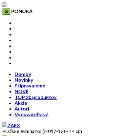
PONUKA
Domov
Novinky
Pripravujeme
NOVÉ
TOP 20 produktov
Akcie
Autori
Vydavateľstvá
Domov
Novinky
Pripravujeme
NOVÉ
TOP 20 produktov
Akcie
Autori
Vydavateľstvá
Pražské Jezuliatko (H017-12) – 14 cm