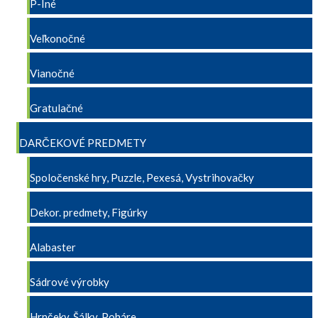
P-Iné
Veľkonočné
Vianočné
Gratulačné
DARČEKOVÉ PREDMETY
Spoločenské hry, Puzzle, Pexesá, Vystrihovačky
Dekor. predmety, Figúrky
Alabaster
Sádrové výrobky
Hrnčeky, Šálky, Poháre