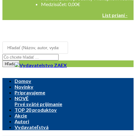
Medzisúčet:
0,00
€
List prianí -
Registrovať sa
Prihlásenie
Hľadať
Domov
Novinky
Pripravujeme
NOVÉ
Prvé sväté prijímanie
TOP 20 produktov
Akcie
Autori
Vydavateľstvá