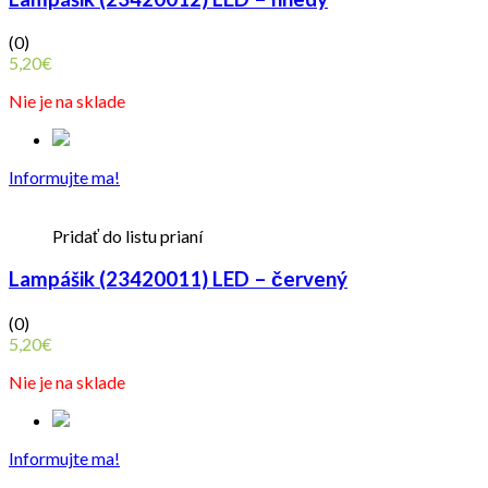
(0)
5,20
€
Nie je na sklade
Informujte ma!
Pridať do listu prianí
Lampášik (23420011) LED – červený
(0)
5,20
€
Nie je na sklade
Informujte ma!