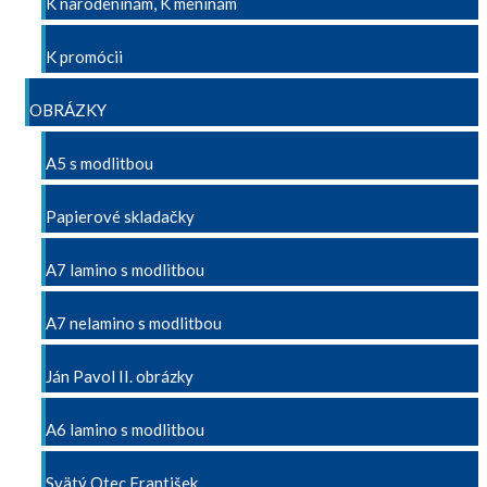
K narodeninám, K meninám
K promócii
OBRÁZKY
A5 s modlitbou
Papierové skladačky
A7 lamino s modlitbou
A7 nelamino s modlitbou
Ján Pavol II. obrázky
A6 lamino s modlitbou
Svätý Otec František