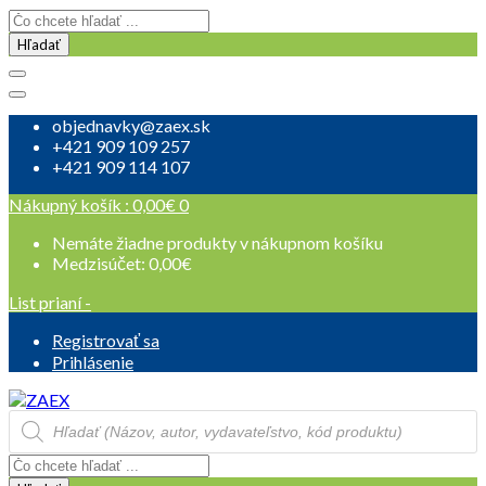
Hľadať
objednavky@zaex.sk
+421 909 109 257
+421 909 114 107
Nákupný košík :
0,00
€
0
Nemáte žiadne produkty v nákupnom košíku
Medzisúčet:
0,00
€
List prianí -
Registrovať sa
Prihlásenie
Products
search