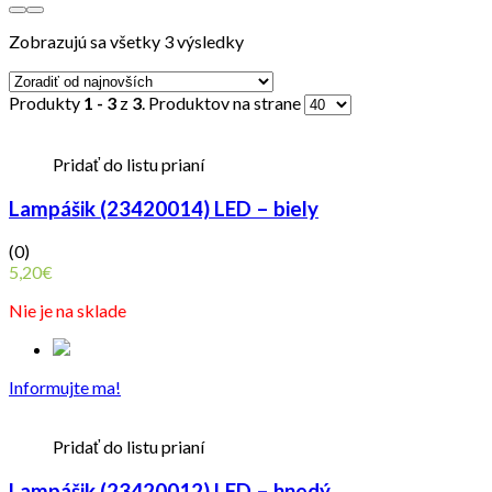
Zobrazujú sa všetky 3 výsledky
Produkty
1 - 3
z
3
. Produktov na strane
Pridať do listu prianí
Lampášik (23420014) LED – biely
(0)
5,20
€
Nie je na sklade
Informujte ma!
Pridať do listu prianí
Lampášik (23420012) LED – hnedý