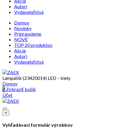
Akcie
Autori
Vydavateľstvá
Domov
Novinky
Pripravujeme
NOVÉ
TOP 20 produktov
Akcie
Autori
Vydavateľstvá
Lampášik (23420014) LED – biely
Domov
0
Zobraziť košík
Účet
×
Vyhľadávací formulár výrobkov