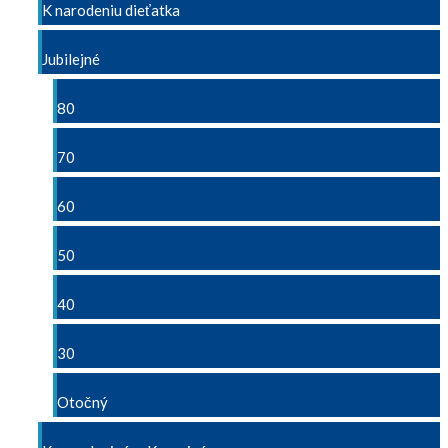
K narodeniu dieťatka
Jubilejné
80
70
60
50
40
30
Otočný