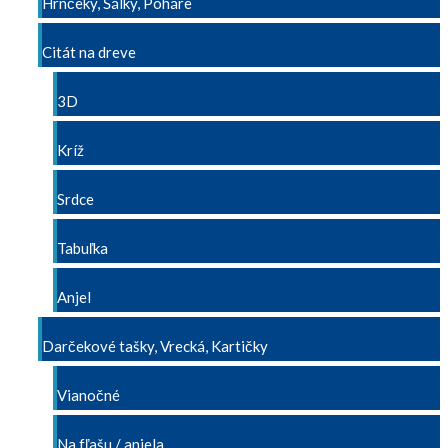
Hrnčeky, Šálky, Poháre
Citát na dreve
3D
Kríž
Srdce
Tabuľka
Anjel
Darčekové tašky, Vrecká, Kartičky
Vianočné
Na fľašu / anjela