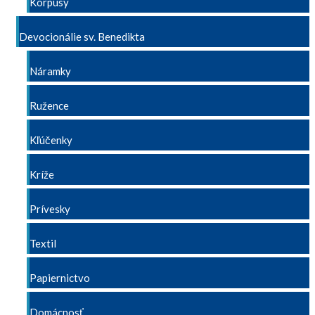
Korpusy
Devocionálie sv. Benedikta
Náramky
Ružence
Kľúčenky
Kríže
Prívesky
Textil
Papiernictvo
Domácnosť