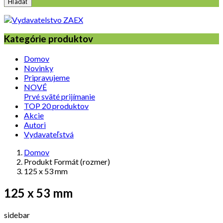
Hľadať
Kategórie produktov
Domov
Novinky
Pripravujeme
NOVÉ
Prvé sväté prijímanie
TOP 20 produktov
Akcie
Autori
Vydavateľstvá
Domov
Produkt Formát (rozmer)
125 x 53 mm
125 x 53 mm
sidebar