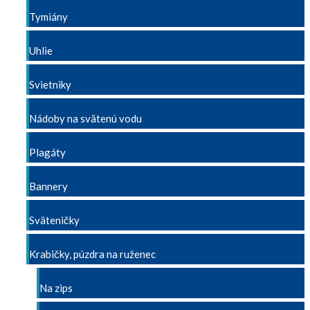
Tymiány
Uhlie
Svietniky
Nádoby na svätenú vodu
Plagáty
Bannery
Sväteničky
Krabičky, púzdra na ruženec
Na zips