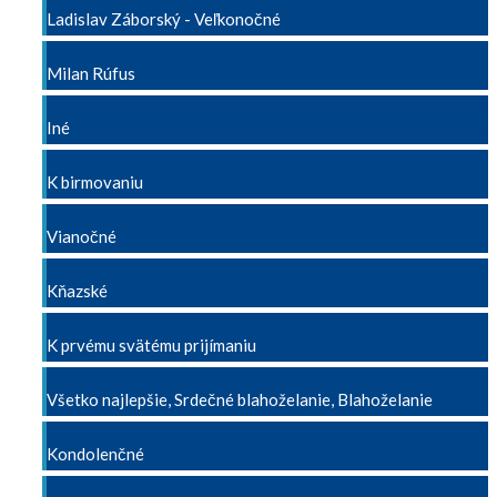
Ladislav Záborský - Veľkonočné
Milan Rúfus
Iné
K birmovaniu
Vianočné
Kňazské
K prvému svätému prijímaniu
Všetko najlepšie, Srdečné blahoželanie, Blahoželanie
Kondolenčné