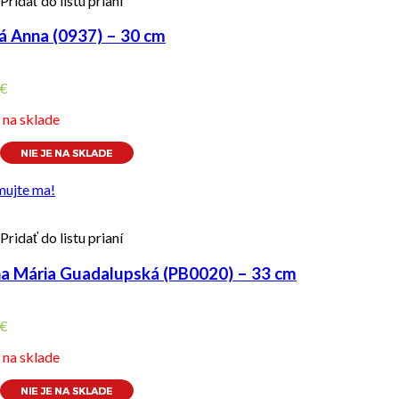
Pridať do listu prianí
á Anna (0937) – 30 cm
€
e na sklade
mujte ma!
Pridať do listu prianí
a Mária Guadalupská (PB0020) – 33 cm
€
e na sklade