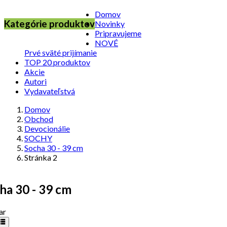
Domov
Kategórie produktov
Novinky
Pripravujeme
NOVÉ
Prvé sväté prijímanie
TOP 20 produktov
Akcie
Autori
Vydavateľstvá
Domov
Obchod
Devocionálie
SOCHY
Socha 30 - 39 cm
Stránka 2
ha 30 - 39 cm
ar