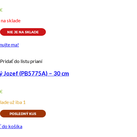
€
e na sklade
mujte ma!
Pridať do listu prianí
ý Jozef (PB5775A) – 30 cm
€
lade už iba 1
ť do košíka