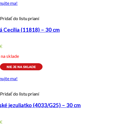
mujte ma!
Pridať do listu prianí
á Cecília (11818) – 30 cm
€
e na sklade
mujte ma!
Pridať do listu prianí
ské jezuliatko (4033/G25) – 30 cm
€