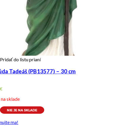
Pridať do listu prianí
Júda Tadeáš (PB13577) – 30 cm
€
e na sklade
mujte ma!