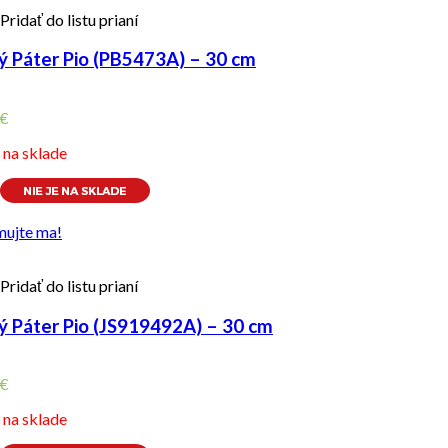
Pridať do listu prianí
ý Páter Pio (PB5473A) – 30 cm
€
e na sklade
mujte ma!
Pridať do listu prianí
ý Páter Pio (JS919492A) – 30 cm
€
e na sklade