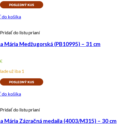
ť do košíka
Pridať do listu prianí
a Mária Medžugorská (PB10995) – 31 cm
€
lade už iba 1
ť do košíka
Pridať do listu prianí
a Mária Zázračná medaila (4003/M315) – 30 cm