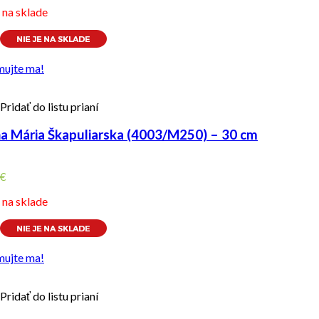
e na sklade
mujte ma!
Pridať do listu prianí
a Mária Škapuliarska (4003/M250) – 30 cm
€
e na sklade
mujte ma!
Pridať do listu prianí