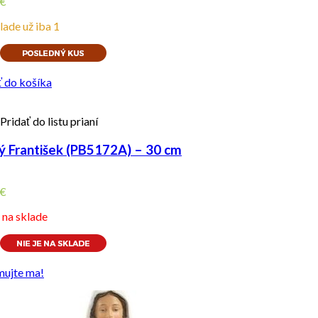
€
lade už iba 1
ť do košíka
Pridať do listu prianí
ý František (PB5172A) – 30 cm
€
e na sklade
mujte ma!