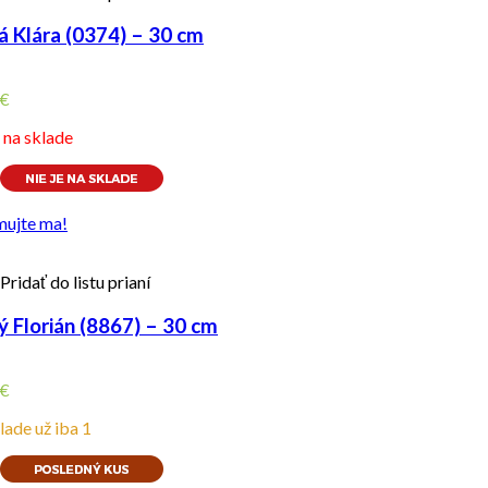
á Klára (0374) – 30 cm
€
e na sklade
mujte ma!
Pridať do listu prianí
ý Florián (8867) – 30 cm
€
lade už iba 1