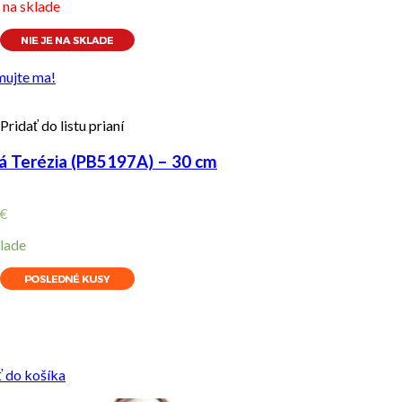
e na sklade
mujte ma!
Pridať do listu prianí
á Terézia (PB5197A) – 30 cm
€
lade
ity
ť do košíka