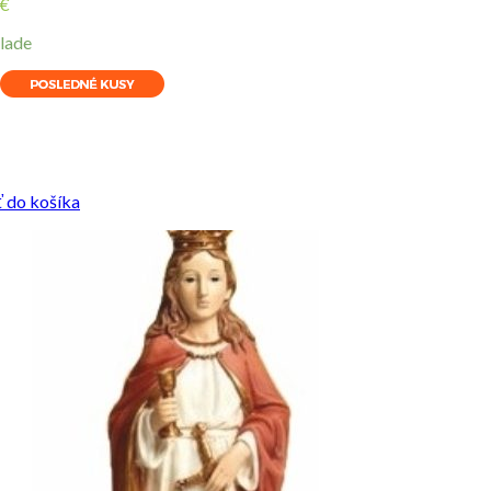
€
lade
ity
ť do košíka