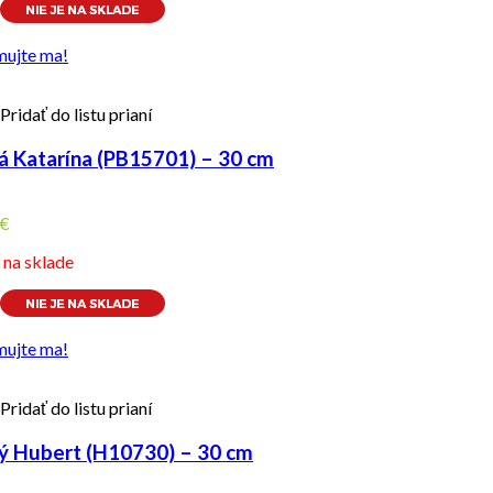
mujte ma!
Pridať do listu prianí
á Katarína (PB15701) – 30 cm
€
e na sklade
mujte ma!
Pridať do listu prianí
ý Hubert (H10730) – 30 cm