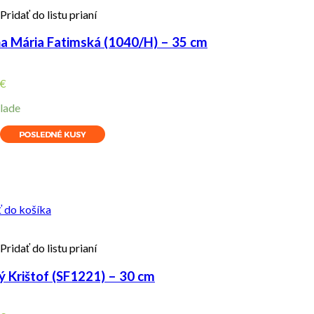
Pridať do listu prianí
a Mária Fatimská (1040/H) – 35 cm
€
lade
ity
ť do košíka
Pridať do listu prianí
ý Krištof (SF1221) – 30 cm