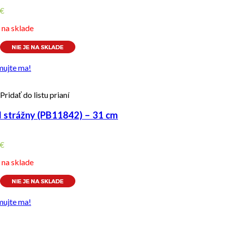
€
e na sklade
mujte ma!
Pridať do listu prianí
l strážny (PB11842) – 31 cm
€
e na sklade
mujte ma!