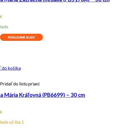
€
lade
ity
ť do košíka
Pridať do listu prianí
a Mária Kráľovná (PB6699) – 30 cm
€
lade už iba 1