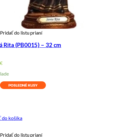
Pridať do listu prianí
á Rita (PB0015) – 32 cm
€
lade
ity
ť do košíka
Pridať do listu prianí