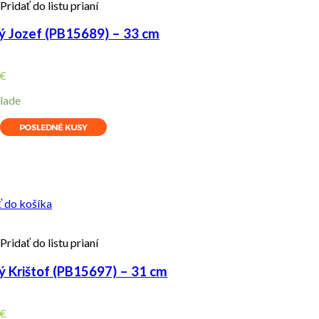
Pridať do listu prianí
ý Jozef (PB15689) – 33 cm
€
lade
ity
ť do košíka
Pridať do listu prianí
ý Krištof (PB15697) – 31 cm
€