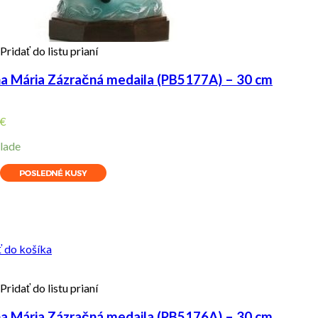
Pridať do listu prianí
a Mária Zázračná medaila (PB5177A) – 30 cm
€
lade
ity
ť do košíka
Pridať do listu prianí
a Mária Zázračná medaila (PB5176A) – 30 cm