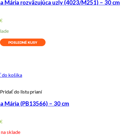
a Mária rozväzujúca uzly (4023/M251) – 30 cm
€
lade
ity
ť do košíka
Pridať do listu prianí
a Mária (PB13566) – 30 cm
€
e na sklade