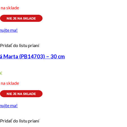
e na sklade
mujte ma!
Pridať do listu prianí
á Marta (PB14703) – 30 cm
€
e na sklade
mujte ma!
Pridať do listu prianí