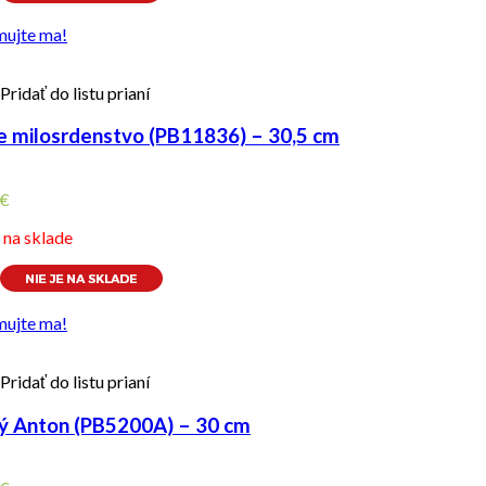
mujte ma!
Pridať do listu prianí
e milosrdenstvo (PB11836) – 30,5 cm
€
e na sklade
mujte ma!
Pridať do listu prianí
ý Anton (PB5200A) – 30 cm