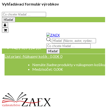
Vyhľadávací formulár výrobkov
Hľadať
objednavky@zaex.sk
Products
+421 909 109 257
search
+421 909 114 107
Hľadať
List prianí -
Nákupný košík :
0,00
€
0
Nemáte žiadne produkty v nákupnom košíku
Medzisúčet:
0,00
€
Registrovať sa
Prihlásenie