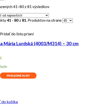
zených 41–80 z 81 výsledkov
ukty
41 - 80
z
81
. Produktov na strane
Pridať do listu prianí
a Mária Lurdská (4003/M314) – 30 cm
€
lade
ity
ť do košíka