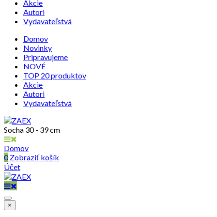
Akcie
Autori
Vydavateľstvá
Domov
Novinky
Pripravujeme
NOVÉ
TOP 20 produktov
Akcie
Autori
Vydavateľstvá
Socha 30 - 39 cm
Domov
0
Zobraziť košík
Účet
×