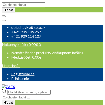
Hľadať
objednavky@zaex.sk
+421 909 109 257
+421 909 114 107
Nákupný košík :
0,00
€
0
Nemáte žiadne produkty v nákupnom košíku
Medzisúčet:
0,00
€
List prianí -
Registrovať sa
Prihlásenie
Products
search
Hľadať