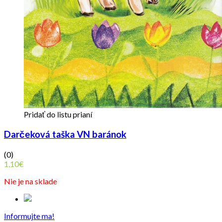
Pridať do listu prianí
Darčeková taška VN baránok
(0)
1,10
€
Nie je na sklade
Informujte ma!