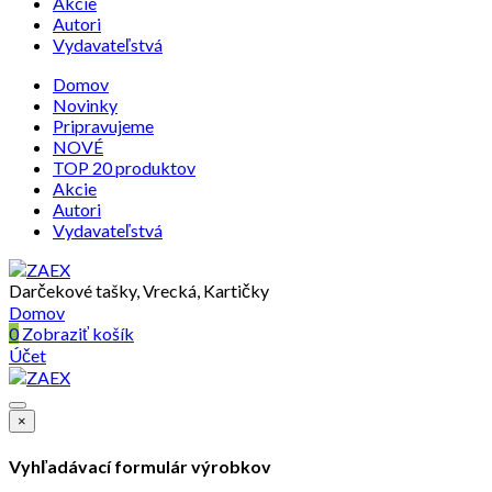
Akcie
Autori
Vydavateľstvá
Domov
Novinky
Pripravujeme
NOVÉ
TOP 20 produktov
Akcie
Autori
Vydavateľstvá
Darčekové tašky, Vrecká, Kartičky
Domov
0
Zobraziť košík
Účet
×
Vyhľadávací formulár výrobkov