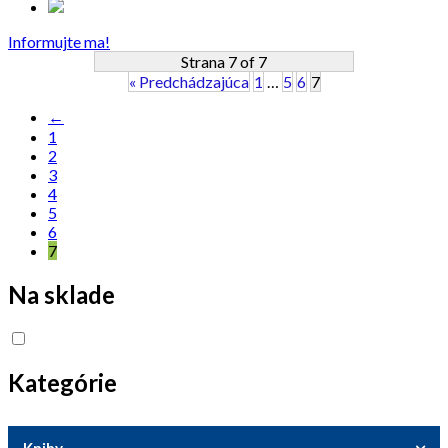
Informujte ma!
Strana 7 of 7
« Predchádzajúca
1
…
5
6
7
←
1
2
3
4
5
6
7
Na sklade
Kategórie
Knihy