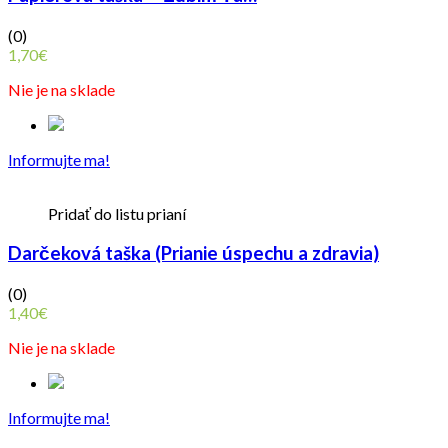
(0)
1,70
€
Nie je na sklade
Informujte ma!
Pridať do listu prianí
Darčeková taška (Prianie úspechu a zdravia)
(0)
1,40
€
Nie je na sklade
Informujte ma!