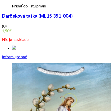
Pridať do listu prianí
Darčeková taška (ML15 351-004)
(0)
1,50
€
Nie je na sklade
Informujte ma!