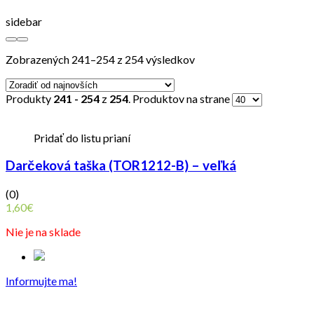
sidebar
Zobrazených 241–254 z 254 výsledkov
Produkty
241 - 254
z
254
. Produktov na strane
Pridať do listu prianí
Darčeková taška (TOR1212-B) – veľká
(0)
1,60
€
Nie je na sklade
Informujte ma!