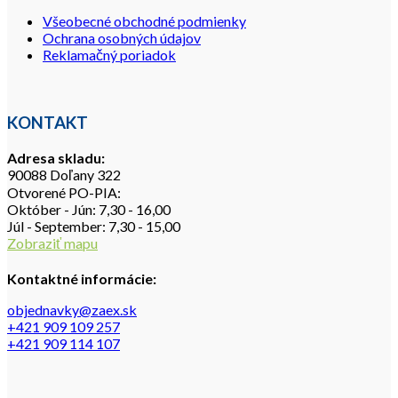
Všeobecné obchodné podmienky
Ochrana osobných údajov
Reklamačný poriadok
KONTAKT
Adresa skladu:
90088 Doľany 322
Otvorené PO-PIA:
Október - Jún: 7,30 - 16,00
Júl - September: 7,30 - 15,00
Zobraziť mapu
Kontaktné informácie:
objednavky@zaex.sk
+421 909 109 257
+421 909 114 107