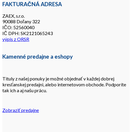
FAKTURAČNÁ ADRESA
ZAEX, s.r.o.
90088 Doľany 322
IČO: 52560040
IČ DPH: SK2121065243
výpis z ORSR
Kamenné predajne a eshopy
Tituly z našej ponuky je možné objednať v každej dobrej
kresťanskej predajni, alebo internetovom obchode. Podporíte
tak ich a aj našu prácu.
Zobraziť predajne