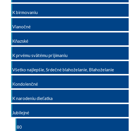
K birmovaniu
Vianočné
Kňazské
K prvému svätému prijímaniu
Všetko najlepšie, Srdečné blahoželanie, Blahoželanie
Kondolenčné
K narodeniu dieťatka
Jubilejné
80