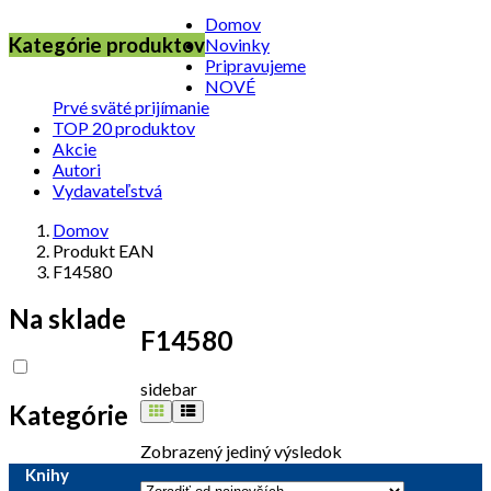
Domov
Kategórie produktov
Novinky
Pripravujeme
NOVÉ
Prvé sväté prijímanie
TOP 20 produktov
Akcie
Autori
Vydavateľstvá
Domov
Produkt EAN
F14580
Na sklade
F14580
sidebar
Kategórie
Zobrazený jediný výsledok
Knihy