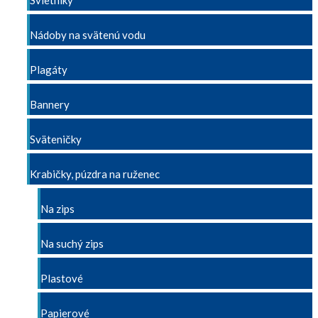
Svietniky
Nádoby na svätenú vodu
Plagáty
Bannery
Sväteničky
Krabičky, púzdra na ruženec
Na zips
Na suchý zips
Plastové
Papierové