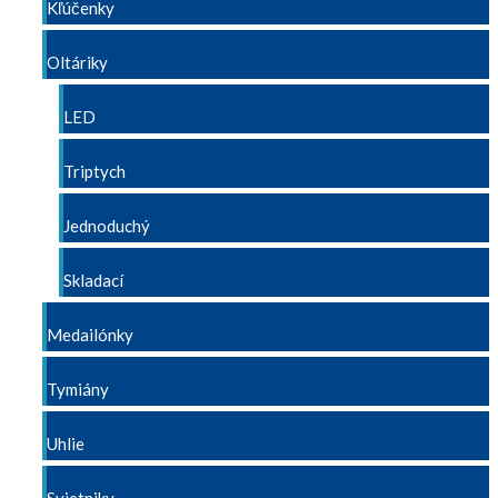
Kľúčenky
Oltáriky
LED
Triptych
Jednoduchý
Skladací
Medailónky
Tymiány
Uhlie