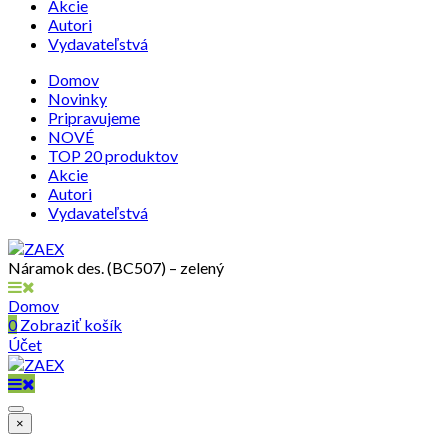
Akcie
Autori
Vydavateľstvá
Domov
Novinky
Pripravujeme
NOVÉ
TOP 20 produktov
Akcie
Autori
Vydavateľstvá
Náramok des. (BC507) – zelený
Domov
0
Zobraziť košík
Účet
×