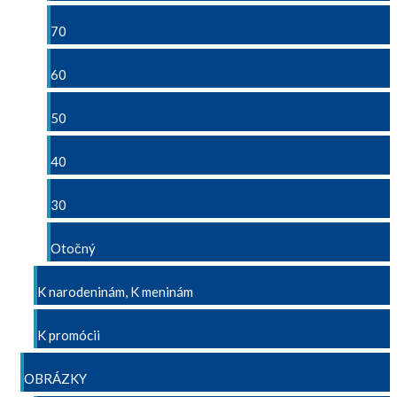
70
60
50
40
30
Otočný
K narodeninám, K meninám
K promócii
OBRÁZKY