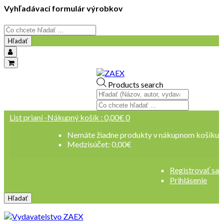
Vyhľadávací formulár výrobkov
Hľadať
objednavky@zaex.sk
Products search
+421 909 109 257
+421 909 114 107
List prianí -
Nákupný košík :
0,00
€
0
Nemáte žiadne produkty v nákupnom košíku
Medzisúčet:
0,00
€
Registrovať sa
Prihlásenie
Hľadať