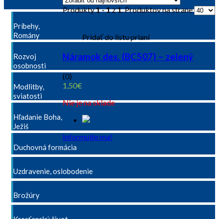
Produkty
1 - 1
z
1
. Produktov na strane
Príbehy,
Romány
Pridať do listu prianí
Náramok des. (BC507) – zelený
Rozvoj
osobnosti
(0)
1,50
€
Modlitby,
sviatosti
Nie je na sklade
Hľadanie Boha,
Ježiš
Informujte ma!
Duchovná formácia
Uzdravenie, oslobodenie
Brožúry