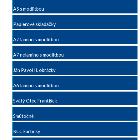
A5 s modlitbou
Papierové skladačky
A7 lamino s modlitbou
A7 nelamino s modlitbou
Ján Pavol II. obrázky
A6 lamino s modlitbou
Svätý Otec František
Smútočné
RCC kartičky