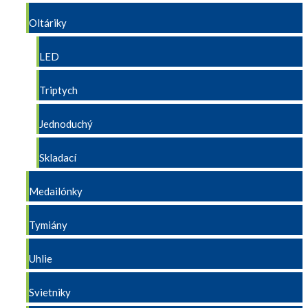
Oltáriky
LED
Triptych
Jednoduchý
Skladací
Medailónky
Tymiány
Uhlie
Svietniky