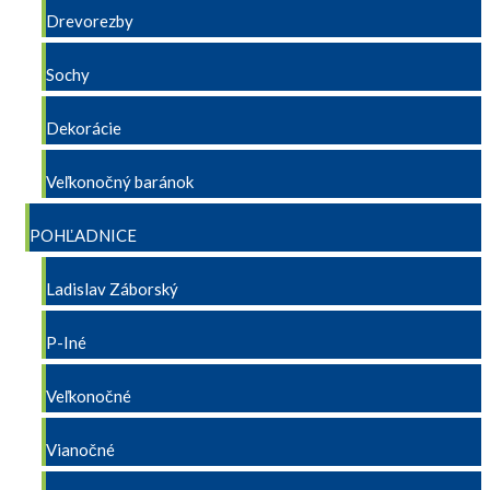
Drevorezby
Sochy
Dekorácie
Veľkonočný baránok
POHĽADNICE
Ladislav Záborský
P-Iné
Veľkonočné
Vianočné