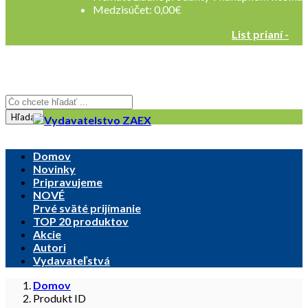
Medzisúčet:
0,00
€
List prianí -
Registrovať sa
Prihlásenie
Hľadať
Domov
Novinky
Pripravujeme
NOVÉ
Prvé sväté prijímanie
TOP 20 produktov
Akcie
Autori
Vydavateľstvá
Domov
Produkt ID