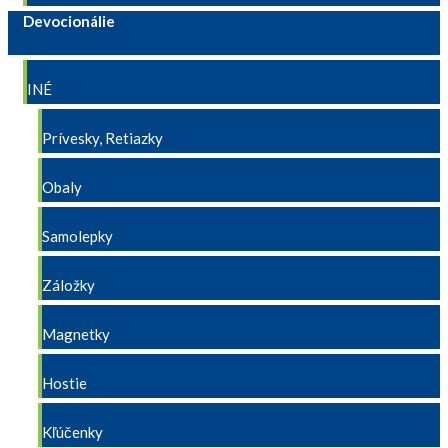
Devocionálie
INÉ
Prívesky, Retiazky
Obaly
Samolepky
Záložky
Magnetky
Hostie
Kľúčenky