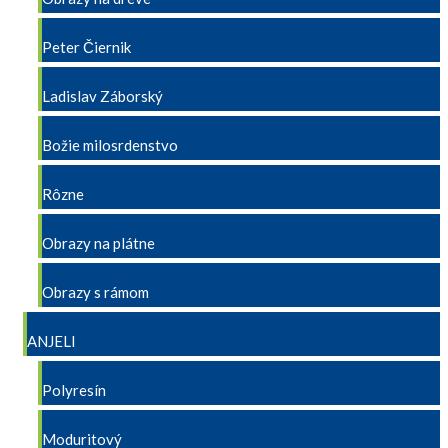
Peter Čiernik
Ladislav Záborský
Božie milosrdenstvo
Rôzne
Obrazy na plátne
Obrazy s rámom
ANJELI
Polyresín
Moduritový