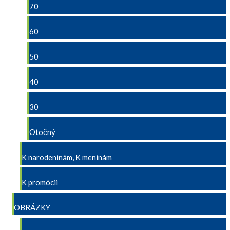
70
60
50
40
30
Otočný
K narodeninám, K meninám
K promócii
OBRÁZKY