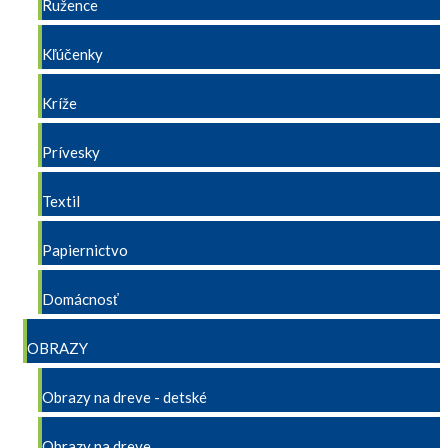
Ružence
Kľúčenky
Kríže
Prívesky
Textil
Papiernictvo
Domácnosť
OBRAZY
Obrazy na dreve - detské
Obrazy na dreve