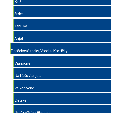
Kríž
Srdce
Tabuľka
Anjel
Darčekové tašky, Vrecká, Kartičky
Vianočné
Na fľašu / anjela
Veľkonočné
Detské
Prvé sväté prijímanie