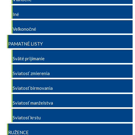
Iné
Veľkonočné
PAMATNÉ LISTY
Sväté prijímanie
Sviatosť zmierenia
Sviatosť birmovania
Sviatosť manželstva
Sviatosť krstu
RUŽENCE