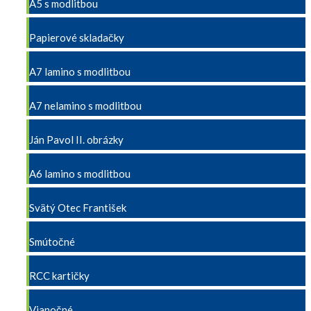
A5 s modlitbou
Papierové skladačky
A7 lamino s modlitbou
A7 nelamino s modlitbou
Ján Pavol II. obrázky
A6 lamino s modlitbou
Svätý Otec František
Smútočné
RCC kartičky
Vianočné