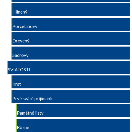
Hlinený
Porcelánový
Drevený
Sadrový
SVIATOSTI
Krst
Prvé sväté prijímanie
Pamätné listy
Rôzne