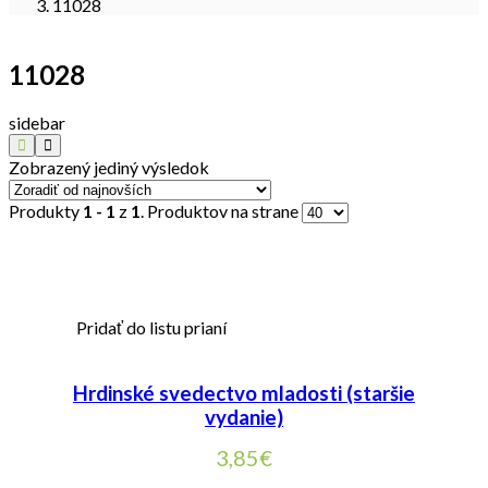
11028
11028
sidebar
Zobrazený jediný výsledok
Produkty
1 - 1
z
1
. Produktov na strane
Pridať do listu prianí
Hrdinské svedectvo mladosti (staršie
vydanie)
3,85
€