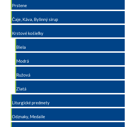
Prstene
Čaje, Káva, Bylinný sirup
Krstové košieľky
Biela
Modrá
Ružová
Zlatá
Liturgické predmety
Odznaky, Medaile