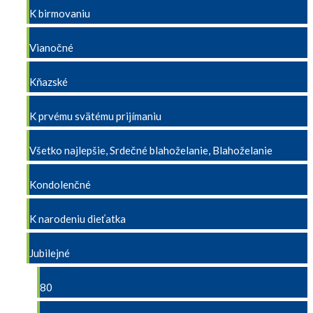
K birmovaniu
Vianočné
Kňazské
K prvému svätému prijímaniu
Všetko najlepšie, Srdečné blahoželanie, Blahoželanie
Kondolenčné
K narodeniu dieťatka
Jubilejné
80