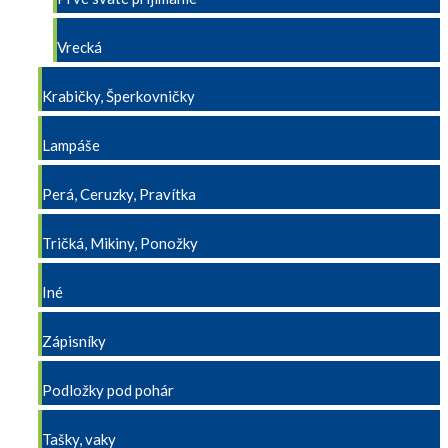
Vrecká
Krabičky, Šperkovničky
Lampáše
Perá, Ceruzky, Pravítka
Tričká, Mikiny, Ponožky
Iné
Zápisníky
Podložky pod pohár
Tašky, vaky