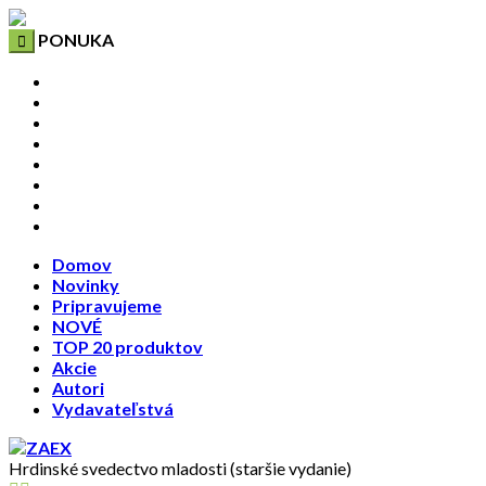
PONUKA
Domov
Novinky
Pripravujeme
NOVÉ
TOP 20 produktov
Akcie
Autori
Vydavateľstvá
Domov
Novinky
Pripravujeme
NOVÉ
TOP 20 produktov
Akcie
Autori
Vydavateľstvá
Hrdinské svedectvo mladosti (staršie vydanie)