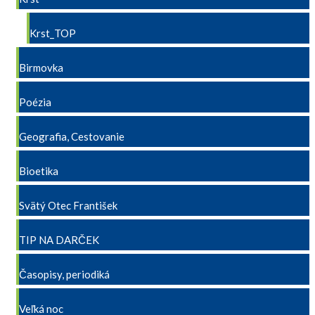
Krst_TOP
Birmovka
Poézia
Geografia, Cestovanie
Bioetika
Svätý Otec František
TIP NA DARČEK
Časopisy, periodiká
Veľká noc