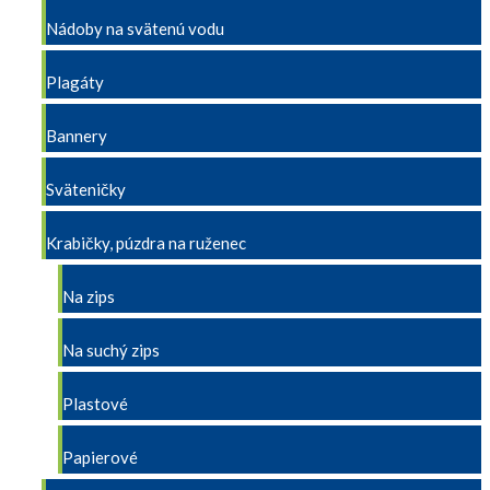
Nádoby na svätenú vodu
Plagáty
Bannery
Sväteničky
Krabičky, púzdra na ruženec
Na zips
Na suchý zips
Plastové
Papierové