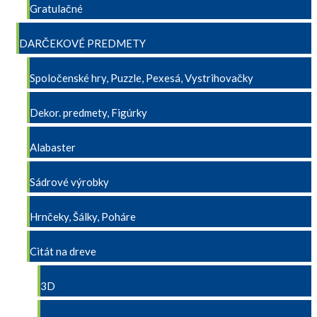
Gratulačné
DARČEKOVÉ PREDMETY
Spoločenské hry, Puzzle, Pexesá, Vystrihovačky
Dekor. predmety, Figúrky
Alabaster
Sádrové výrobky
Hrnčeky, Šálky, Poháre
Citát na dreve
3D