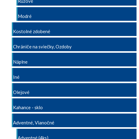
Ružové
Modré
Kostolné zdobené
Chrániče na sviečky, Ozdoby
Náplne
Iné
Olejové
Kahance - sklo
Adventné, Vianočné
Adventné (4ks)