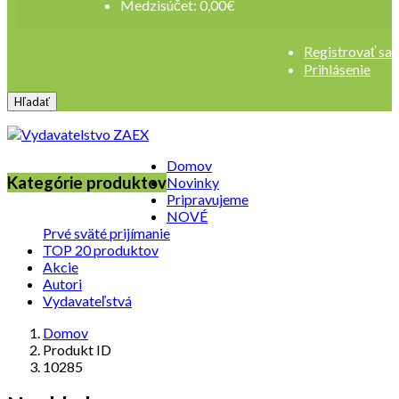
Medzisúčet:
0,00
€
Registrovať sa
Prihlásenie
Hľadať
Domov
Kategórie produktov
Novinky
Pripravujeme
NOVÉ
Prvé sväté prijímanie
TOP 20 produktov
Akcie
Autori
Vydavateľstvá
Domov
Produkt ID
10285