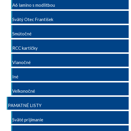
A6 lamino s modlitbou
Svätý Otec František
Smútočné
RCC kartičky
Vianočné
Iné
Veľkonočné
PAMATNÉ LISTY
Sväté prijímanie