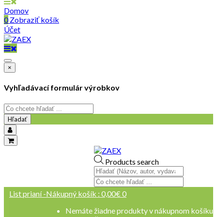
Domov
0
Zobraziť košík
Účet
×
Vyhľadávací formulár výrobkov
Hľadať
objednavky@zaex.sk
Products search
+421 909 109 257
+421 909 114 107
List prianí -
Nákupný košík :
0,00
€
0
Nemáte žiadne produkty v nákupnom košíku