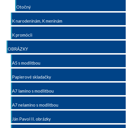
Otočný
K narodeninám, K meninám
K promócii
OBRÁZKY
A5 s modlitbou
Papierové skladačky
A7 lamino s modlitbou
A7 nelamino s modlitbou
Ján Pavol II. obrázky