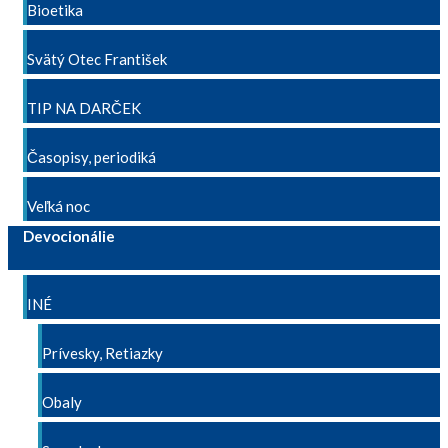
Bioetika
Svätý Otec František
TIP NA DARČEK
Časopisy, periodiká
Veľká noc
Devocionálie
INÉ
Prívesky, Retiazky
Obaly