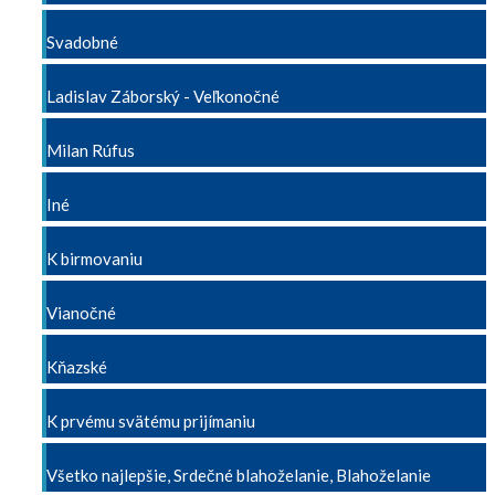
Svadobné
Ladislav Záborský - Veľkonočné
Milan Rúfus
Iné
K birmovaniu
Vianočné
Kňazské
K prvému svätému prijímaniu
Všetko najlepšie, Srdečné blahoželanie, Blahoželanie