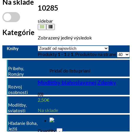
Na sklade
10285
sidebar
Kategórie
Zobrazený jediný výsledok
Knihy
Produkty
1 - 1
z
1
. Produktov na strane
Príbehy,
Pridať do listu prianí
Romány
Modlitby blahoslavenej Zdenky
Rozvoj
osobnosti
(0)
2,50
€
Modlitby,
Na sklade
sviatosti
Hľadanie Boha,
Ježiš
Quantity
-