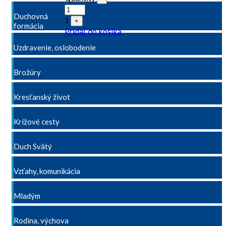
Duchovná
1
+
formácia
Pridať do košíka
Uzdravenie, oslobodenie
Brožúry
Kresťanský život
Krížové cesty
Duch Svätý
Vzťahy, komunikácia
Mladým
Rodina, výchova