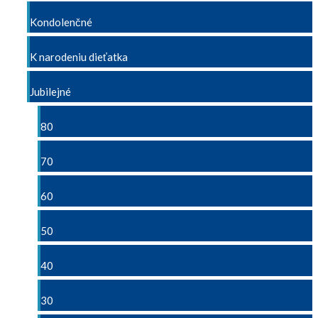
Kondolenčné
K narodeniu dieťatka
Jubilejné
80
70
60
50
40
30