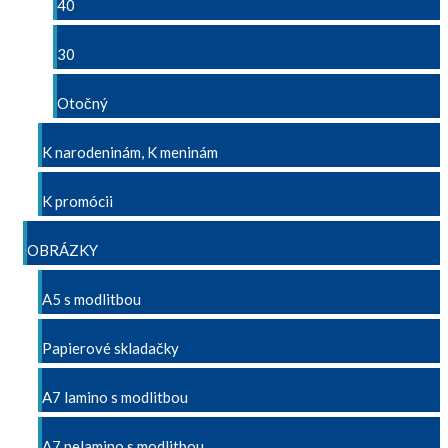
40
30
Otočný
K narodeninám, K meninám
K promócii
OBRÁZKY
A5 s modlitbou
Papierové skladačky
A7 lamino s modlitbou
A7 nelamino s modlitbou