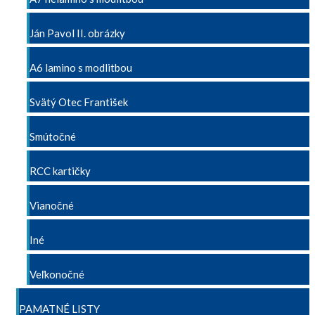
Ján Pavol II. obrázky
A6 lamino s modlitbou
Svätý Otec František
Smútočné
RCC kartičky
Vianočné
Iné
Veľkonočné
PAMATNÉ LISTY