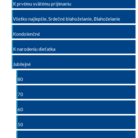
K prvému svätému prijímaniu
Všetko najlepšie, Srdečné blahoželanie, Blahoželanie
Kondolenčné
K narodeniu dieťatka
Jubilejné
80
70
60
50