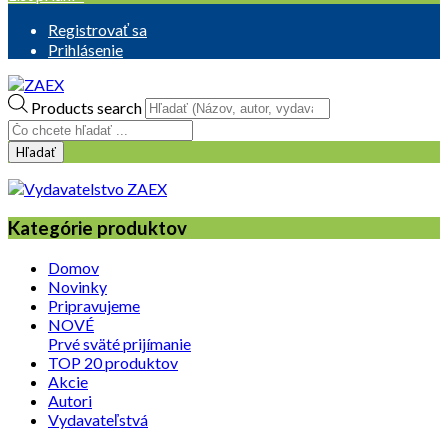
Registrovať sa
Prihlásenie
Products search
Hľadať
Kategórie produktov
Domov
Novinky
Pripravujeme
NOVÉ
Prvé sväté prijímanie
TOP 20 produktov
Akcie
Autori
Vydavateľstvá