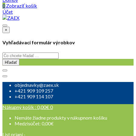
0
Zobraziť košík
Účet
×
Vyhľadávací formulár výrobkov
Hľadať
objednavky@zaex.sk
+421 909 109 257
+421 909 114 107
Nákupný košík :
0,00
€
0
Nemáte žiadne produkty v nákupnom košíku
Medzisúčet:
0,00
€
List prianí -