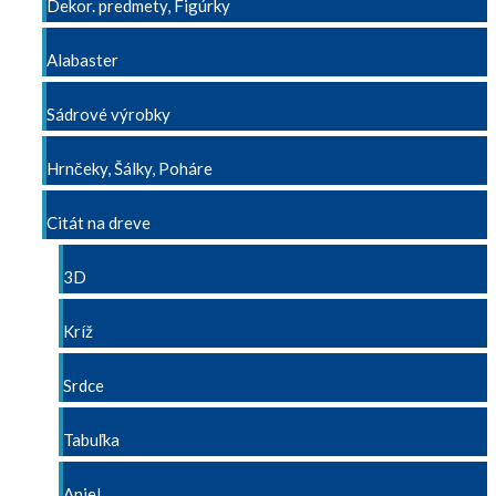
Dekor. predmety, Figúrky
Alabaster
Sádrové výrobky
Hrnčeky, Šálky, Poháre
Citát na dreve
3D
Kríž
Srdce
Tabuľka
Anjel