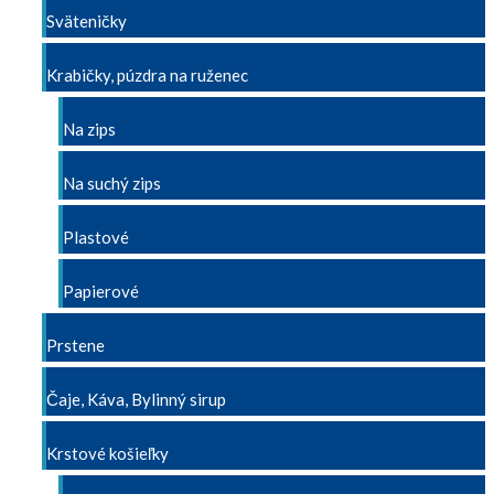
Sväteničky
Krabičky, púzdra na ruženec
Na zips
Na suchý zips
Plastové
Papierové
Prstene
Čaje, Káva, Bylinný sirup
Krstové košieľky