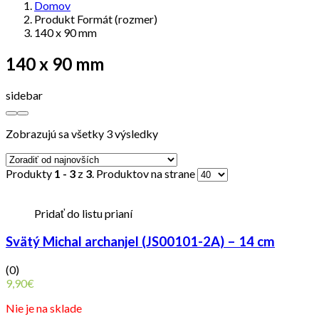
Domov
Produkt Formát (rozmer)
140 x 90 mm
140 x 90 mm
sidebar
Zobrazujú sa všetky 3 výsledky
Produkty
1 - 3
z
3
. Produktov na strane
Pridať do listu prianí
Svätý Michal archanjel (JS00101-2A) – 14 cm
(0)
9,90
€
Nie je na sklade