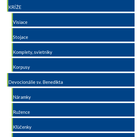
KRÍŽE
Visiace
Stojace
Komplety, svietniky
Korpusy
Devocionálie sv. Benedikta
Náramky
Ružence
Kľúčenky