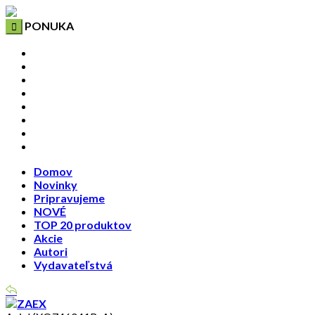
PONUKA
Domov
Novinky
Pripravujeme
NOVÉ
TOP 20 produktov
Akcie
Autori
Vydavateľstvá
Domov
Novinky
Pripravujeme
NOVÉ
TOP 20 produktov
Akcie
Autori
Vydavateľstvá