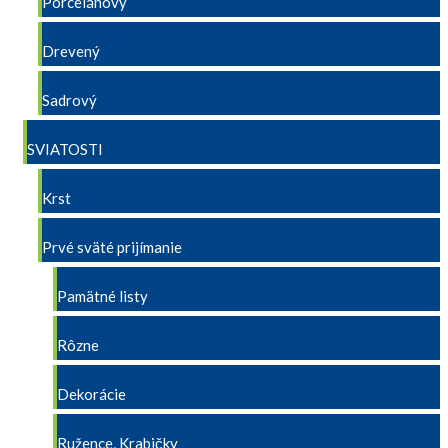
Porcelánový
Drevený
Sadrový
SVIATOSTI
Krst
Prvé sväté prijímanie
Pamätné listy
Rôzne
Dekorácie
Ružence, Krabičky