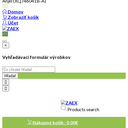
Anjel (XQ746041B-A)
Domov
Zobraziť košík
Účet
×
Vyhľadávací formulár výrobkov
Hľadať
objednavky@zaex.sk
+421 909 109 257
Products search
+421 909 114 107
Nákupný košík :
0,00
€