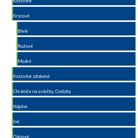
Kostolné
Krstové
Biele
Ružové
Modré
Kostolné zdobené
Chrániče na sviečky, Ozdoby
Náplne
Iné
Olejové