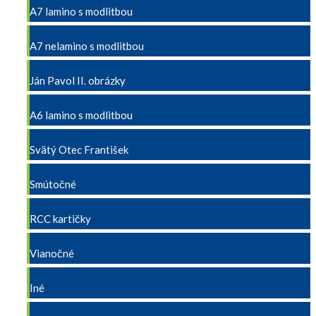
A7 lamino s modlitbou
A7 nelamino s modlitbou
Ján Pavol II. obrázky
A6 lamino s modlitbou
Svätý Otec František
Smútočné
RCC kartičky
Vianočné
Iné