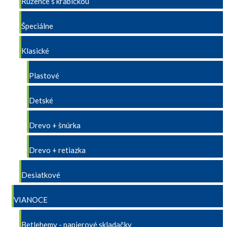
Ružence s krabičkou
Špeciálne
Klasické
Plastové
Detské
Drevo + šnúrka
Drevo + retiazka
Desiatkové
VIANOCE
Betlehemy - papierové skladačky