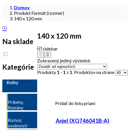
Domov
Produkt Formát (rozmer)
140 x 120 mm
140 x 120 mm
Na sklade
sidebar
Zobrazený jediný výsledok
Kategórie
Produkty
1 - 1
z
1
. Produktov na strane
Knihy
Príbehy,
Pridať do listu prianí
Romány
Anjel (XQ746041B-A)
Rozvoj
osobnosti