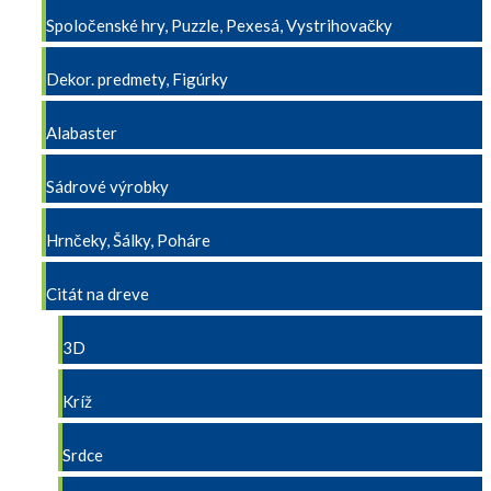
Spoločenské hry, Puzzle, Pexesá, Vystrihovačky
Dekor. predmety, Figúrky
Alabaster
Sádrové výrobky
Hrnčeky, Šálky, Poháre
Citát na dreve
3D
Kríž
Srdce