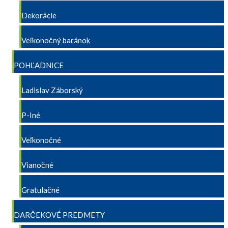
Dekorácie
Veľkonočný baránok
POHĽADNICE
Ladislav Záborský
P-Iné
Veľkonočné
Vianočné
Gratulačné
DARČEKOVÉ PREDMETY