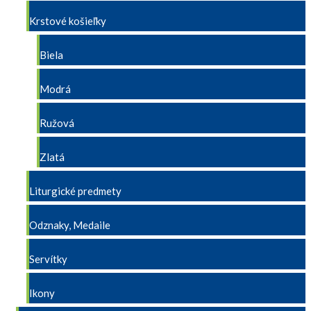
Krstové košieľky
Biela
Modrá
Ružová
Zlatá
Liturgické predmety
Odznaky, Medaile
Servítky
Ikony