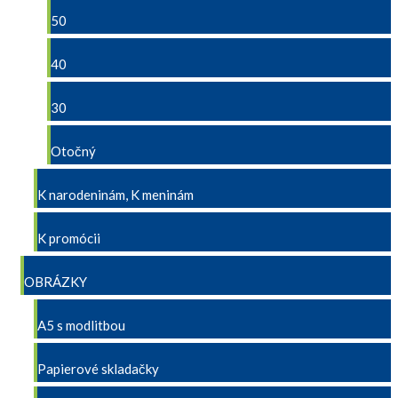
50
40
30
Otočný
K narodeninám, K meninám
K promócii
OBRÁZKY
A5 s modlitbou
Papierové skladačky