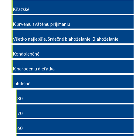
Kňazské
K prvému svätému prijímaniu
Všetko najlepšie, Srdečné blahoželanie, Blahoželanie
Kondolenčné
K narodeniu dieťatka
Jubilejné
80
70
60