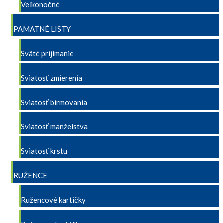
Veľkonočné
PAMATNÉ LISTY
Sväté prijímanie
Sviatosť zmierenia
Sviatosť birmovania
Sviatosť manželstva
Sviatosť krstu
RUŽENCE
Ružencové kartičky