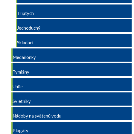
Triptych
Jednoduchý
Skladací
Medailónky
Tymiány
Uhlie
Svietniky
Nádoby na svätenú vodu
Plagáty