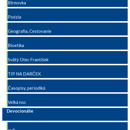
Birmovka
Poézia
Geografia, Cestovanie
Bioetika
Svätý Otec František
TIP NA DARČEK
Časopisy, periodiká
Veľká noc
Devocionálie