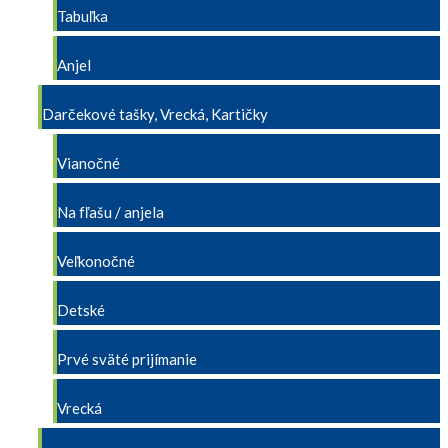
Tabuľka
Anjel
Darčekové tašky, Vrecká, Kartičky
Vianočné
Na fľašu / anjela
Veľkonočné
Detské
Prvé sväté prijímanie
Vrecká