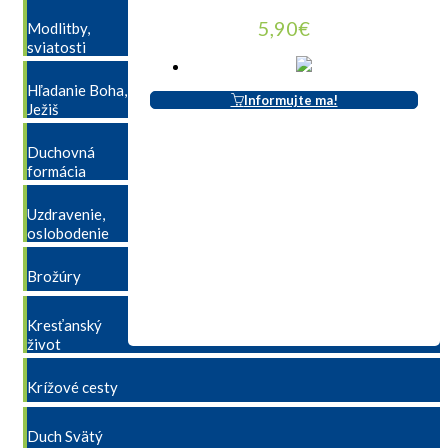
5,90
€
Modlitby,
sviatosti
Hľadanie Boha,
Informujte ma!
Ježiš
Duchovná
formácia
Uzdravenie,
oslobodenie
Brožúry
Kresťanský
život
Krížové cesty
Duch Svätý