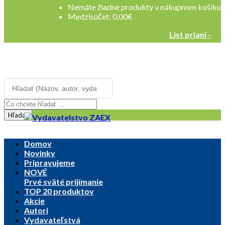
Nemáte žiadne produkty v nákupnom košíku
Medzisúčet:
0,00
€
List prianí -
Registrovať sa
Prihlásenie
Hľadať
Domov
Novinky
Pripravujeme
NOVÉ
Prvé sväté prijímanie
TOP 20 produktov
Akcie
Autori
Vydavateľstvá