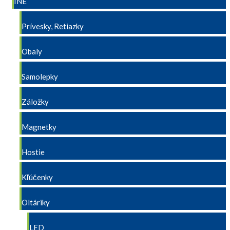
INÉ
Prívesky, Retiazky
Obaly
Samolepky
Záložky
Magnetky
Hostie
Kľúčenky
Oltáriky
LED