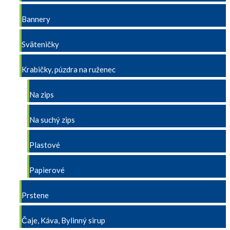
Bannery
Sväteničky
Krabičky, púzdra na ruženec
Na zips
Na suchý zips
Plastové
Papierové
Prstene
Čaje, Káva, Bylinný sirup