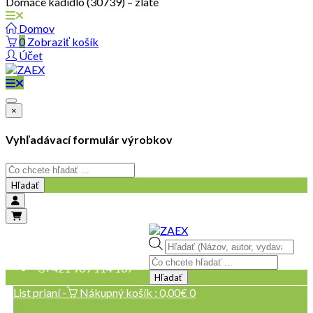
Domáce kadidlo (30739) – zlaté
Domov
0
Zobraziť košík
Účet
×
Vyhľadávací formulár výrobkov
Hľadať
objednavky@zaex.sk
Products
+421 909 109 257
search
+421 909 114 107
Hľadať
List prianí -
Nákupný košík :
0,00
€
0