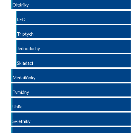
Oltáriky
LED
Triptych
Jednoduchý
Skladací
Medailónky
Tymiány
Uhlie
Svietniky