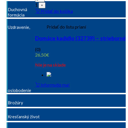
1
+
Duchovná
Pridať do košíka
formácia
Pridať do listu prianí
Uzdravenie,
Domáce kadidlo (32739) – strieborné
(0)
26,50
€
Nie je na sklade
Informujte ma!
oslobodenie
Brožúry
Kresťanský život