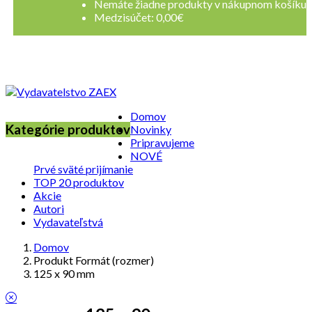
Nemáte žiadne produkty v nákupnom košíku
Medzisúčet:
0,00
€
Registrovať sa
Prihlásenie
Domov
Kategórie produktov
Novinky
Pripravujeme
NOVÉ
Prvé sväté prijímanie
TOP 20 produktov
Akcie
Autori
Vydavateľstvá
Domov
Produkt Formát (rozmer)
125 x 90 mm