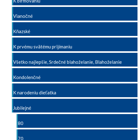
K birmovaniu
Vianočné
Kňazské
K prvému svätému prijímaniu
Všetko najlepšie, Srdečné blahoželanie, Blahoželanie
Kondolenčné
K narodeniu dieťatka
Jubilejné
80
70