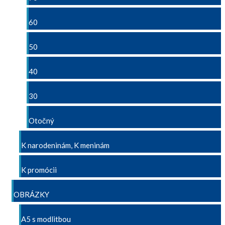
60
50
40
30
Otočný
K narodeninám, K meninám
K promócii
OBRÁZKY
A5 s modlitbou