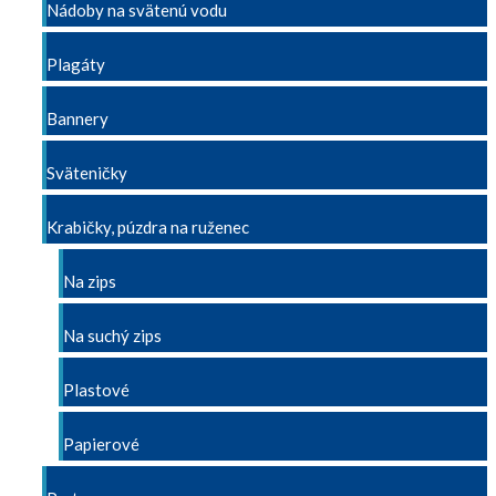
Nádoby na svätenú vodu
Plagáty
Bannery
Sväteničky
Krabičky, púzdra na ruženec
Na zips
Na suchý zips
Plastové
Papierové