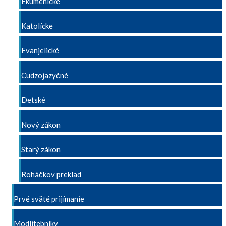
Ekumenické
Katolícke
Evanjelické
Cudzojazyčné
Detské
Nový zákon
Starý zákon
Roháčkov preklad
Prvé sväté prijímanie
Modlitebníky