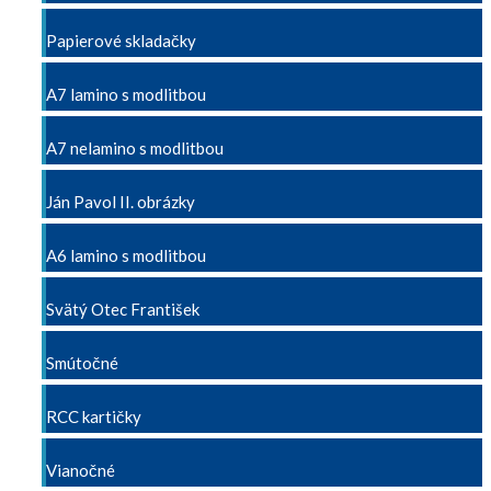
Papierové skladačky
A7 lamino s modlitbou
A7 nelamino s modlitbou
Ján Pavol II. obrázky
A6 lamino s modlitbou
Svätý Otec František
Smútočné
RCC kartičky
Vianočné