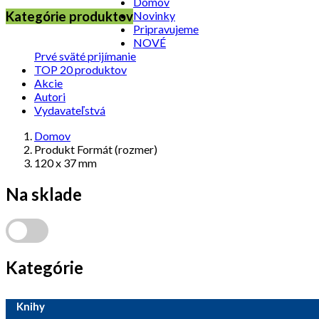
Domov
Kategórie produktov
Novinky
Pripravujeme
NOVÉ
Prvé sväté prijímanie
TOP 20 produktov
Akcie
Autori
Vydavateľstvá
Domov
Produkt Formát (rozmer)
120 x 37 mm
Na sklade
Kategórie
Knihy