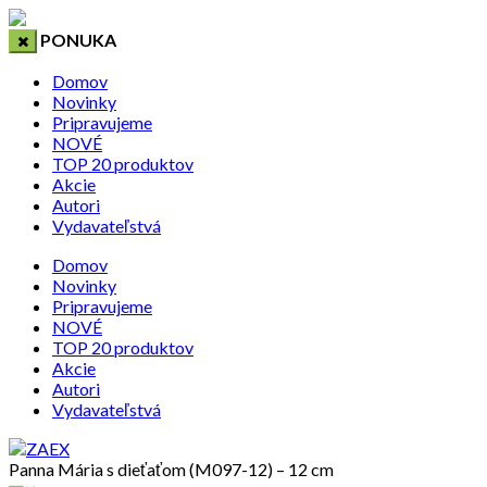
PONUKA
Domov
Novinky
Pripravujeme
NOVÉ
TOP 20 produktov
Akcie
Autori
Vydavateľstvá
Domov
Novinky
Pripravujeme
NOVÉ
TOP 20 produktov
Akcie
Autori
Vydavateľstvá
Panna Mária s dieťaťom (M097-12) – 12 cm