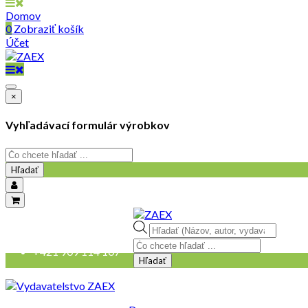
Domov
0
Zobraziť košík
Účet
×
Vyhľadávací formulár výrobkov
Hľadať
objednavky@zaex.sk
Products
+421 909 109 257
search
+421 909 114 107
Hľadať