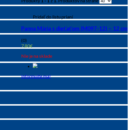
Produkty
1 - 1
z
1
. Produktov na strane
Pridať do listu prianí
Panna Mária s dieťaťom (M097-12) – 12 cm
(0)
7,80
€
Nie je na sklade
Informujte ma!