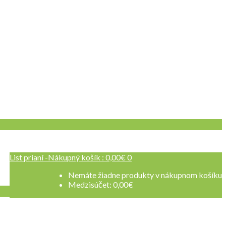
List prianí -
Nákupný košík :
0,00
€
0
 sa
Nemáte žiadne produkty v nákupnom košíku
Medzisúčet:
0,00
€