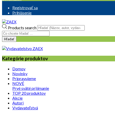
Registrovať sa
Prihlásenie
Products search
Hľadať
Kategórie produktov
Domov
Novinky
Pripravujeme
NOVÉ
Prvé sväté prijímanie
TOP 20 produktov
Akcie
Autori
Vydavateľstvá