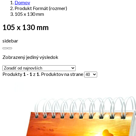
Domov
Produkt Formát (rozmer)
105 x 130 mm
105 x 130 mm
sidebar
Zobrazený jediný výsledok
Produkty
1 - 1
z
1
. Produktov na strane