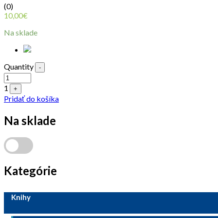
(0)
10,00
€
Na sklade
Quantity
-
1
+
Pridať do košíka
Na sklade
Kategórie
Knihy