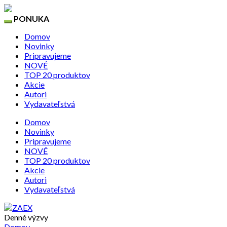
PONUKA
Domov
Novinky
Pripravujeme
NOVÉ
TOP 20 produktov
Akcie
Autori
Vydavateľstvá
Domov
Novinky
Pripravujeme
NOVÉ
TOP 20 produktov
Akcie
Autori
Vydavateľstvá
Denné výzvy
Domov