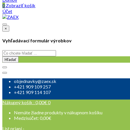
0
Zobraziť košík
Účet
×
Vyhľadávací formulár výrobkov
Hľadať
objednavky@zaex.sk
+421 909 109 257
+421 909 114 107
Nákupný košík :
0,00
€
0
Nemáte žiadne produkty v nákupnom košíku
Medzisúčet:
0,00
€
List prianí -