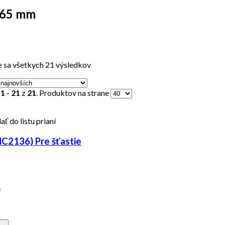
 65 mm
 sa všetkych 21 výsledkov
y
1 - 21
z
21
. Produktov na strane
ať do listu prianí
MC2136) Pre šťastie
e
-