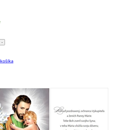
e
-
 košíka