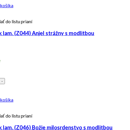
 košíka
ať do listu prianí
 lam. (Z044) Anjel strážny s modlitbou
e
-
 košíka
ať do listu prianí
 lam. (Z046) Božie milosrdenstvo s modlitbou