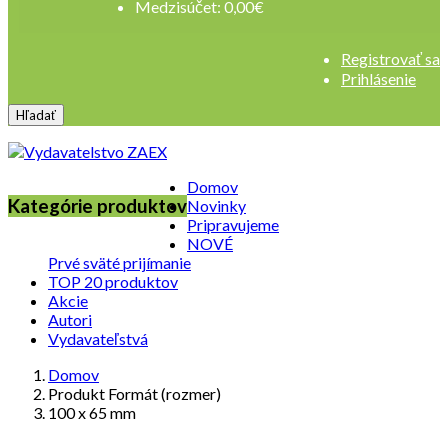
Medzisúčet:
0,00
€
Registrovať sa
Prihlásenie
Hľadať
Domov
Kategórie produktov
Novinky
Pripravujeme
NOVÉ
Prvé sväté prijímanie
TOP 20 produktov
Akcie
Autori
Vydavateľstvá
Domov
Produkt Formát (rozmer)
100 x 65 mm