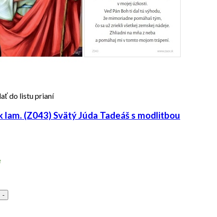
ať do listu prianí
 lam. (Z043) Svätý Júda Tadeáš s modlitbou
e
-