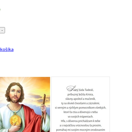
e
-
 košíka