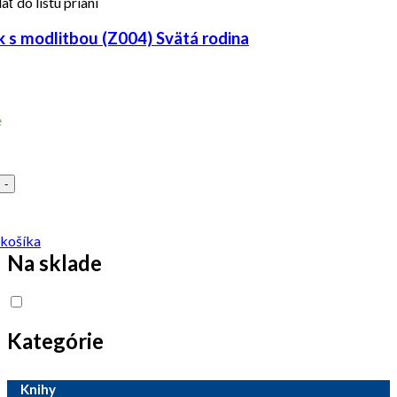
ať do listu prianí
 s modlitbou (Z004) Svätá rodina
e
-
 košíka
Na sklade
Kategórie
Knihy