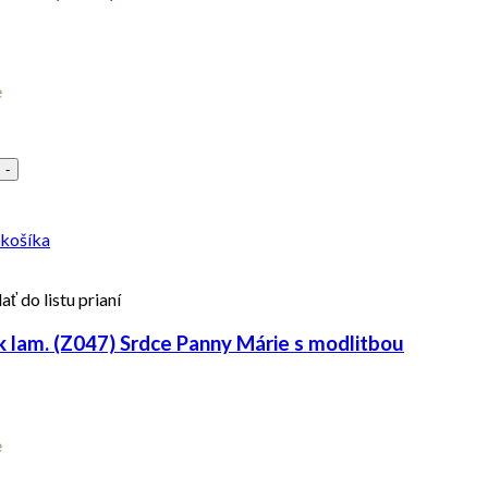
e
-
 košíka
ať do listu prianí
 lam. (Z047) Srdce Panny Márie s modlitbou
e