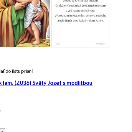
ať do listu prianí
 lam. (Z036) Svätý Jozef s modlitbou
e
-