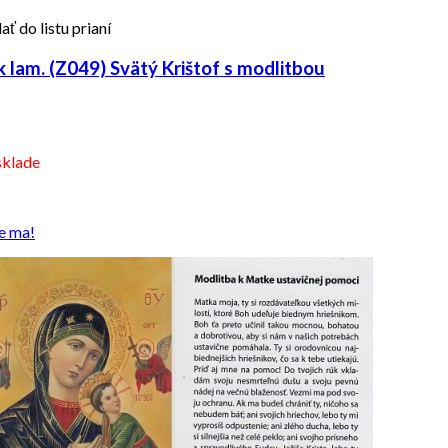
ať do listu prianí
 lam. (Z049) Svätý Krištof s modlitbou
sklade
e ma!