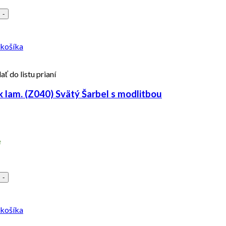
-
 košíka
ať do listu prianí
 lam. (Z040) Svätý Šarbel s modlitbou
e
-
 košíka