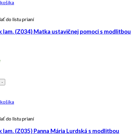
 košíka
ať do listu prianí
 lam. (Z034) Matka ustavičnej pomoci s modlitbou
e
-
 košíka
ať do listu prianí
 lam. (Z035) Panna Mária Lurdská s modlitbou