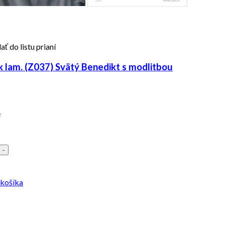
ať do listu prianí
 lam. (Z037) Svätý Benedikt s modlitbou
e
-
 košíka