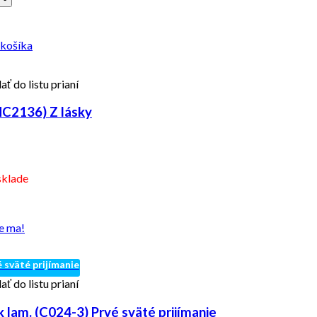
 košíka
ať do listu prianí
MC2136) Z lásky
sklade
e ma!
 sväté prijímanie
ať do listu prianí
 lam. (C024-3) Prvé sväté prijímanie