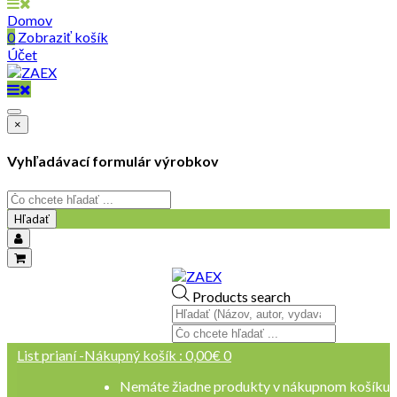
Domov
0
Zobraziť košík
Účet
×
Vyhľadávací formulár výrobkov
Hľadať
objednavky@zaex.sk
Products search
+421 909 109 257
+421 909 114 107
List prianí -
Nákupný košík :
0,00
€
0
Nemáte žiadne produkty v nákupnom košíku