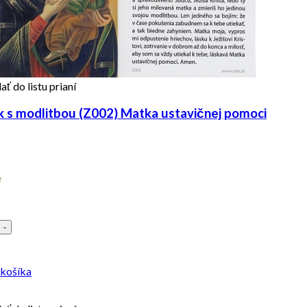
ať do listu prianí
 s modlitbou (Z002) Matka ustavičnej pomoci
e
-
 košíka