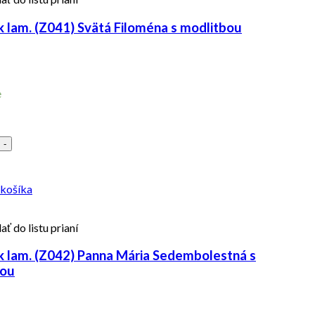
 lam. (Z041) Svätá Filoména s modlitbou
e
-
 košíka
ať do listu prianí
 lam. (Z042) Panna Mária Sedembolestná s
bou