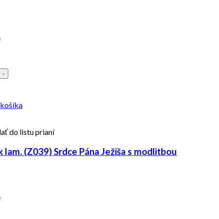
e
-
 košíka
ať do listu prianí
 lam. (Z039) Srdce Pána Ježiša s modlitbou
e