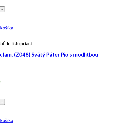
-
 košíka
ať do listu prianí
 lam. (Z048) Svätý Páter Pio s modlitbou
e
-
 košíka